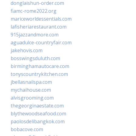
donglaishun-order.com
fiamc-rome2022.org
mariceworldessentials.com
lafisheriarestaurant.com
915jazzandmore.com
aguadulce-countryfair.com
jakehovis.com
bosswingsduluth.com
birminghamautocare.com
tonyscountrykitchen.com
jbellasnailspa.com
mychaihouse.com
alvisgrooming.com
thegeorginaestate.com
blythewoodseafood.com
paolosdelibangkok.com
bobacove.com