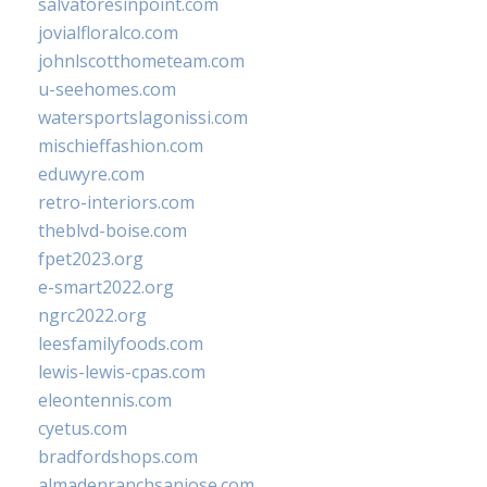
salvatoresinpoint.com
jovialfloralco.com
johnlscotthometeam.com
u-seehomes.com
watersportslagonissi.com
mischieffashion.com
eduwyre.com
retro-interiors.com
theblvd-boise.com
fpet2023.org
e-smart2022.org
ngrc2022.org
leesfamilyfoods.com
lewis-lewis-cpas.com
eleontennis.com
cyetus.com
bradfordshops.com
almadenranchsanjose.com