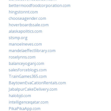
bettermoodfoodcorporation.com
hingstonnt.com
chooseagender.com
hoverboardssale.com
alaskapolitics.com
stsmp.org
manoelneves.com
mandelaeffectlibrary.com
roselynns.com
balanceyoganj.com
salesforceblogs.com
TrainGames365.com
BaytownEvaCationRentals.com
JabalpurCakeDelivery.com
halobjd.com
intelligenceqatar.com
PikaPikaApp.com