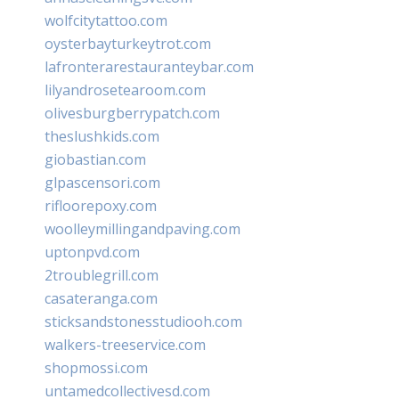
wolfcitytattoo.com
oysterbayturkeytrot.com
lafronterarestauranteybar.com
lilyandrosetearoom.com
olivesburgberrypatch.com
theslushkids.com
giobastian.com
glpascensori.com
rifloorepoxy.com
woolleymillingandpaving.com
uptonpvd.com
2troublegrill.com
casateranga.com
sticksandstonesstudiooh.com
walkers-treeservice.com
shopmossi.com
untamedcollectivesd.com