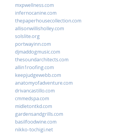
mxpwellness.com
infernocanine.com
thepaperhousecollection.com
allisonwillisholley.com
solslite.org
portwayinn.com
djmaddogmusic.com
thesoundarchitects.com
allin1roofing.com
keepjudgewebb.com
anatomyofadventure.com
drivancastillo.com
cmmedspa.com
midletontkd.com
gardensandgrills.com
basilfoodwine.com
nikko-tochigi.net