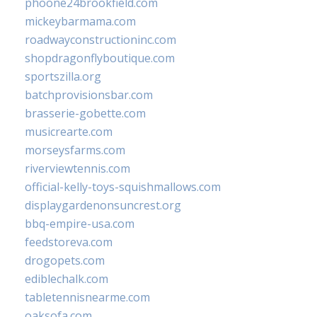
phoone24brookfield.com
mickeybarmama.com
roadwayconstructioninc.com
shopdragonflyboutique.com
sportszilla.org
batchprovisionsbar.com
brasserie-gobette.com
musicrearte.com
morseysfarms.com
riverviewtennis.com
official-kelly-toys-squishmallows.com
displaygardenonsuncrest.org
bbq-empire-usa.com
feedstoreva.com
drogopets.com
ediblechalk.com
tabletennisnearme.com
oaksofa.com