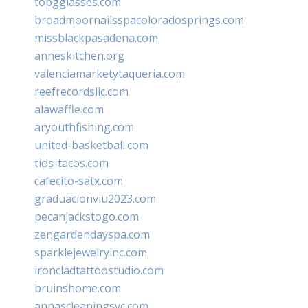
topgglasses.com
broadmoornailsspacoloradosprings.com
missblackpasadena.com
anneskitchen.org
valenciamarketytaqueria.com
reefrecordsllc.com
alawaffle.com
aryouthfishing.com
united-basketball.com
tios-tacos.com
cafecito-satx.com
graduacionviu2023.com
pecanjackstogo.com
zengardendayspa.com
sparklejewelryinc.com
ironcladtattoostudio.com
bruinshome.com
annascleaningsvc.com