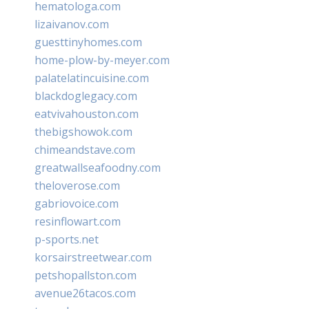
hematologa.com
lizaivanov.com
guesttinyhomes.com
home-plow-by-meyer.com
palatelatincuisine.com
blackdoglegacy.com
eatvivahouston.com
thebigshowok.com
chimeandstave.com
greatwallseafoodny.com
theloverose.com
gabriovoice.com
resinflowart.com
p-sports.net
korsairstreetwear.com
petshopallston.com
avenue26tacos.com