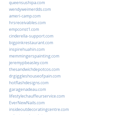
queensushipa.com
wendyweimerdds.com
ameri-camp.com
hrsreceivables.com
empconst1.com
cinderella-support.com
bigpinkrestaurant.com
inspirehuahin.com
memmingerspainting.com
jeremypbeasley.com
thesandwichdepotcos.com
drgiggleshouseofpain.com
hotflashdesigns.com
garagenadeau.com
lifestylechauffeurservice.com
EverNewNails.com
insideoutdecoratingcentre.com