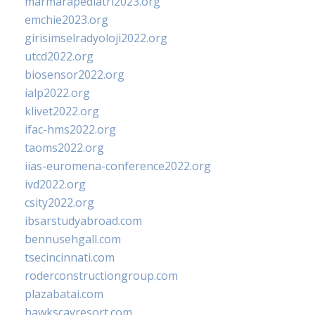
marmarapediatri2023.org
emchie2023.org
girisimselradyoloji2022.org
utcd2022.org
biosensor2022.org
ialp2022.org
klivet2022.org
ifac-hms2022.org
taoms2022.org
iias-euromena-conference2022.org
ivd2022.org
csity2022.org
ibsarstudyabroad.com
bennusehgall.com
tsecincinnati.com
roderconstructiongroup.com
plazabatai.com
hawkscayresort.com