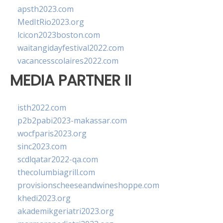
apsth2023.com
MedItRio2023.org
lcicon2023boston.com
waitangidayfestival2022.com
vacancesscolaires2022.com
MEDIA PARTNER II
isth2022.com
p2b2pabi2023-makassar.com
wocfparis2023.org
sinc2023.com
scdlqatar2022-qa.com
thecolumbiagrill.com
provisionscheeseandwineshoppe.com
khedi2023.org
akademikgeriatri2023.org