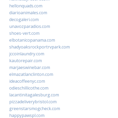
hellonquads.com
diarioanimales.com
decogaleri.com
unavozparadios.com
shoes-vert.com
elbotanicopanama.com
shadyoaksrockportrvpark.com
jccoinlaundry.com
kautorepair.com
marjaeswinebar.com
elmazatlanclinton.com
ideacoffeenyc.com
odieschillicothe.com
lacantinitagalesburg.com
pizzadeliverybristol.com
greenstarsmogcheck.com
happypawspl.com