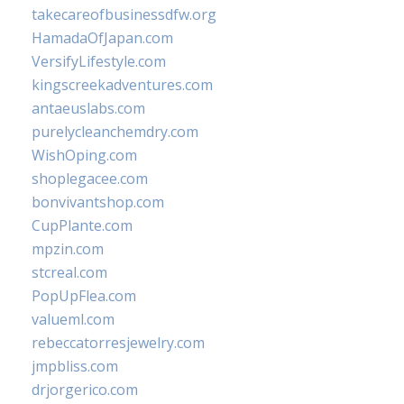
takecareofbusinessdfw.org
HamadaOfJapan.com
VersifyLifestyle.com
kingscreekadventures.com
antaeuslabs.com
purelycleanchemdry.com
WishOping.com
shoplegacee.com
bonvivantshop.com
CupPlante.com
mpzin.com
stcreal.com
PopUpFlea.com
valueml.com
rebeccatorresjewelry.com
jmpbliss.com
drjorgerico.com