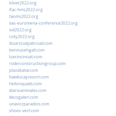
klivet2022.org
ifac-hms2022.org
taoms2022.org
iias-euromena-conference2022.org
ivd2022.org
csity2022.org
ibsarstudyabroad.com
bennusehgall.com
tsecincinnati.com
roderconstructiongroup.com
plazabatai.com
hawkscayresort.com
hellonquads.com
diarioanimales.com
decogaleri.com
unavozparadios.com
shoes-vert.com