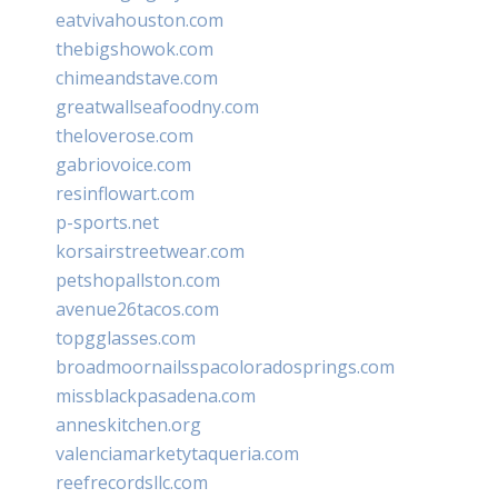
eatvivahouston.com
thebigshowok.com
chimeandstave.com
greatwallseafoodny.com
theloverose.com
gabriovoice.com
resinflowart.com
p-sports.net
korsairstreetwear.com
petshopallston.com
avenue26tacos.com
topgglasses.com
broadmoornailsspacoloradosprings.com
missblackpasadena.com
anneskitchen.org
valenciamarketytaqueria.com
reefrecordsllc.com