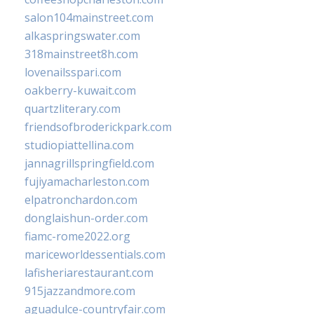
salon104mainstreet.com
alkaspringswater.com
318mainstreet8h.com
lovenailsspari.com
oakberry-kuwait.com
quartzliterary.com
friendsofbroderickpark.com
studiopiattellina.com
jannagrillspringfield.com
fujiyamacharleston.com
elpatronchardon.com
donglaishun-order.com
fiamc-rome2022.org
mariceworldessentials.com
lafisheriarestaurant.com
915jazzandmore.com
aguadulce-countryfair.com