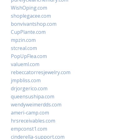
WishOping.com
shoplegacee.com
bonvivantshop.com
CupPlante.com
mpzin.com
stcreal.com
PopUpFlea.com
valueml.com
rebeccatorresjewelry.com
jmpbliss.com
drjorgerico.com
queensushipa.com
wendyweimerdds.com
ameri-camp.com
hrsreceivables.com
empconst1.com
cinderella-support.com