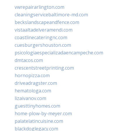
vwrepairarlington.com
cleaningservicebaltimore-md.com
beckslandscapeandfence.com
vistaaltadelveramendi.com
coastlinecateringnc.com
cuesburgershouston.com
psicologiaespecializadaencampeche.com
dmtacos.com
crescentstreetprinting.com
hornopizza.com
driveadragster.com
hematologa.com
lizaivanov.com
guesttinyhomes.com
home-plow-by-meyer.com
palatelatincuisine.com
blackdoglegacy.com