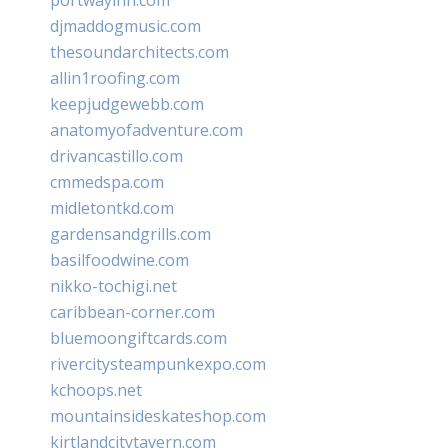
djmaddogmusic.com
thesoundarchitects.com
allin1roofing.com
keepjudgewebb.com
anatomyofadventure.com
drivancastillo.com
cmmedspa.com
midletontkd.com
gardensandgrills.com
basilfoodwine.com
nikko-tochigi.net
caribbean-corner.com
bluemoongiftcards.com
rivercitysteampunkexpo.com
kchoops.net
mountainsideskateshop.com
kirtlandcitytavern.com