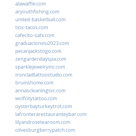
alawaffle.com
aryouthfishing.com
united-basketball.com
tios-tacos.com
cafecito-satx.com
graduacionviu2023.com
pecanjackstogo.com
zengardendayspa.com
sparklejewelryinc.com
ironcladtattoostudio.com
bruinshome.com
annascleaningsvc.com
wolfcitytattoo.com
oysterbayturkeytrot.com
lafronterarestauranteybar.com
lilyandrosetearoom.com
olivesburgberrypatch.com