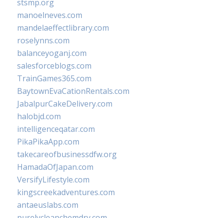
stsmp.org
manoelneves.com
mandelaeffectlibrary.com
roselynns.com
balanceyoganj.com
salesforceblogs.com
TrainGames365.com
BaytownEvaCationRentals.com
JabalpurCakeDelivery.com
halobjd.com
intelligenceqatar.com
PikaPikaApp.com
takecareofbusinessdfw.org
HamadaOfJapan.com
VersifyLifestyle.com
kingscreekadventures.com
antaeuslabs.com
purelycleanchemdry.com