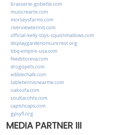
brasserie-gobette.com
musicrearte.com
morseysfarms.com
riverviewtennis.com
official-kelly-toys-squishmallows.com
displaygardenonsuncrest.org
bbq-empire-usa.com
feedstoreva.com
drogopets.com
ediblechalk.com
tabletennisnearme.com
oaksofa.com
soultacohtx.com
capishcaps.com
gpsyfl.org
MEDIA PARTNER III