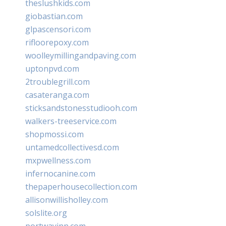
theslushkids.com
giobastian.com
glpascensori.com
rifloorepoxy.com
woolleymillingandpaving.com
uptonpvd.com
2troublegrill.com
casateranga.com
sticksandstonesstudiooh.com
walkers-treeservice.com
shopmossi.com
untamedcollectivesd.com
mxpwellness.com
infernocanine.com
thepaperhousecollection.com
allisonwillisholley.com
solslite.org
portwayinn.com