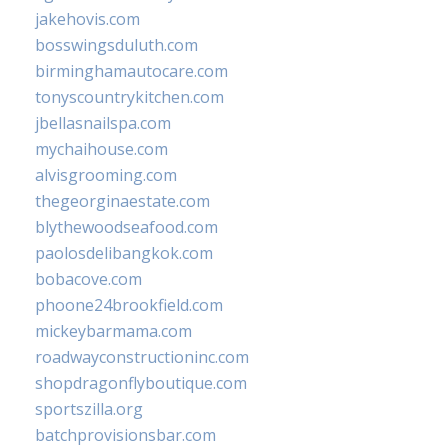
jakehovis.com
bosswingsduluth.com
birminghamautocare.com
tonyscountrykitchen.com
jbellasnailspa.com
mychaihouse.com
alvisgrooming.com
thegeorginaestate.com
blythewoodseafood.com
paolosdelibangkok.com
bobacove.com
phoone24brookfield.com
mickeybarmama.com
roadwayconstructioninc.com
shopdragonflyboutique.com
sportszilla.org
batchprovisionsbar.com