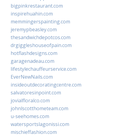
bigpinkrestaurant.com
inspirehuahin.com
memmingerspainting.com
jeremypbeasley.com
thesandwichdepotcos.com
drgiggleshouseofpain.com
hotflashdesigns.com
garagenadeau.com
lifestylechauffeurservice.com
EverNewNails.com
insideoutdecoratingcentre.com
salvatoresinpoint.com
jovialfloralco.com
johnlscotthometeam.com
u-seehomes.com
watersportslagonissi.com
mischieffashion.com