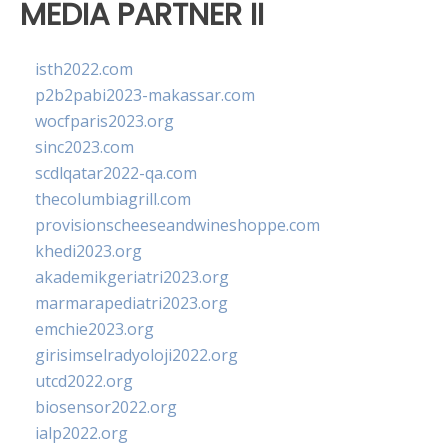
MEDIA PARTNER II
isth2022.com
p2b2pabi2023-makassar.com
wocfparis2023.org
sinc2023.com
scdlqatar2022-qa.com
thecolumbiagrill.com
provisionscheeseandwineshoppe.com
khedi2023.org
akademikgeriatri2023.org
marmarapediatri2023.org
emchie2023.org
girisimselradyoloji2022.org
utcd2022.org
biosensor2022.org
ialp2022.org