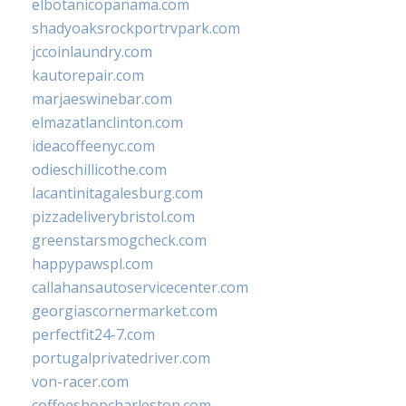
elbotanicopanama.com
shadyoaksrockportrvpark.com
jccoinlaundry.com
kautorepair.com
marjaeswinebar.com
elmazatlanclinton.com
ideacoffeenyc.com
odieschillicothe.com
lacantinitagalesburg.com
pizzadeliverybristol.com
greenstarsmogcheck.com
happypawspl.com
callahansautoservicecenter.com
georgiascornermarket.com
perfectfit24-7.com
portugalprivatedriver.com
von-racer.com
coffeeshopcharleston.com