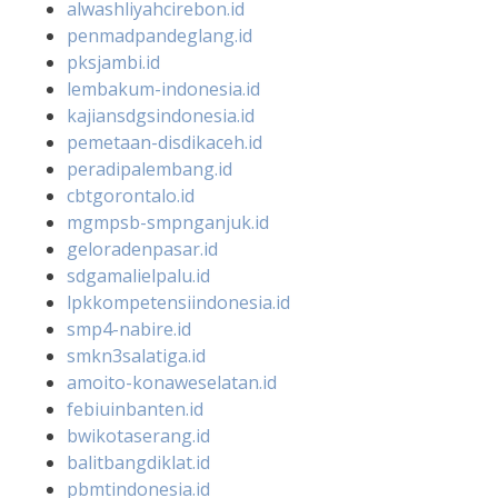
alwashliyahcirebon.id
penmadpandeglang.id
pksjambi.id
lembakum-indonesia.id
kajiansdgsindonesia.id
pemetaan-disdikaceh.id
peradipalembang.id
cbtgorontalo.id
mgmpsb-smpnganjuk.id
geloradenpasar.id
sdgamalielpalu.id
lpkkompetensiindonesia.id
smp4-nabire.id
smkn3salatiga.id
amoito-konaweselatan.id
febiuinbanten.id
bwikotaserang.id
balitbangdiklat.id
pbmtindonesia.id