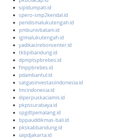
pkbcilacap.id
sipidumpati.id
spero-smp2kendal.id
pendismalukutengah.id
pmbunivbatam.id
igimalukutengah.id
yadikacireboncenter.id
tkbpibandung.id
dpmptspbrebes.id
fmppbrebes.id
pdambantul.id
satgasinvestasiindonesia.id
lmcindonesia.id
diperpuskaciamis.id
pkpssurabaya.id
spgdtpemalang.id
bppauddikmas-bali.id
pkskabbandung.id
iaipdjakarta.id