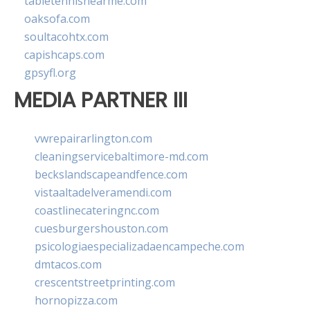
tabletennisnearme.com
oaksofa.com
soultacohtx.com
capishcaps.com
gpsyfl.org
MEDIA PARTNER III
vwrepairarlington.com
cleaningservicebaltimore-md.com
beckslandscapeandfence.com
vistaaltadelveramendi.com
coastlinecateringnc.com
cuesburgershouston.com
psicologiaespecializadaencampeche.com
dmtacos.com
crescentstreetprinting.com
hornopizza.com