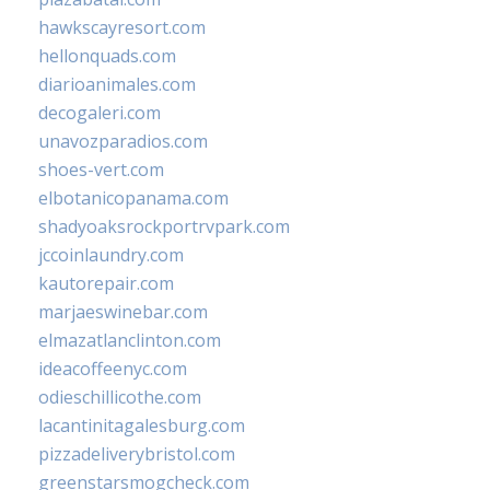
hawkscayresort.com
hellonquads.com
diarioanimales.com
decogaleri.com
unavozparadios.com
shoes-vert.com
elbotanicopanama.com
shadyoaksrockportrvpark.com
jccoinlaundry.com
kautorepair.com
marjaeswinebar.com
elmazatlanclinton.com
ideacoffeenyc.com
odieschillicothe.com
lacantinitagalesburg.com
pizzadeliverybristol.com
greenstarsmogcheck.com