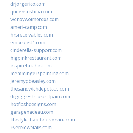
drjorgerico.com
queensushipa.com
wendyweimerdds.com
ameri-camp.com
hrsreceivables.com
empconst1.com
cinderella-support.com
bigpinkrestaurant.com
inspirehuahin.com
memmingerspainting.com
jeremypbeasley.com
thesandwichdepotcos.com
drgiggleshouseofpain.com
hotflashdesigns.com
garagenadeau.com
lifestylechauffeurservice.com
EverNewNails.com