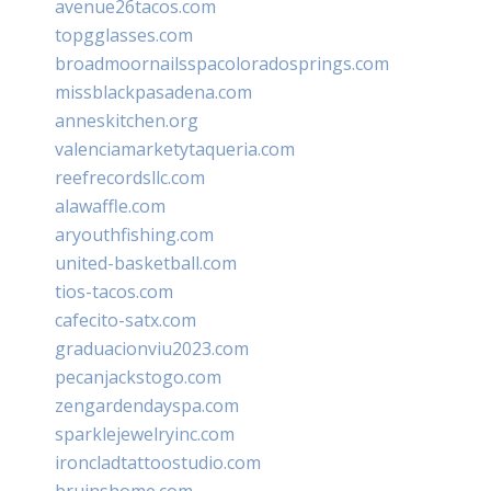
avenue26tacos.com
topgglasses.com
broadmoornailsspacoloradosprings.com
missblackpasadena.com
anneskitchen.org
valenciamarketytaqueria.com
reefrecordsllc.com
alawaffle.com
aryouthfishing.com
united-basketball.com
tios-tacos.com
cafecito-satx.com
graduacionviu2023.com
pecanjackstogo.com
zengardendayspa.com
sparklejewelryinc.com
ironcladtattoostudio.com
bruinshome.com