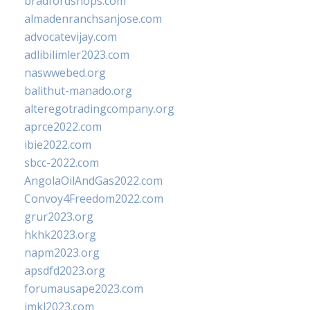
bradfordshops.com
almadenranchsanjose.com
advocatevijay.com
adlibilimler2023.com
naswwebed.org
balithut-manado.org
alteregotradingcompany.org
aprce2022.com
ibie2022.com
sbcc-2022.com
AngolaOilAndGas2022.com
Convoy4Freedom2022.com
grur2023.org
hkhk2023.org
napm2023.org
apsdfd2023.org
forumausape2023.com
imkl2023.com