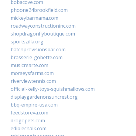
bobacove.com
phoone24brookfield.com
mickeybarmama.com
roadwayconstructioninc.com
shopdragonflyboutique.com
sportszilla.org
batchprovisionsbar.com
brasserie-gobette.com
musicrearte.com
morseysfarms.com
riverviewtennis.com
official-kelly-toys-squishmallows.com
displaygardenonsuncrest.org
bbq-empire-usa.com
feedstoreva.com
drogopets.com
ediblechalk.com