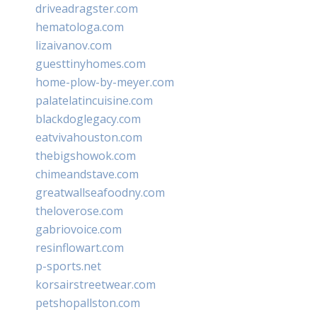
driveadragster.com
hematologa.com
lizaivanov.com
guesttinyhomes.com
home-plow-by-meyer.com
palatelatincuisine.com
blackdoglegacy.com
eatvivahouston.com
thebigshowok.com
chimeandstave.com
greatwallseafoodny.com
theloverose.com
gabriovoice.com
resinflowart.com
p-sports.net
korsairstreetwear.com
petshopallston.com