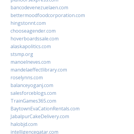
bancodevenezuelaen.com
bettermoodfoodcorporation.com
hingstonnt.com
chooseagender.com
hoverboardssale.com
alaskapolitics.com
stsmp.org
manoelneves.com
mandelaeffectlibrary.com
roselynns.com
balanceyoganj.com
salesforceblogs.com
TrainGames365.com
BaytownEvaCationRentals.com
JabalpurCakeDelivery.com
halobjd.com
intelligenceqatar.com