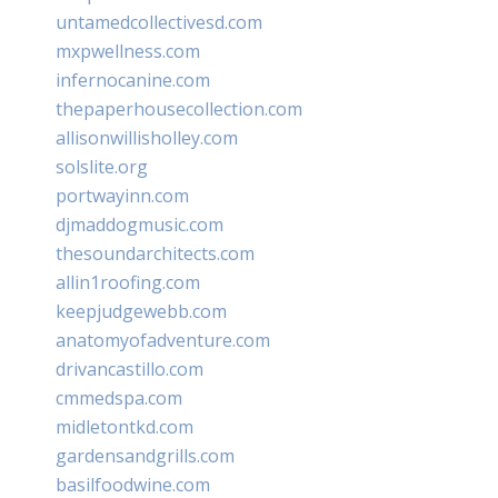
untamedcollectivesd.com
mxpwellness.com
infernocanine.com
thepaperhousecollection.com
allisonwillisholley.com
solslite.org
portwayinn.com
djmaddogmusic.com
thesoundarchitects.com
allin1roofing.com
keepjudgewebb.com
anatomyofadventure.com
drivancastillo.com
cmmedspa.com
midletontkd.com
gardensandgrills.com
basilfoodwine.com