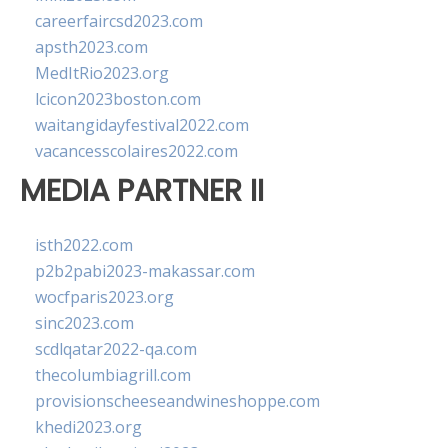
careerfaircsd2023.com
apsth2023.com
MedItRio2023.org
lcicon2023boston.com
waitangidayfestival2022.com
vacancesscolaires2022.com
MEDIA PARTNER II
isth2022.com
p2b2pabi2023-makassar.com
wocfparis2023.org
sinc2023.com
scdlqatar2022-qa.com
thecolumbiagrill.com
provisionscheeseandwineshoppe.com
khedi2023.org