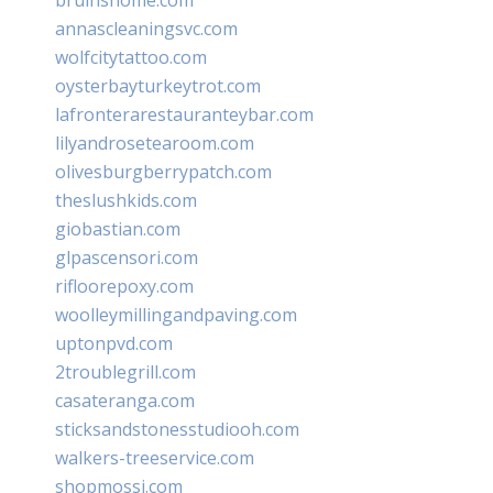
annascleaningsvc.com
wolfcitytattoo.com
oysterbayturkeytrot.com
lafronterarestauranteybar.com
lilyandrosetearoom.com
olivesburgberrypatch.com
theslushkids.com
giobastian.com
glpascensori.com
rifloorepoxy.com
woolleymillingandpaving.com
uptonpvd.com
2troublegrill.com
casateranga.com
sticksandstonesstudiooh.com
walkers-treeservice.com
shopmossi.com