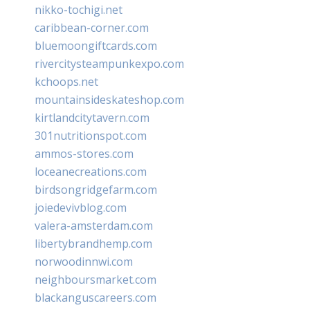
nikko-tochigi.net
caribbean-corner.com
bluemoongiftcards.com
rivercitysteampunkexpo.com
kchoops.net
mountainsideskateshop.com
kirtlandcitytavern.com
301nutritionspot.com
ammos-stores.com
loceanecreations.com
birdsongridgefarm.com
joiedevivblog.com
valera-amsterdam.com
libertybrandhemp.com
norwoodinnwi.com
neighboursmarket.com
blackanguscareers.com