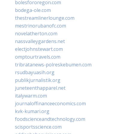
bolesfororegon.com
bodega-ole.com
thestreamlinerlounge.com
mestrinorubanofc.com
novelatherton.com
nassvalleygardens.net
electjohnstewart.com
omptourtravels.com
tribratanews-polreskebumen.com
rsudbayuasih.org
publikjurnalistik.org
juneteenthapparel.net
italywarm.com
journaloffinanceeconomics.com
kvk-kumari.org
foodscienceandtechnology.com
scisportsscience.com