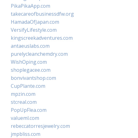
PikaPikaApp.com
takecareofbusinessdfw.org
HamadaOfJapan.com
VersifyLifestyle.com
kingscreekadventures.com
antaeuslabs.com
purelycleanchemdry.com
WishOping.com
shoplegacee.com
bonvivantshop.com
CupPlante.com
mpzin.com
stcreal.com
PopUpFlea.com
valueml.com
rebeccatorresjewelry.com
jmpbliss.com