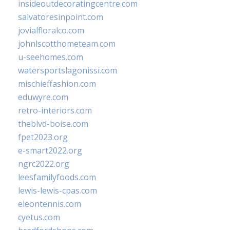
insideoutdecoratingcentre.com
salvatoresinpoint.com
jovialfloralco.com
johnlscotthometeam.com
u-seehomes.com
watersportslagonissi.com
mischieffashion.com
eduwyre.com
retro-interiors.com
theblvd-boise.com
fpet2023.org
e-smart2022.org
ngrc2022.org
leesfamilyfoods.com
lewis-lewis-cpas.com
eleontennis.com
cyetus.com