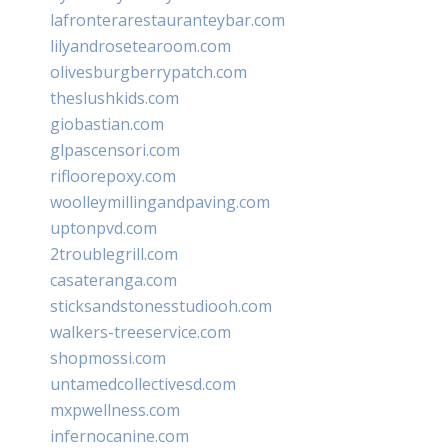
lafronterarestauranteybar.com
lilyandrosetearoom.com
olivesburgberrypatch.com
theslushkids.com
giobastian.com
glpascensori.com
rifloorepoxy.com
woolleymillingandpaving.com
uptonpvd.com
2troublegrill.com
casateranga.com
sticksandstonesstudiooh.com
walkers-treeservice.com
shopmossi.com
untamedcollectivesd.com
mxpwellness.com
infernocanine.com