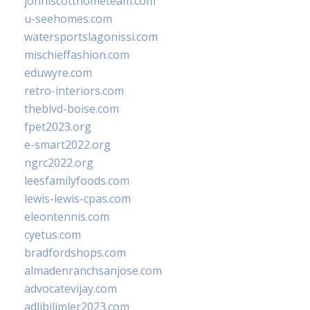
johnlscotthometeam.com
u-seehomes.com
watersportslagonissi.com
mischieffashion.com
eduwyre.com
retro-interiors.com
theblvd-boise.com
fpet2023.org
e-smart2022.org
ngrc2022.org
leesfamilyfoods.com
lewis-lewis-cpas.com
eleontennis.com
cyetus.com
bradfordshops.com
almadenranchsanjose.com
advocatevijay.com
adlibilimler2023.com