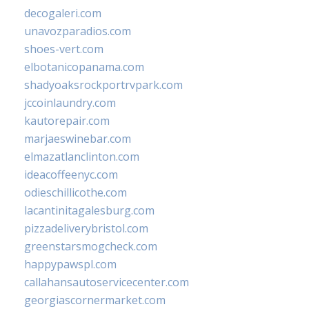
decogaleri.com
unavozparadios.com
shoes-vert.com
elbotanicopanama.com
shadyoaksrockportrvpark.com
jccoinlaundry.com
kautorepair.com
marjaeswinebar.com
elmazatlanclinton.com
ideacoffeenyc.com
odieschillicothe.com
lacantinitagalesburg.com
pizzadeliverybristol.com
greenstarsmogcheck.com
happypawspl.com
callahansautoservicecenter.com
georgiascornermarket.com