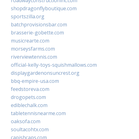
roadwayconstructioninc.com
shopdragonflyboutique.com
sportszilla.org
batchprovisionsbar.com
brasserie-gobette.com
musicrearte.com
morseysfarms.com
riverviewtennis.com
official-kelly-toys-squishmallows.com
displaygardenonsuncrest.org
bbq-empire-usa.com
feedstoreva.com
drogopets.com
ediblechalk.com
tabletennisnearme.com
oaksofa.com
soultacohtx.com
capishcaps.com