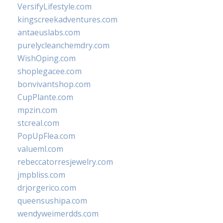
VersifyLifestyle.com
kingscreekadventures.com
antaeuslabs.com
purelycleanchemdry.com
WishOping.com
shoplegacee.com
bonvivantshop.com
CupPlante.com
mpzin.com
stcreal.com
PopUpFlea.com
valueml.com
rebeccatorresjewelry.com
jmpbliss.com
drjorgerico.com
queensushipa.com
wendyweimerdds.com