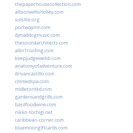
thepaperhousecollection.com
allisonwillisholley.com
solslite.org
portwayinn.com
djmaddogmusic.com
thesoundarchitects.com
allin1roofing.com
keepjudgewebb.com
anatomyofadventure.com
drivancastillo.com
cmmedspa.com
midletontkd.com
gardensandgrills.com
basilfoodwine.com
nikko-tochigi.net
caribbean-corner.com
bluemoongiftcards.com