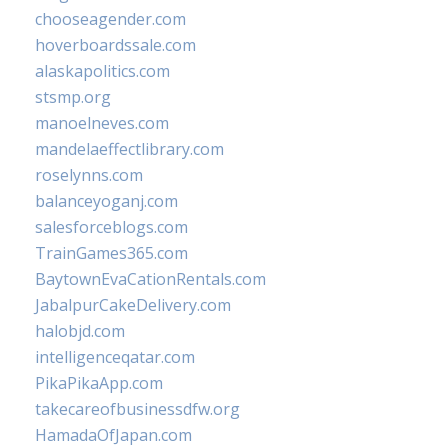
chooseagender.com
hoverboardssale.com
alaskapolitics.com
stsmp.org
manoelneves.com
mandelaeffectlibrary.com
roselynns.com
balanceyoganj.com
salesforceblogs.com
TrainGames365.com
BaytownEvaCationRentals.com
JabalpurCakeDelivery.com
halobjd.com
intelligenceqatar.com
PikaPikaApp.com
takecareofbusinessdfw.org
HamadaOfJapan.com