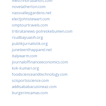
mestrinorubanofc.com
novelatherton.com
nassvalleygardens.net
electjohnstewart.com
omptourtravels.com
tribratanews-polreskebumen.com
rsudbayuasih.org
publikjurnalistik.org
juneteenthapparel.net
italywarm.com
journaloffinanceeconomics.com
kvk-kumari.org
foodscienceandtechnology.com
scisportsscience.com
addisababacuisineaz.com
burgerimcamas.com