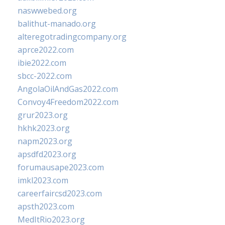
naswwebed.org
balithut-manado.org
alteregotradingcompany.org
aprce2022.com
ibie2022.com
sbcc-2022.com
AngolaOilAndGas2022.com
Convoy4Freedom2022.com
grur2023.org
hkhk2023.org
napm2023.org
apsdfd2023.org
forumausape2023.com
imkl2023.com
careerfaircsd2023.com
apsth2023.com
MedItRio2023.org