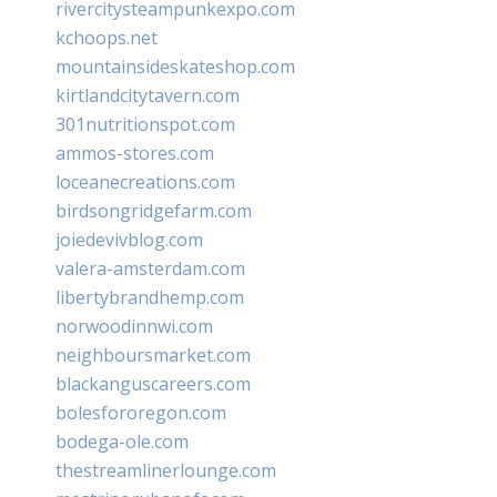
rivercitysteampunkexpo.com
kchoops.net
mountainsideskateshop.com
kirtlandcitytavern.com
301nutritionspot.com
ammos-stores.com
loceanecreations.com
birdsongridgefarm.com
joiedevivblog.com
valera-amsterdam.com
libertybrandhemp.com
norwoodinnwi.com
neighboursmarket.com
blackanguscareers.com
bolesfororegon.com
bodega-ole.com
thestreamlinerlounge.com