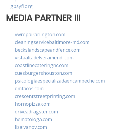
gpsyfl.org
MEDIA PARTNER III
vwrepairarlington.com
cleaningservicebaltimore-md.com
beckslandscapeandfence.com
vistaaltadelveramendi.com
coastlinecateringnc.com
cuesburgershouston.com
psicologiaespecializadaencampeche.com
dmtacos.com
crescentstreetprinting.com
hornopizza.com
driveadragster.com
hematologa.com
lizaivanov.com