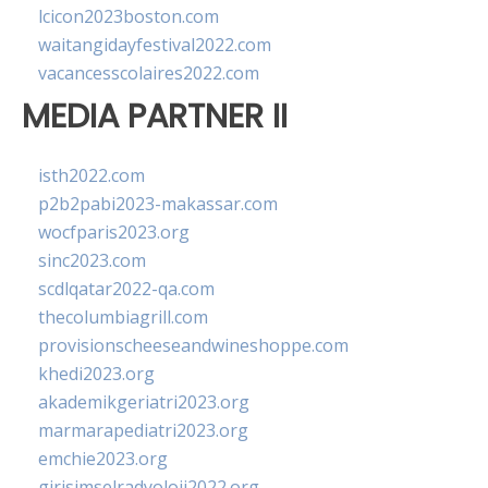
lcicon2023boston.com
waitangidayfestival2022.com
vacancesscolaires2022.com
MEDIA PARTNER II
isth2022.com
p2b2pabi2023-makassar.com
wocfparis2023.org
sinc2023.com
scdlqatar2022-qa.com
thecolumbiagrill.com
provisionscheeseandwineshoppe.com
khedi2023.org
akademikgeriatri2023.org
marmarapediatri2023.org
emchie2023.org
girisimselradyoloji2022.org