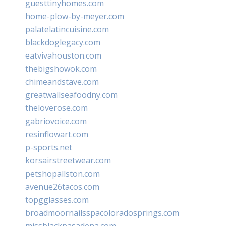
guesttinyhomes.com
home-plow-by-meyer.com
palatelatincuisine.com
blackdoglegacy.com
eatvivahouston.com
thebigshowok.com
chimeandstave.com
greatwallseafoodny.com
theloverose.com
gabriovoice.com
resinflowart.com
p-sports.net
korsairstreetwear.com
petshopallston.com
avenue26tacos.com
topgglasses.com
broadmoornailsspacoloradosprings.com
missblackpasadena.com