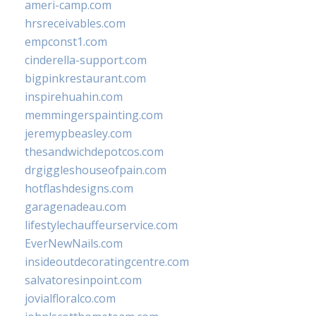
ameri-camp.com
hrsreceivables.com
empconst1.com
cinderella-support.com
bigpinkrestaurant.com
inspirehuahin.com
memmingerspainting.com
jeremypbeasley.com
thesandwichdepotcos.com
drgiggleshouseofpain.com
hotflashdesigns.com
garagenadeau.com
lifestylechauffeurservice.com
EverNewNails.com
insideoutdecoratingcentre.com
salvatoresinpoint.com
jovialfloralco.com