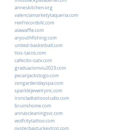
anneskitchen.org
valenciamarketytaqueria.com
reefrecordsllc.com
alawaffle.com
aryouthfishing.com
united-basketball.com
tios-tacos.com
cafecito-satx.com
graduacionviu2023.com
pecanjackstogo.com
zengardendayspa.com
sparklejewelryinc.com
ironcladtattoostudio.com
bruinshome.com
annascleaningsvc.com
wolfcitytattoo.com
oysterbayturkeytrot.com