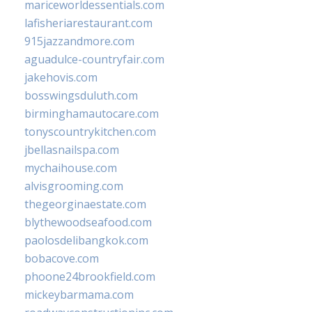
mariceworldessentials.com
lafisheriarestaurant.com
915jazzandmore.com
aguadulce-countryfair.com
jakehovis.com
bosswingsduluth.com
birminghamautocare.com
tonyscountrykitchen.com
jbellasnailspa.com
mychaihouse.com
alvisgrooming.com
thegeorginaestate.com
blythewoodseafood.com
paolosdelibangkok.com
bobacove.com
phoone24brookfield.com
mickeybarmama.com