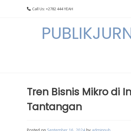
Skip
Call Us: +2782 444 YEAH
to
content
PUBLIKJURN
Tren Bisnis Mikro di 
Tantangan
Posted on
September 16, 2024
by
adminpub