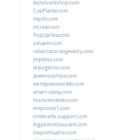
bonvivantshop.com
CupPlante.com
mpzin.com
stcreal.com
PopUpFlea.com
valueml.com
rebeccatorresjewelry.com
jmpbliss.com
drjorgerico.com
queensushipa.com
wendyweimerdds.com
ameri-camp.com
hrsreceivables.com
empconst1.com
cinderella-support.com
bigpinkrestaurant.com
inspirehuahin.com