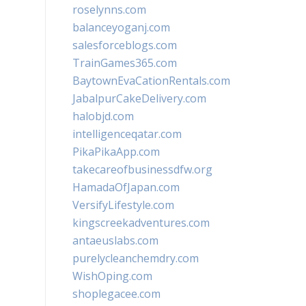
roselynns.com
balanceyoganj.com
salesforceblogs.com
TrainGames365.com
BaytownEvaCationRentals.com
JabalpurCakeDelivery.com
halobjd.com
intelligenceqatar.com
PikaPikaApp.com
takecareofbusinessdfw.org
HamadaOfJapan.com
VersifyLifestyle.com
kingscreekadventures.com
antaeuslabs.com
purelycleanchemdry.com
WishOping.com
shoplegacee.com