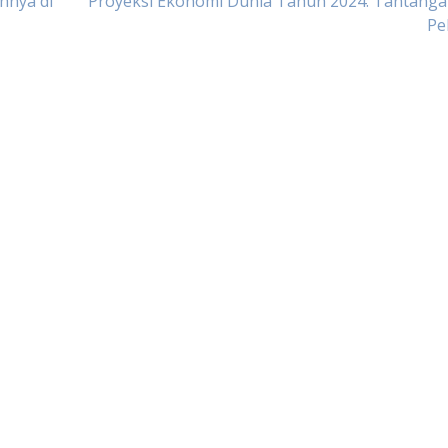
hnya di
Proyeksi Ekonomi Dunia Tahun 2024: Tantanga
Pe