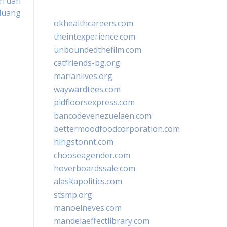
n dan
luang
okhealthcareers.com
theintexperience.com
unboundedthefilm.com
catfriends-bg.org
marianlives.org
waywardtees.com
pidfloorsexpress.com
bancodevenezuelaen.com
bettermoodfoodcorporation.com
hingstonnt.com
chooseagender.com
hoverboardssale.com
alaskapolitics.com
stsmp.org
manoelneves.com
mandelaeffectlibrary.com