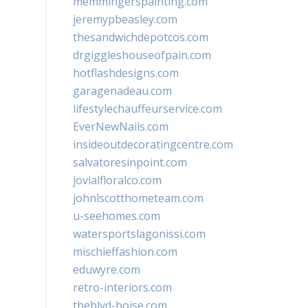
memmingerspainting.com
jeremypbeasley.com
thesandwichdepotcos.com
drgiggleshouseofpain.com
hotflashdesigns.com
garagenadeau.com
lifestylechauffeurservice.com
EverNewNails.com
insideoutdecoratingcentre.com
salvatoresinpoint.com
jovialfloralco.com
johnlscotthometeam.com
u-seehomes.com
watersportslagonissi.com
mischieffashion.com
eduwyre.com
retro-interiors.com
theblvd-boise.com