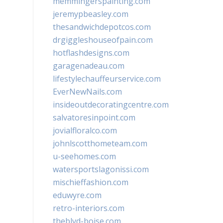
memmingerspainting.com
jeremypbeasley.com
thesandwichdepotcos.com
drgiggleshouseofpain.com
hotflashdesigns.com
garagenadeau.com
lifestylechauffeurservice.com
EverNewNails.com
insideoutdecoratingcentre.com
salvatoresinpoint.com
jovialfloralco.com
johnlscotthometeam.com
u-seehomes.com
watersportslagonissi.com
mischieffashion.com
eduwyre.com
retro-interiors.com
theblvd-boise.com