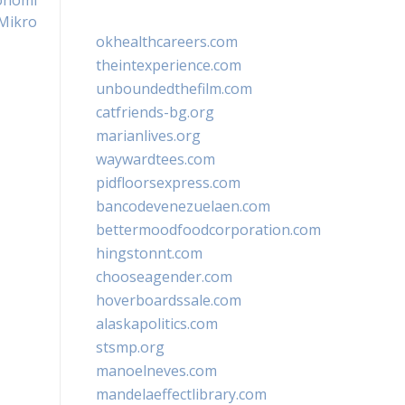
onomi
Mikro
okhealthcareers.com
theintexperience.com
unboundedthefilm.com
catfriends-bg.org
marianlives.org
waywardtees.com
pidfloorsexpress.com
bancodevenezuelaen.com
bettermoodfoodcorporation.com
hingstonnt.com
chooseagender.com
hoverboardssale.com
alaskapolitics.com
stsmp.org
manoelneves.com
mandelaeffectlibrary.com