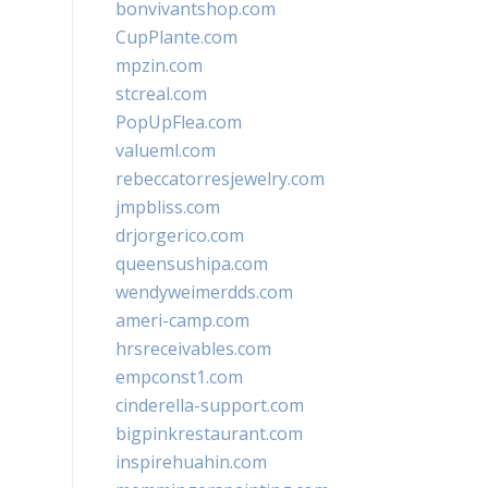
bonvivantshop.com
CupPlante.com
mpzin.com
stcreal.com
PopUpFlea.com
valueml.com
rebeccatorresjewelry.com
jmpbliss.com
drjorgerico.com
queensushipa.com
wendyweimerdds.com
ameri-camp.com
hrsreceivables.com
empconst1.com
cinderella-support.com
bigpinkrestaurant.com
inspirehuahin.com