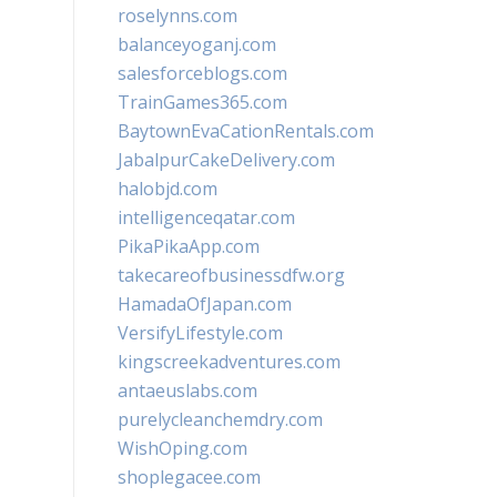
roselynns.com
balanceyoganj.com
salesforceblogs.com
TrainGames365.com
BaytownEvaCationRentals.com
JabalpurCakeDelivery.com
halobjd.com
intelligenceqatar.com
PikaPikaApp.com
takecareofbusinessdfw.org
HamadaOfJapan.com
VersifyLifestyle.com
kingscreekadventures.com
antaeuslabs.com
purelycleanchemdry.com
WishOping.com
shoplegacee.com