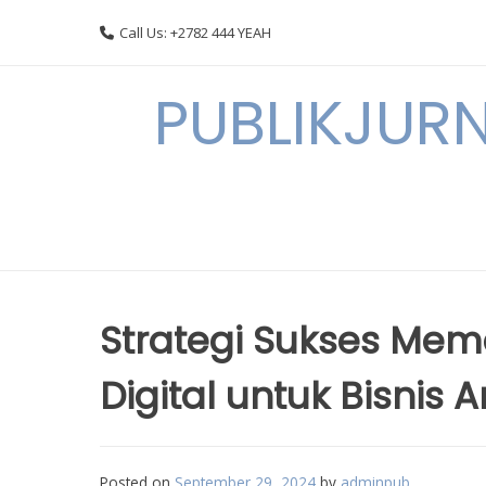
Skip
Call Us: +2782 444 YEAH
to
content
PUBLIKJURN
Strategi Sukses Mem
Digital untuk Bisnis 
Posted on
September 29, 2024
by
adminpub