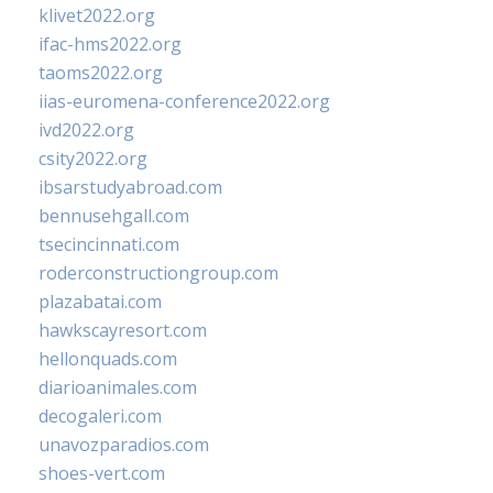
klivet2022.org
ifac-hms2022.org
taoms2022.org
iias-euromena-conference2022.org
ivd2022.org
csity2022.org
ibsarstudyabroad.com
bennusehgall.com
tsecincinnati.com
roderconstructiongroup.com
plazabatai.com
hawkscayresort.com
hellonquads.com
diarioanimales.com
decogaleri.com
unavozparadios.com
shoes-vert.com