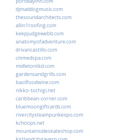
portwayinn.com
djmaddogmusic.com
thesoundarchitects.com
allin1roofing.com
keepjudgewebb.com
anatomyofadventure.com
drivancastillo.com
cmmedspa.com
midletontkd.com
gardensandgrills.com
basilfoodwine.com
nikko-tochigi.net
caribbean-corner.com
bluemoongiftcards.com
rivercitysteampunkexpo.com
kchoops.net
mountainsideskateshop.com
kirtlandcitytavern.com