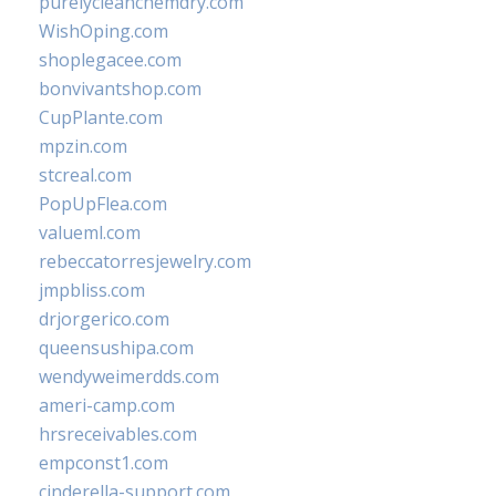
purelycleanchemdry.com
WishOping.com
shoplegacee.com
bonvivantshop.com
CupPlante.com
mpzin.com
stcreal.com
PopUpFlea.com
valueml.com
rebeccatorresjewelry.com
jmpbliss.com
drjorgerico.com
queensushipa.com
wendyweimerdds.com
ameri-camp.com
hrsreceivables.com
empconst1.com
cinderella-support.com