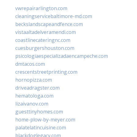
vwrepairarlington.com
cleaningservicebaltimore-md.com
beckslandscapeandfence.com
vistaaltadelveramendi.com
coastlinecateringnc.com
cuesburgershouston.com
psicologiaespecializadaencampeche.com
dmtacos.com
crescentstreetprinting.com
hornopizza.com
driveadragster.com
hematologa.com
lizaivanov.com
guesttinyhomes.com
home-plow-by-meyer.com
palatelatincuisine.com
blackdoglegacy.com