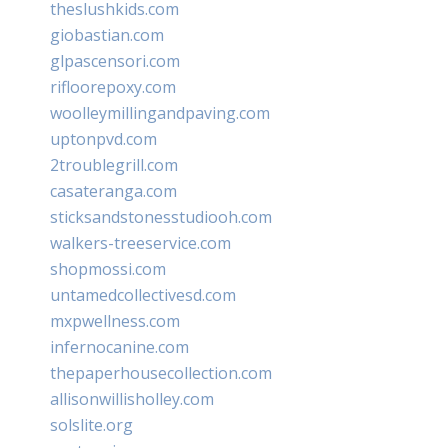
theslushkids.com
giobastian.com
glpascensori.com
rifloorepoxy.com
woolleymillingandpaving.com
uptonpvd.com
2troublegrill.com
casateranga.com
sticksandstonesstudiooh.com
walkers-treeservice.com
shopmossi.com
untamedcollectivesd.com
mxpwellness.com
infernocanine.com
thepaperhousecollection.com
allisonwillisholley.com
solslite.org