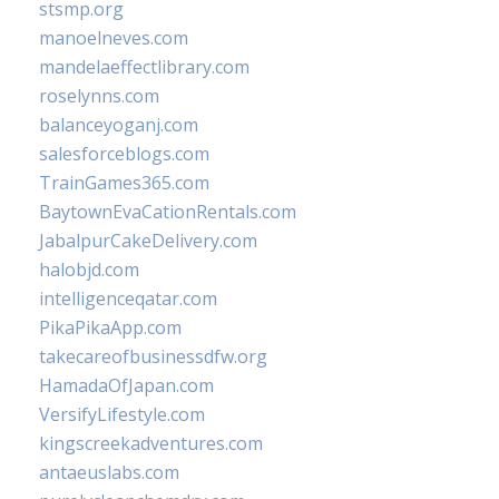
stsmp.org
manoelneves.com
mandelaeffectlibrary.com
roselynns.com
balanceyoganj.com
salesforceblogs.com
TrainGames365.com
BaytownEvaCationRentals.com
JabalpurCakeDelivery.com
halobjd.com
intelligenceqatar.com
PikaPikaApp.com
takecareofbusinessdfw.org
HamadaOfJapan.com
VersifyLifestyle.com
kingscreekadventures.com
antaeuslabs.com