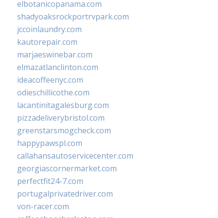
elbotanicopanama.com
shadyoaksrockportrvpark.com
jccoinlaundry.com
kautorepair.com
marjaeswinebar.com
elmazatlanclinton.com
ideacoffeenyc.com
odieschillicothe.com
lacantinitagalesburg.com
pizzadeliverybristol.com
greenstarsmogcheck.com
happypawspl.com
callahansautoservicecenter.com
georgiascornermarket.com
perfectfit24-7.com
portugalprivatedriver.com
von-racer.com