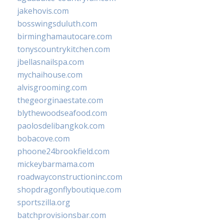
jakehovis.com
bosswingsduluth.com
birminghamautocare.com
tonyscountrykitchen.com
jbellasnailspa.com
mychaihouse.com
alvisgrooming.com
thegeorginaestate.com
blythewoodseafood.com
paolosdelibangkok.com
bobacove.com
phoone24brookfield.com
mickeybarmama.com
roadwayconstructioninc.com
shopdragonflyboutique.com
sportszilla.org
batchprovisionsbar.com