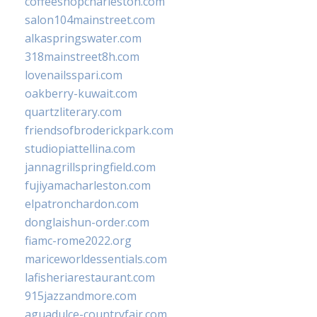
coffeeshopcharleston.com
salon104mainstreet.com
alkaspringswater.com
318mainstreet8h.com
lovenailsspari.com
oakberry-kuwait.com
quartzliterary.com
friendsofbroderickpark.com
studiopiattellina.com
jannagrillspringfield.com
fujiyamacharleston.com
elpatronchardon.com
donglaishun-order.com
fiamc-rome2022.org
mariceworldessentials.com
lafisheriarestaurant.com
915jazzandmore.com
aguadulce-countryfair.com