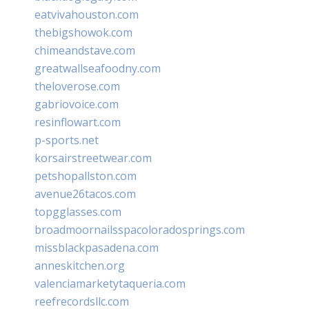
eatvivahouston.com
thebigshowok.com
chimeandstave.com
greatwallseafoodny.com
theloverose.com
gabriovoice.com
resinflowart.com
p-sports.net
korsairstreetwear.com
petshopallston.com
avenue26tacos.com
topgglasses.com
broadmoornailsspacoloradosprings.com
missblackpasadena.com
anneskitchen.org
valenciamarketytaqueria.com
reefrecordsllc.com