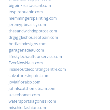
bigpinkrestaurant.com
inspirehuahin.com
memmingerspainting.com
jeremypbeasley.com
thesandwichdepotcos.com
drgiggleshouseofpain.com
hotflashdesigns.com
garagenadeau.com
lifestylechauffeurservice.com
EverNewNails.com
insideoutdecoratingcentre.com
salvatoresinpoint.com
jovialfloralco.com
johnlscotthometeam.com
u-seehomes.com
watersportslagonissi.com
mischieffashion.com