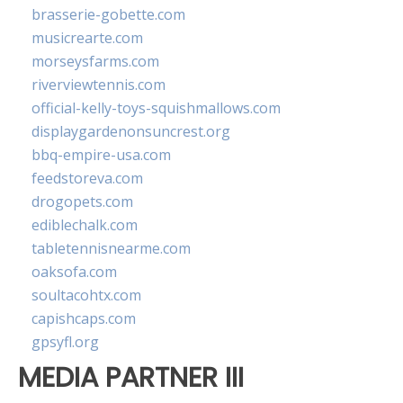
brasserie-gobette.com
musicrearte.com
morseysfarms.com
riverviewtennis.com
official-kelly-toys-squishmallows.com
displaygardenonsuncrest.org
bbq-empire-usa.com
feedstoreva.com
drogopets.com
ediblechalk.com
tabletennisnearme.com
oaksofa.com
soultacohtx.com
capishcaps.com
gpsyfl.org
MEDIA PARTNER III