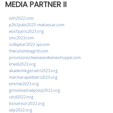
MEDIA PARTNER II
isth2022.com
p2b2pabi2023-makassar.com
wocfparis2023.org
sinc2023.com
scdlqatar2022-qa.com
thecolumbiagrill.com
provisionscheeseandwineshoppe.com
khedi2023.org
akademikgeriatri2023.org
marmarapediatri2023.org
emchie2023.org
girisimselradyoloji2022.org
utcd2022.org
biosensor2022.org
ialp2022.org