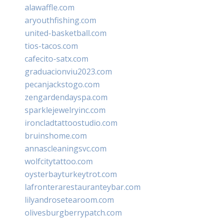
alawaffle.com
aryouthfishing.com
united-basketball.com
tios-tacos.com
cafecito-satx.com
graduacionviu2023.com
pecanjackstogo.com
zengardendayspa.com
sparklejewelryinc.com
ironcladtattoostudio.com
bruinshome.com
annascleaningsvc.com
wolfcitytattoo.com
oysterbayturkeytrot.com
lafronterarestauranteybar.com
lilyandrosetearoom.com
olivesburgberrypatch.com