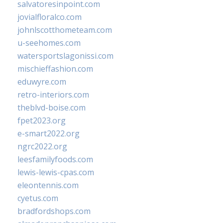
salvatoresinpoint.com
jovialfloralco.com
johnlscotthometeam.com
u-seehomes.com
watersportslagonissi.com
mischieffashion.com
eduwyre.com
retro-interiors.com
theblvd-boise.com
fpet2023.org
e-smart2022.org
ngrc2022.org
leesfamilyfoods.com
lewis-lewis-cpas.com
eleontennis.com
cyetus.com
bradfordshops.com