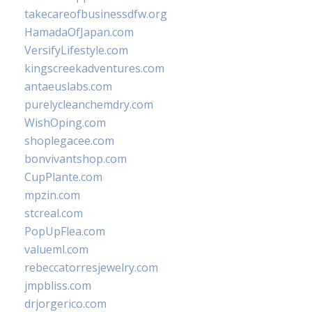
takecareofbusinessdfw.org
HamadaOfJapan.com
VersifyLifestyle.com
kingscreekadventures.com
antaeuslabs.com
purelycleanchemdry.com
WishOping.com
shoplegacee.com
bonvivantshop.com
CupPlante.com
mpzin.com
stcreal.com
PopUpFlea.com
valueml.com
rebeccatorresjewelry.com
jmpbliss.com
drjorgerico.com