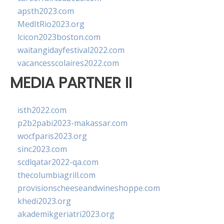
apsth2023.com
MedItRio2023.org
lcicon2023boston.com
waitangidayfestival2022.com
vacancesscolaires2022.com
MEDIA PARTNER II
isth2022.com
p2b2pabi2023-makassar.com
wocfparis2023.org
sinc2023.com
scdlqatar2022-qa.com
thecolumbiagrill.com
provisionscheeseandwineshoppe.com
khedi2023.org
akademikgeriatri2023.org