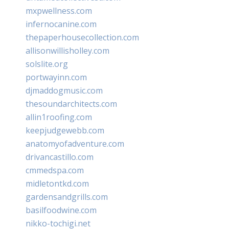
mxpwellness.com
infernocanine.com
thepaperhousecollection.com
allisonwillisholley.com
solslite.org
portwayinn.com
djmaddogmusic.com
thesoundarchitects.com
allin1roofing.com
keepjudgewebb.com
anatomyofadventure.com
drivancastillo.com
cmmedspa.com
midletontkd.com
gardensandgrills.com
basilfoodwine.com
nikko-tochigi.net