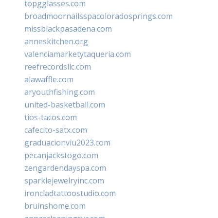
topgglasses.com
broadmoornailsspacoloradosprings.com
missblackpasadena.com
anneskitchen.org
valenciamarketytaqueria.com
reefrecordsllc.com
alawaffle.com
aryouthfishing.com
united-basketball.com
tios-tacos.com
cafecito-satx.com
graduacionviu2023.com
pecanjackstogo.com
zengardendayspa.com
sparklejewelryinc.com
ironcladtattoostudio.com
bruinshome.com