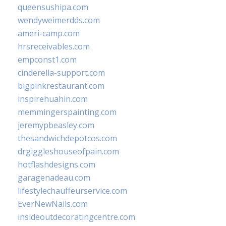
queensushipa.com
wendyweimerdds.com
ameri-camp.com
hrsreceivables.com
empconst1.com
cinderella-support.com
bigpinkrestaurant.com
inspirehuahin.com
memmingerspainting.com
jeremypbeasley.com
thesandwichdepotcos.com
drgiggleshouseofpain.com
hotflashdesigns.com
garagenadeau.com
lifestylechauffeurservice.com
EverNewNails.com
insideoutdecoratingcentre.com