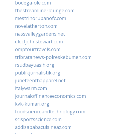
bodega-ole.com
thestreamlinerlounge.com
mestrinorubanofc.com
novelatherton.com
nassvalleygardens.net
electjohnstewart.com
omptourtravels.com
tribratanews-polreskebumen.com
rsudbayuasih.org
publikjurnalistik.org
juneteenthapparel.net
italywarm.com
journaloffinanceeconomics.com
kvk-kumari.org
foodscienceandtechnology.com
scisportsscience.com
addisababacuisineaz.com