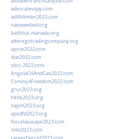
almadenranchsanjose.com
advocatevijay.com
adlibilimler2023.com
naswwebed.org
balithut-manado.org
alteregotradingcompany.org
aprce2022.com
ibie2022.com
sbcc-2022.com
AngolaOilAndGas2022.com
Convoy4Freedom2022.com
grur2023.org
hkhk2023.org
napm2023.org
apsdfd2023.org
forumausape2023.com
imkl2023.com
careerfaircsd2023.com