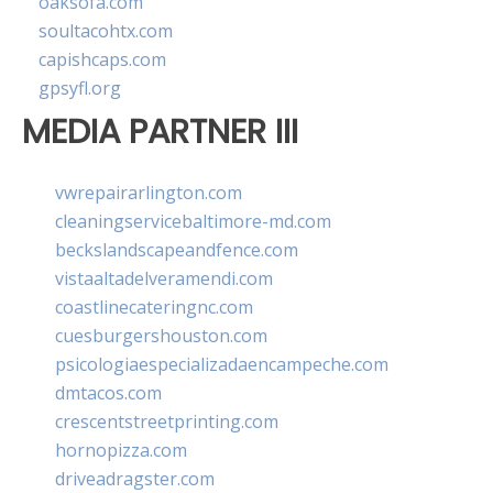
oaksofa.com
soultacohtx.com
capishcaps.com
gpsyfl.org
MEDIA PARTNER III
vwrepairarlington.com
cleaningservicebaltimore-md.com
beckslandscapeandfence.com
vistaaltadelveramendi.com
coastlinecateringnc.com
cuesburgershouston.com
psicologiaespecializadaencampeche.com
dmtacos.com
crescentstreetprinting.com
hornopizza.com
driveadragster.com