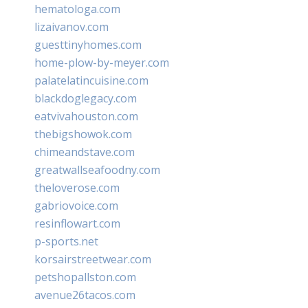
hematologa.com
lizaivanov.com
guesttinyhomes.com
home-plow-by-meyer.com
palatelatincuisine.com
blackdoglegacy.com
eatvivahouston.com
thebigshowok.com
chimeandstave.com
greatwallseafoodny.com
theloverose.com
gabriovoice.com
resinflowart.com
p-sports.net
korsairstreetwear.com
petshopallston.com
avenue26tacos.com