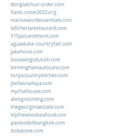
donglaishun-order.com
fiamc-rome2022.org
mariceworldessentials.com
lafisheriarestaurant.com
915jazzandmore.com
aguadulce-countryfair.com
jakehovis.com
bosswingsduluth.com
birminghamautocare.com
tonyscountrykitchen.com
jbellasnailspa.com
mychaihouse.com
alvisgrooming.com
thegeorginaestate.com
blythewoodseafood.com
paolosdelibangkok.com
bobacove.com