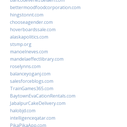
bancodevenezuelaen.com
bettermoodfoodcorporation.com
hingstonnt.com
chooseagender.com
hoverboardssale.com
alaskapolitics.com
stsmp.org
manoelneves.com
mandelaeffectlibrary.com
roselynns.com
balanceyoganj.com
salesforceblogs.com
TrainGames365.com
BaytownEvaCationRentals.com
JabalpurCakeDelivery.com
halobjd.com
intelligenceqatar.com
PikaPikaApp.com