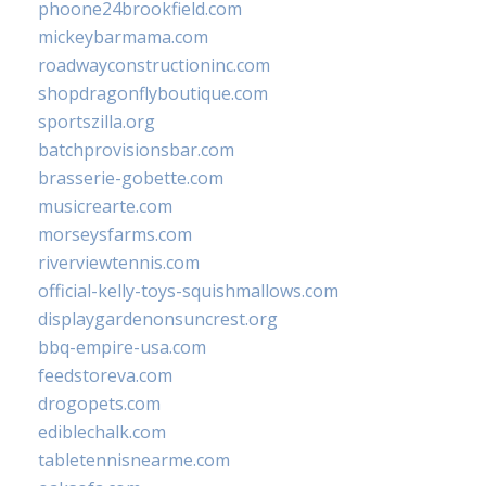
phoone24brookfield.com
mickeybarmama.com
roadwayconstructioninc.com
shopdragonflyboutique.com
sportszilla.org
batchprovisionsbar.com
brasserie-gobette.com
musicrearte.com
morseysfarms.com
riverviewtennis.com
official-kelly-toys-squishmallows.com
displaygardenonsuncrest.org
bbq-empire-usa.com
feedstoreva.com
drogopets.com
ediblechalk.com
tabletennisnearme.com