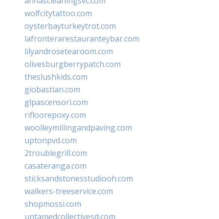
annascleaningsvc.com
wolfcitytattoo.com
oysterbayturkeytrot.com
lafronterarestauranteybar.com
lilyandrosetearoom.com
olivesburgberrypatch.com
theslushkids.com
giobastian.com
glpascensori.com
rifloorepoxy.com
woolleymillingandpaving.com
uptonpvd.com
2troublegrill.com
casateranga.com
sticksandstonesstudiooh.com
walkers-treeservice.com
shopmossi.com
untamedcollectivesd.com