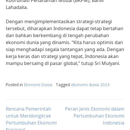
Koordinasi Penanaman Modal (BKPM), Bahlil
Lahadalia.
Dengan mengimplementasikan strategi-strategi
tersebut, diharapkan Indonesia dapat tetap bertahan
dan bahkan berkembang di tengah perubahan
ekonomi dunia yang dinamis. “Kita harus optimis dan
siap menghadapi segala tantangan yang ada. Dengan
kerja keras dan strategi yang tepat, Indonesia akan
mampu bersaing di pasar global,” tutup Sri Mulyani.
Posted in
Ekonomi Dunia
Tagged
ekonomi dunia 2024
Post
Rencana Pemerintah
Peran Jenis Ekonomi dalam
untuk Mendongkrak
Pertumbuhan Ekonomi
Pertumbuhan Ekonomi
Indonesia
navigation
Nasional