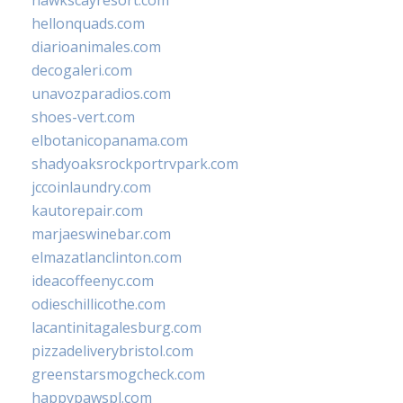
hawkscayresort.com
hellonquads.com
diarioanimales.com
decogaleri.com
unavozparadios.com
shoes-vert.com
elbotanicopanama.com
shadyoaksrockportrvpark.com
jccoinlaundry.com
kautorepair.com
marjaeswinebar.com
elmazatlanclinton.com
ideacoffeenyc.com
odieschillicothe.com
lacantinitagalesburg.com
pizzadeliverybristol.com
greenstarsmogcheck.com
happypawspl.com