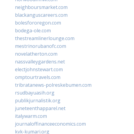
neighboursmarket.com
blackanguscareers.com
bolesfororegon.com
bodega-ole.com
thestreamlinerlounge.com
mestrinorubanofc.com
novelatherton.com
nassvalleygardens.net
electjohnstewart.com
omptourtravels.com
tribratanews-polreskebumen.com
rsudbayuasih.org
publikjurnalistik.org
juneteenthapparel.net
italywarm.com
journaloffinanceeconomics.com
kvk-kumari.org