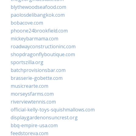
blythewoodseafood.com
paolosdelibangkok.com
bobacove.com
phoone24brookfield.com
mickeybarmama.com
roadwayconstructioninc.com
shopdragonflyboutique.com
sportszilla.org
batchprovisionsbar.com
brasserie-gobette.com
musicrearte.com
morseysfarms.com
riverviewtennis.com
official-kelly-toys-squishmallows.com
displaygardenonsuncrest.org
bbq-empire-usa.com
feedstoreva.com