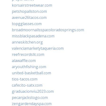
korsairstreetwear.com
petshopallston.com
avenue26tacos.com
topgglasses.com
broadmoornailsspacoloradosprings.com
missblackpasadena.com
anneskitchen.org
valenciamarketytaqueria.com
reefrecordsllc.com
alawaffle.com
aryouthfishing.com
united-basketball.com
tios-tacos.com
cafecito-satx.com
graduacionviu2023.com
pecanjackstogo.com
zengardendayspa.com