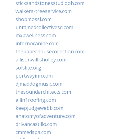
sticksandstonesstudiooh.com
walkers-treeservice.com
shopmossi.com
untamedcollectivesd.com
mxpwellness.com
infernocanine.com
thepaperhousecollection.com
allisonwillisholley.com
solslite.org
portwayinn.com
djmaddogmusic.com
thesoundarchitects.com
allin1roofing.com
keepjudgewebb.com
anatomyofadventure.com
drivancastillo.com
cmmedspa.com