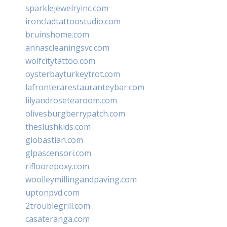
sparklejewelryinc.com
ironcladtattoostudio.com
bruinshome.com
annascleaningsvc.com
wolfcitytattoo.com
oysterbayturkeytrot.com
lafronterarestauranteybar.com
lilyandrosetearoom.com
olivesburgberrypatch.com
theslushkids.com
giobastian.com
glpascensori.com
rifloorepoxy.com
woolleymillingandpaving.com
uptonpvd.com
2troublegrill.com
casateranga.com