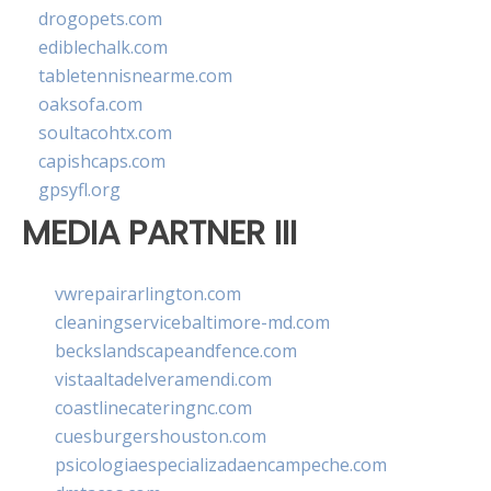
drogopets.com
ediblechalk.com
tabletennisnearme.com
oaksofa.com
soultacohtx.com
capishcaps.com
gpsyfl.org
MEDIA PARTNER III
vwrepairarlington.com
cleaningservicebaltimore-md.com
beckslandscapeandfence.com
vistaaltadelveramendi.com
coastlinecateringnc.com
cuesburgershouston.com
psicologiaespecializadaencampeche.com