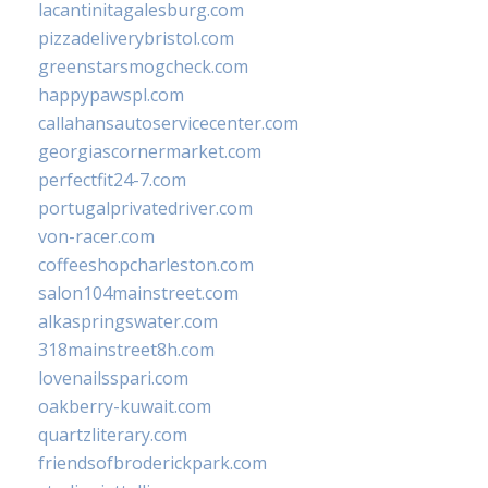
lacantinitagalesburg.com
pizzadeliverybristol.com
greenstarsmogcheck.com
happypawspl.com
callahansautoservicecenter.com
georgiascornermarket.com
perfectfit24-7.com
portugalprivatedriver.com
von-racer.com
coffeeshopcharleston.com
salon104mainstreet.com
alkaspringswater.com
318mainstreet8h.com
lovenailsspari.com
oakberry-kuwait.com
quartzliterary.com
friendsofbroderickpark.com