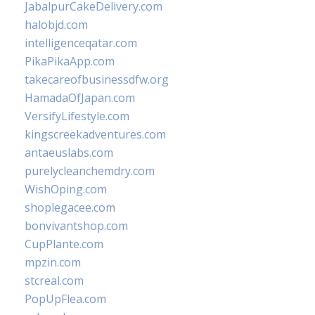
JabalpurCakeDelivery.com
halobjd.com
intelligenceqatar.com
PikaPikaApp.com
takecareofbusinessdfw.org
HamadaOfJapan.com
VersifyLifestyle.com
kingscreekadventures.com
antaeuslabs.com
purelycleanchemdry.com
WishOping.com
shoplegacee.com
bonvivantshop.com
CupPlante.com
mpzin.com
stcreal.com
PopUpFlea.com