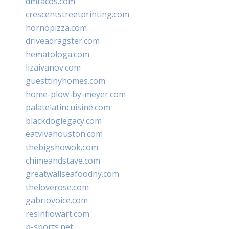
dmtacos.com
crescentstreetprinting.com
hornopizza.com
driveadragster.com
hematologa.com
lizaivanov.com
guesttinyhomes.com
home-plow-by-meyer.com
palatelatincuisine.com
blackdoglegacy.com
eatvivahouston.com
thebigshowok.com
chimeandstave.com
greatwallseafoodny.com
theloverose.com
gabriovoice.com
resinflowart.com
p-sports.net