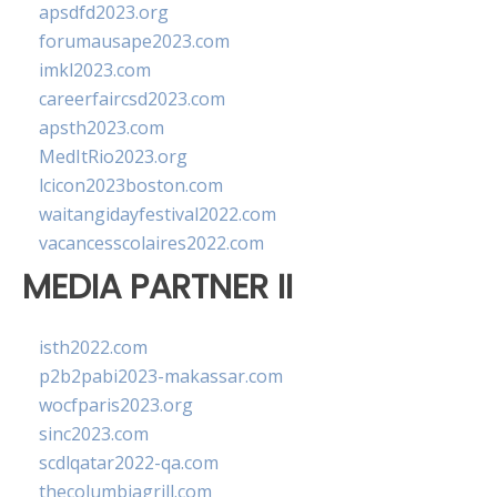
apsdfd2023.org
forumausape2023.com
imkl2023.com
careerfaircsd2023.com
apsth2023.com
MedItRio2023.org
lcicon2023boston.com
waitangidayfestival2022.com
vacancesscolaires2022.com
MEDIA PARTNER II
isth2022.com
p2b2pabi2023-makassar.com
wocfparis2023.org
sinc2023.com
scdlqatar2022-qa.com
thecolumbiagrill.com