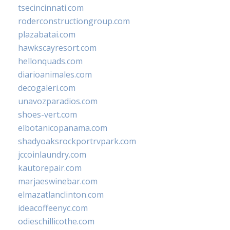
tsecincinnati.com
roderconstructiongroup.com
plazabatai.com
hawkscayresort.com
hellonquads.com
diarioanimales.com
decogaleri.com
unavozparadios.com
shoes-vert.com
elbotanicopanama.com
shadyoaksrockportrvpark.com
jccoinlaundry.com
kautorepair.com
marjaeswinebar.com
elmazatlanclinton.com
ideacoffeenyc.com
odieschillicothe.com