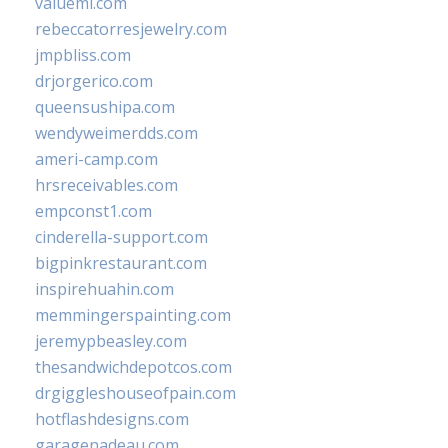
valueml.com
rebeccatorresjewelry.com
jmpbliss.com
drjorgerico.com
queensushipa.com
wendyweimerdds.com
ameri-camp.com
hrsreceivables.com
empconst1.com
cinderella-support.com
bigpinkrestaurant.com
inspirehuahin.com
memmingerspainting.com
jeremypbeasley.com
thesandwichdepotcos.com
drgiggleshouseofpain.com
hotflashdesigns.com
garagenadeau.com