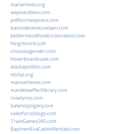
marianlives.org
waywardtees.com
pidfloorsexpress.com
bancodevenezuelaen.com
bettermoodfoodcorporation.com
hingstonnt.com
chooseagender.com
hoverboardssale.com
alaskapolitics.com
stsmp.org
manoelneves.com
mandelaeffectlibrary.com
roselynns.com
balanceyoganj.com
salesforceblogs.com
TrainGames365.com
BaytownEvaCationRentals.com