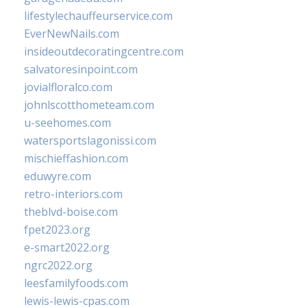
lifestylechauffeurservice.com
EverNewNails.com
insideoutdecoratingcentre.com
salvatoresinpoint.com
jovialfloralco.com
johnlscotthometeam.com
u-seehomes.com
watersportslagonissi.com
mischieffashion.com
eduwyre.com
retro-interiors.com
theblvd-boise.com
fpet2023.org
e-smart2022.org
ngrc2022.org
leesfamilyfoods.com
lewis-lewis-cpas.com