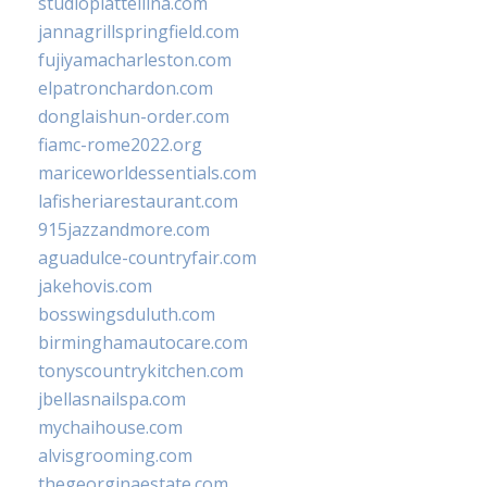
studiopiattellina.com
jannagrillspringfield.com
fujiyamacharleston.com
elpatronchardon.com
donglaishun-order.com
fiamc-rome2022.org
mariceworldessentials.com
lafisheriarestaurant.com
915jazzandmore.com
aguadulce-countryfair.com
jakehovis.com
bosswingsduluth.com
birminghamautocare.com
tonyscountrykitchen.com
jbellasnailspa.com
mychaihouse.com
alvisgrooming.com
thegeorginaestate.com