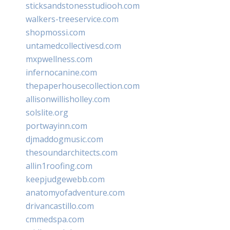
sticksandstonesstudiooh.com
walkers-treeservice.com
shopmossi.com
untamedcollectivesd.com
mxpwellness.com
infernocanine.com
thepaperhousecollection.com
allisonwillisholley.com
solslite.org
portwayinn.com
djmaddogmusic.com
thesoundarchitects.com
allin1roofing.com
keepjudgewebb.com
anatomyofadventure.com
drivancastillo.com
cmmedspa.com