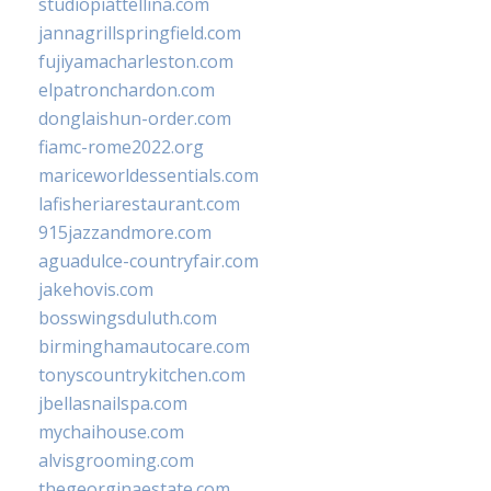
studiopiattellina.com
jannagrillspringfield.com
fujiyamacharleston.com
elpatronchardon.com
donglaishun-order.com
fiamc-rome2022.org
mariceworldessentials.com
lafisheriarestaurant.com
915jazzandmore.com
aguadulce-countryfair.com
jakehovis.com
bosswingsduluth.com
birminghamautocare.com
tonyscountrykitchen.com
jbellasnailspa.com
mychaihouse.com
alvisgrooming.com
thegeorginaestate.com