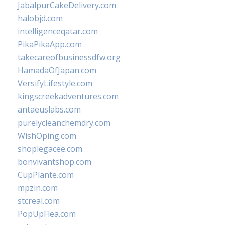
JabalpurCakeDelivery.com
halobjd.com
intelligenceqatar.com
PikaPikaApp.com
takecareofbusinessdfw.org
HamadaOfJapan.com
VersifyLifestyle.com
kingscreekadventures.com
antaeuslabs.com
purelycleanchemdry.com
WishOping.com
shoplegacee.com
bonvivantshop.com
CupPlante.com
mpzin.com
stcreal.com
PopUpFlea.com