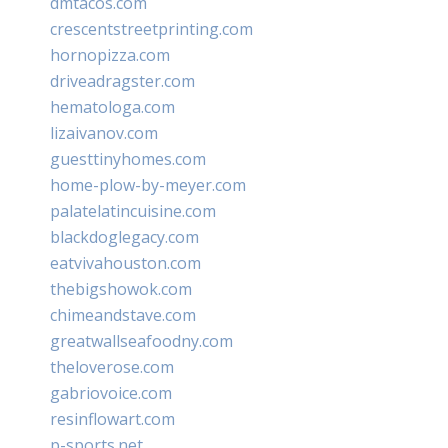
dmtacos.com
crescentstreetprinting.com
hornopizza.com
driveadragster.com
hematologa.com
lizaivanov.com
guesttinyhomes.com
home-plow-by-meyer.com
palatelatincuisine.com
blackdoglegacy.com
eatvivahouston.com
thebigshowok.com
chimeandstave.com
greatwallseafoodny.com
theloverose.com
gabriovoice.com
resinflowart.com
p-sports.net