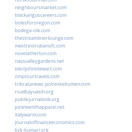
neighboursmarket.com
blackanguscareers.com
bolesfororegon.com
bodega-ole.com
thestreamlinerlounge.com
mestrinorubanofc.com
novelatherton.com
nassvalleygardens.net
electjohnstewart.com
omptourtravels.com
tribratanews-polreskebumen.com
rsudbayuasih.org
publikjurnalistik.org
juneteenthapparel.net
italywarm.com
journaloffinanceeconomics.com
kvk-kumari.org