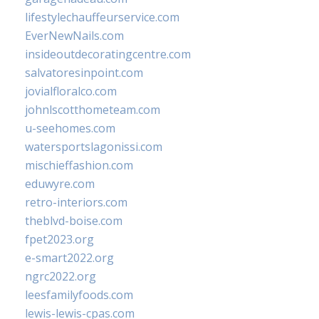
lifestylechauffeurservice.com
EverNewNails.com
insideoutdecoratingcentre.com
salvatoresinpoint.com
jovialfloralco.com
johnlscotthometeam.com
u-seehomes.com
watersportslagonissi.com
mischieffashion.com
eduwyre.com
retro-interiors.com
theblvd-boise.com
fpet2023.org
e-smart2022.org
ngrc2022.org
leesfamilyfoods.com
lewis-lewis-cpas.com