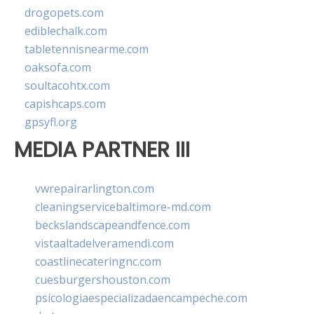
drogopets.com
ediblechalk.com
tabletennisnearme.com
oaksofa.com
soultacohtx.com
capishcaps.com
gpsyfl.org
MEDIA PARTNER III
vwrepairarlington.com
cleaningservicebaltimore-md.com
beckslandscapeandfence.com
vistaaltadelveramendi.com
coastlinecateringnc.com
cuesburgershouston.com
psicologiaespecializadaencampeche.com