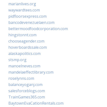
marianlives.org
waywardtees.com
pidfloorsexpress.com
bancodevenezuelaen.com
bettermoodfoodcorporation.com
hingstonnt.com
chooseagender.com
hoverboardssale.com
alaskapolitics.com
stsmp.org
manoelneves.com
mandelaeffectlibrary.com
roselynns.com
balanceyoganj.com
salesforceblogs.com
TrainGames365.com
BaytownEvaCationRentals.com