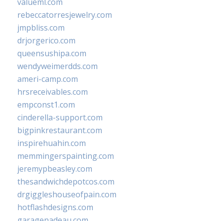
valueml.com
rebeccatorresjewelry.com
jmpbliss.com
drjorgerico.com
queensushipa.com
wendyweimerdds.com
ameri-camp.com
hrsreceivables.com
empconst1.com
cinderella-support.com
bigpinkrestaurant.com
inspirehuahin.com
memmingerspainting.com
jeremypbeasley.com
thesandwichdepotcos.com
drgiggleshouseofpain.com
hotflashdesigns.com
garagenadeau.com