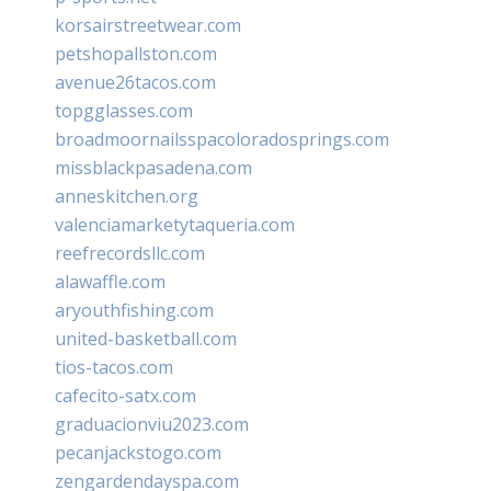
korsairstreetwear.com
petshopallston.com
avenue26tacos.com
topgglasses.com
broadmoornailsspacoloradosprings.com
missblackpasadena.com
anneskitchen.org
valenciamarketytaqueria.com
reefrecordsllc.com
alawaffle.com
aryouthfishing.com
united-basketball.com
tios-tacos.com
cafecito-satx.com
graduacionviu2023.com
pecanjackstogo.com
zengardendayspa.com