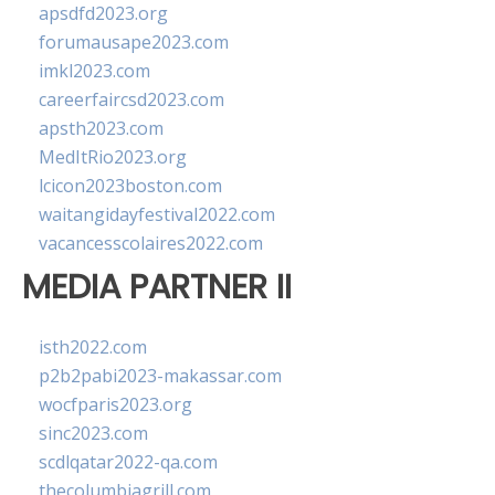
apsdfd2023.org
forumausape2023.com
imkl2023.com
careerfaircsd2023.com
apsth2023.com
MedItRio2023.org
lcicon2023boston.com
waitangidayfestival2022.com
vacancesscolaires2022.com
MEDIA PARTNER II
isth2022.com
p2b2pabi2023-makassar.com
wocfparis2023.org
sinc2023.com
scdlqatar2022-qa.com
thecolumbiagrill.com