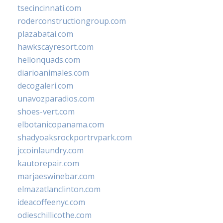
tsecincinnati.com
roderconstructiongroup.com
plazabatai.com
hawkscayresort.com
hellonquads.com
diarioanimales.com
decogaleri.com
unavozparadios.com
shoes-vert.com
elbotanicopanama.com
shadyoaksrockportrvpark.com
jccoinlaundry.com
kautorepair.com
marjaeswinebar.com
elmazatlanclinton.com
ideacoffeenyc.com
odieschillicothe.com