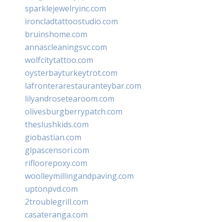
sparklejewelryinc.com
ironcladtattoostudio.com
bruinshome.com
annascleaningsvc.com
wolfcitytattoo.com
oysterbayturkeytrot.com
lafronterarestauranteybar.com
lilyandrosetearoom.com
olivesburgberrypatch.com
theslushkids.com
giobastian.com
glpascensori.com
rifloorepoxy.com
woolleymillingandpaving.com
uptonpvd.com
2troublegrill.com
casateranga.com