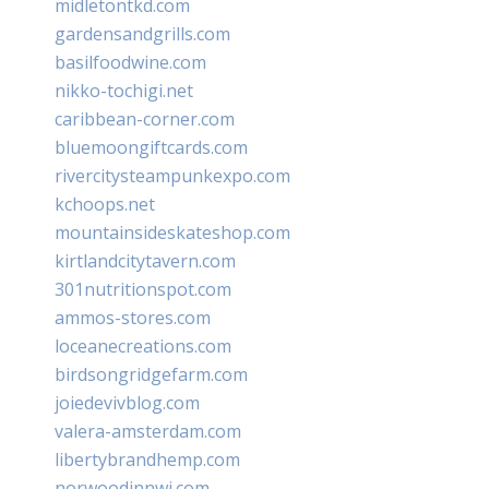
midletontkd.com
gardensandgrills.com
basilfoodwine.com
nikko-tochigi.net
caribbean-corner.com
bluemoongiftcards.com
rivercitysteampunkexpo.com
kchoops.net
mountainsideskateshop.com
kirtlandcitytavern.com
301nutritionspot.com
ammos-stores.com
loceanecreations.com
birdsongridgefarm.com
joiedevivblog.com
valera-amsterdam.com
libertybrandhemp.com
norwoodinnwi.com