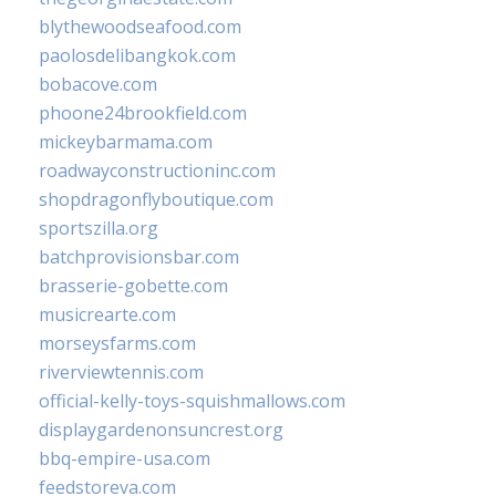
blythewoodseafood.com
paolosdelibangkok.com
bobacove.com
phoone24brookfield.com
mickeybarmama.com
roadwayconstructioninc.com
shopdragonflyboutique.com
sportszilla.org
batchprovisionsbar.com
brasserie-gobette.com
musicrearte.com
morseysfarms.com
riverviewtennis.com
official-kelly-toys-squishmallows.com
displaygardenonsuncrest.org
bbq-empire-usa.com
feedstoreva.com