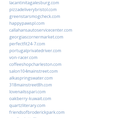
lacantinitagalesburg.com
pizzadeliverybristol.com
greenstarsmogcheck.com
happypawspl.com
callahansautoservicecenter.com
georgiascornermarket.com
perfectfit24-7.com
portugalprivatedriver.com
von-racer.com
coffeeshopcharleston.com
salon104mainstreet.com
alkaspringswater.com
318mainstreet8h.com
lovenailsspari.com
oakberry-kuwait.com
quartzliterary.com
friendsofbroderickpark.com