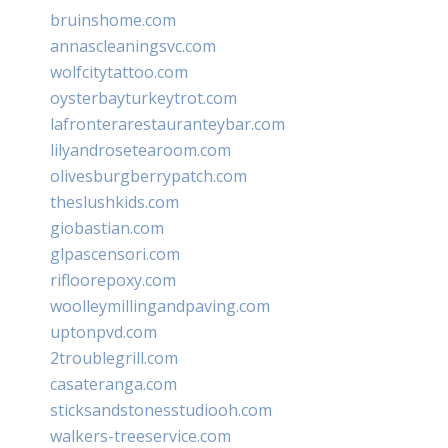
bruinshome.com
annascleaningsvc.com
wolfcitytattoo.com
oysterbayturkeytrot.com
lafronterarestauranteybar.com
lilyandrosetearoom.com
olivesburgberrypatch.com
theslushkids.com
giobastian.com
glpascensori.com
rifloorepoxy.com
woolleymillingandpaving.com
uptonpvd.com
2troublegrill.com
casateranga.com
sticksandstonesstudiooh.com
walkers-treeservice.com