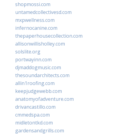
shopmossi.com
untamedcollectivesd.com
mxpwellness.com
infernocanine.com
thepaperhousecollection.com
allisonwillisholley.com
solslite.org
portwayinn.com
djmaddogmusic.com
thesoundarchitects.com
allin1roofing.com
keepjudgewebb.com
anatomyofadventure.com
drivancastillo.com
cmmedspa.com
midletontkd.com
gardensandgrills.com