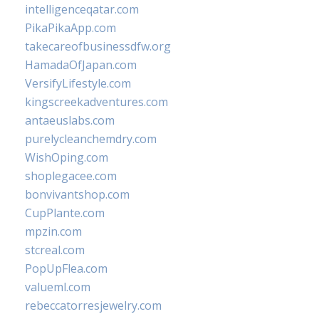
intelligenceqatar.com
PikaPikaApp.com
takecareofbusinessdfw.org
HamadaOfJapan.com
VersifyLifestyle.com
kingscreekadventures.com
antaeuslabs.com
purelycleanchemdry.com
WishOping.com
shoplegacee.com
bonvivantshop.com
CupPlante.com
mpzin.com
stcreal.com
PopUpFlea.com
valueml.com
rebeccatorresjewelry.com