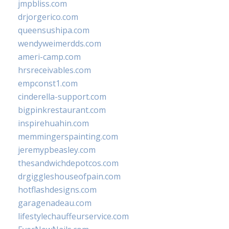
jmpbliss.com
drjorgerico.com
queensushipa.com
wendyweimerdds.com
ameri-camp.com
hrsreceivables.com
empconst1.com
cinderella-support.com
bigpinkrestaurant.com
inspirehuahin.com
memmingerspainting.com
jeremypbeasley.com
thesandwichdepotcos.com
drgiggleshouseofpain.com
hotflashdesigns.com
garagenadeau.com
lifestylechauffeurservice.com