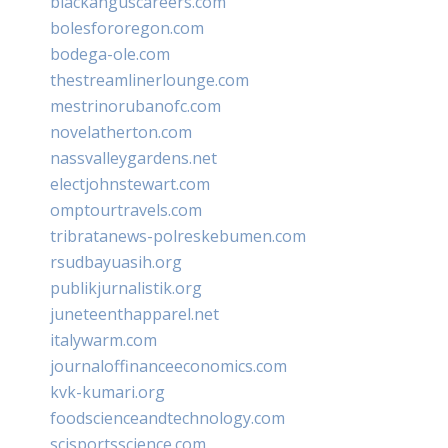
blackanguscareers.com
bolesfororegon.com
bodega-ole.com
thestreamlinerlounge.com
mestrinorubanofc.com
novelatherton.com
nassvalleygardens.net
electjohnstewart.com
omptourtravels.com
tribratanews-polreskebumen.com
rsudbayuasih.org
publikjurnalistik.org
juneteenthapparel.net
italywarm.com
journaloffinanceeconomics.com
kvk-kumari.org
foodscienceandtechnology.com
scisportsscience.com