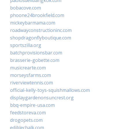
paolosdelibangkok.com
bobacove.com
phoone24brookfield.com
mickeybarmama.com
roadwayconstructioninc.com
shopdragonflyboutique.com
sportszilla.org
batchprovisionsbar.com
brasserie-gobette.com
musicrearte.com
morseysfarms.com
riverviewtennis.com
official-kelly-toys-squishmallows.com
displaygardenonsuncrest.org
bbq-empire-usa.com
feedstoreva.com
drogopets.com
ediblechalk.com