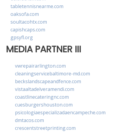
tabletennisnearme.com
oaksofa.com
soultacohtx.com
capishcaps.com
gpsyfl.org
MEDIA PARTNER III
vwrepairarlington.com
cleaningservicebaltimore-md.com
beckslandscapeandfence.com
vistaaltadelveramendi.com
coastlinecateringnc.com
cuesburgershouston.com
psicologiaespecializadaencampeche.com
dmtacos.com
crescentstreetprinting.com