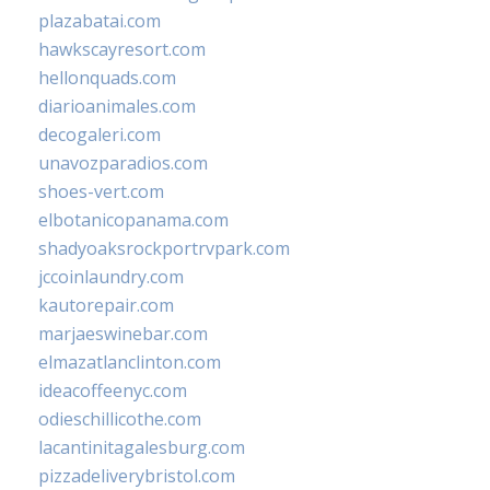
plazabatai.com
hawkscayresort.com
hellonquads.com
diarioanimales.com
decogaleri.com
unavozparadios.com
shoes-vert.com
elbotanicopanama.com
shadyoaksrockportrvpark.com
jccoinlaundry.com
kautorepair.com
marjaeswinebar.com
elmazatlanclinton.com
ideacoffeenyc.com
odieschillicothe.com
lacantinitagalesburg.com
pizzadeliverybristol.com