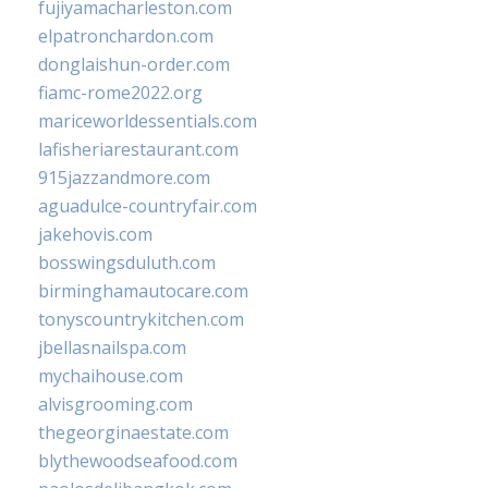
fujiyamacharleston.com
elpatronchardon.com
donglaishun-order.com
fiamc-rome2022.org
mariceworldessentials.com
lafisheriarestaurant.com
915jazzandmore.com
aguadulce-countryfair.com
jakehovis.com
bosswingsduluth.com
birminghamautocare.com
tonyscountrykitchen.com
jbellasnailspa.com
mychaihouse.com
alvisgrooming.com
thegeorginaestate.com
blythewoodseafood.com