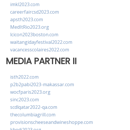
imkl2023.com
careerfaircsd2023.com
apsth2023.com
MedItRio2023.org
lcicon2023boston.com
waitangidayfestival2022.com
vacancesscolaires2022.com
MEDIA PARTNER II
isth2022.com
p2b2pabi2023-makassar.com
wocfparis2023.org
sinc2023.com
scdlqatar2022-qa.com
thecolumbiagrill.com
provisionscheeseandwineshoppe.com
khedi2023.org