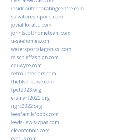
EverNewNails.com
insideoutdecoratingcentre.com
salvatoresinpoint.com
jovialfloralco.com
johnlscotthometeam.com
u-seehomes.com
watersportslagonissi.com
mischieffashion.com
eduwyre.com
retro-interiors.com
theblvd-boise.com
fpet2023.org
e-smart2022.org
ngrc2022.org
leesfamilyfoods.com
lewis-lewis-cpas.com
eleontennis.com
cyetus.com