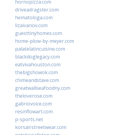
hornopizza.com
driveadragster.com
hematologa.com
lizaivanov.com
guesttinyhomes.com
home-plow-by-meyer.com
palatelatincuisine.com
blackdoglegacy.com
eatvivahouston.com
thebigshowok.com
chimeandstave.com
greatwallseafoodny.com
theloverose.com
gabriovoice.com
resinflowart.com
p-sports.net
korsairstreetwear.com
petshopallston.com