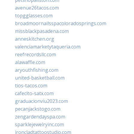
avenue26tacos.com
topgglasses.com
broadmoornailsspacoloradosprings.com
missblackpasadena.com
anneskitchen.org
valenciamarketytaqueria.com
reefrecordsllc.com
alawaffle.com
aryouthfishing.com
united-basketball.com
tios-tacos.com
cafecito-satx.com
graduacionviu2023.com
pecanjackstogo.com
zengardendayspa.com
sparklejewelryinc.com
ironcladtattoostudio.com