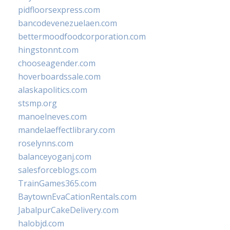
pidfloorsexpress.com
bancodevenezuelaen.com
bettermoodfoodcorporation.com
hingstonnt.com
chooseagender.com
hoverboardssale.com
alaskapolitics.com
stsmp.org
manoelneves.com
mandelaeffectlibrary.com
roselynns.com
balanceyoganj.com
salesforceblogs.com
TrainGames365.com
BaytownEvaCationRentals.com
JabalpurCakeDelivery.com
halobjd.com