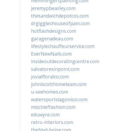
memmingerspainting.com
jeremypbeasley.com
thesandwichdepotcos.com
drgiggleshouseofpain.com
hotflashdesigns.com
garagenadeau.com
lifestylechauffeurservice.com
EverNewNails.com
insideoutdecoratingcentre.com
salvatoresinpoint.com
jovialfloralco.com
johnlscotthometeam.com
u-seehomes.com
watersportslagonissi.com
mischieffashion.com
eduwyre.com
retro-interiors.com
theblvd-boise.com