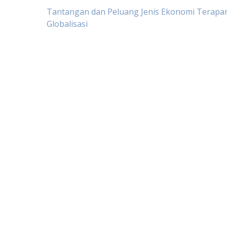
Post
Tantangan dan Peluang Jenis Ekonomi Terapan
Globalisasi
navigation