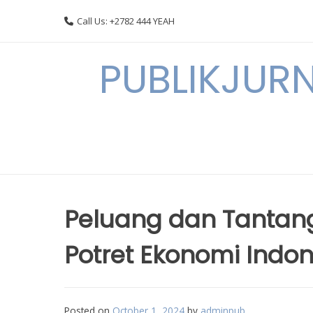
Skip
Call Us: +2782 444 YEAH
to
content
PUBLIKJURN
Peluang dan Tantangan
Potret Ekonomi Indon
Posted on
October 1, 2024
by
adminpub