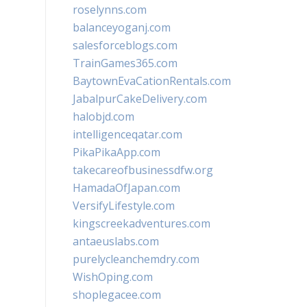
roselynns.com
balanceyoganj.com
salesforceblogs.com
TrainGames365.com
BaytownEvaCationRentals.com
JabalpurCakeDelivery.com
halobjd.com
intelligenceqatar.com
PikaPikaApp.com
takecareofbusinessdfw.org
HamadaOfJapan.com
VersifyLifestyle.com
kingscreekadventures.com
antaeuslabs.com
purelycleanchemdry.com
WishOping.com
shoplegacee.com