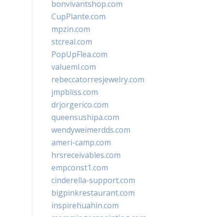
bonvivantshop.com
CupPlante.com
mpzin.com
stcreal.com
PopUpFlea.com
valueml.com
rebeccatorresjewelry.com
jmpbliss.com
drjorgerico.com
queensushipa.com
wendyweimerdds.com
ameri-camp.com
hrsreceivables.com
empconst1.com
cinderella-support.com
bigpinkrestaurant.com
inspirehuahin.com