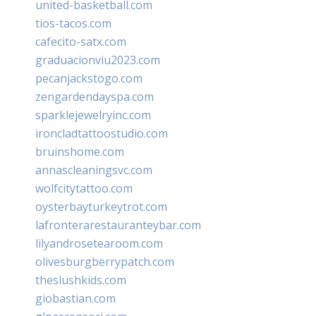
united-basketball.com
tios-tacos.com
cafecito-satx.com
graduacionviu2023.com
pecanjackstogo.com
zengardendayspa.com
sparklejewelryinc.com
ironcladtattoostudio.com
bruinshome.com
annascleaningsvc.com
wolfcitytattoo.com
oysterbayturkeytrot.com
lafronterarestauranteybar.com
lilyandrosetearoom.com
olivesburgberrypatch.com
theslushkids.com
giobastian.com