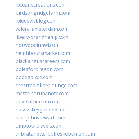
loceanecreations.com
birdsongridgefarm.com
joiedevivblog.com
valera-amsterdam.com
libertybrandhemp.com
norwoodinnwi.com
neighboursmarket.com
blackanguscareers.com
bolesfororegon.com
bodega-ole.com
thestreamlinerlounge.com
mestrinorubanofc.com
novelatherton.com
nassvalleygardens.net
electjohnstewart.com
omptourtravels.com
tribratanews-polreskebumen.com