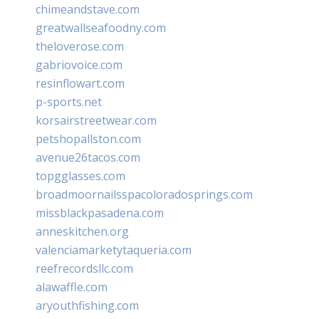
chimeandstave.com
greatwallseafoodny.com
theloverose.com
gabriovoice.com
resinflowart.com
p-sports.net
korsairstreetwear.com
petshopallston.com
avenue26tacos.com
topgglasses.com
broadmoornailsspacoloradosprings.com
missblackpasadena.com
anneskitchen.org
valenciamarketytaqueria.com
reefrecordsllc.com
alawaffle.com
aryouthfishing.com