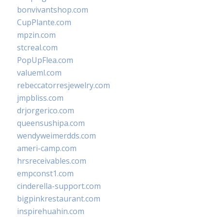
bonvivantshop.com
CupPlante.com
mpzin.com
stcreal.com
PopUpFlea.com
valueml.com
rebeccatorresjewelry.com
jmpbliss.com
drjorgerico.com
queensushipa.com
wendyweimerdds.com
ameri-camp.com
hrsreceivables.com
empconst1.com
cinderella-support.com
bigpinkrestaurant.com
inspirehuahin.com