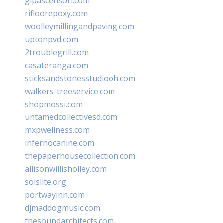
glpascensori.com
rifloorepoxy.com
woolleymillingandpaving.com
uptonpvd.com
2troublegrill.com
casateranga.com
sticksandstonesstudiooh.com
walkers-treeservice.com
shopmossi.com
untamedcollectivesd.com
mxpwellness.com
infernocanine.com
thepaperhousecollection.com
allisonwillisholley.com
solslite.org
portwayinn.com
djmaddogmusic.com
thesoundarchitects.com