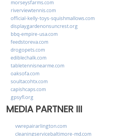
morseysfarms.com
riverviewtennis.com
official-kelly-toys-squishmallows.com
displaygardenonsuncrest.org
bbq-empire-usa.com
feedstoreva.com
drogopets.com
ediblechalk.com
tabletennisnearme.com
oaksofa.com
soultacohtx.com
capishcaps.com
gpsyfl.org
MEDIA PARTNER III
vwrepairarlington.com
cleaningservicebaltimore-md.com