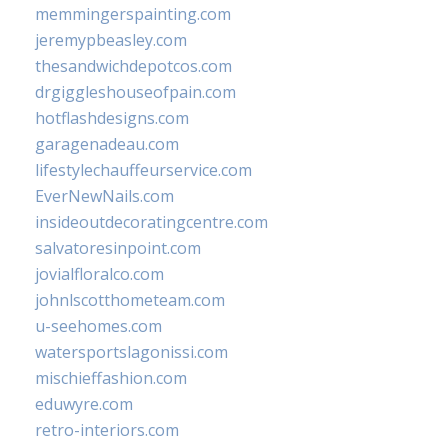
memmingerspainting.com
jeremypbeasley.com
thesandwichdepotcos.com
drgiggleshouseofpain.com
hotflashdesigns.com
garagenadeau.com
lifestylechauffeurservice.com
EverNewNails.com
insideoutdecoratingcentre.com
salvatoresinpoint.com
jovialfloralco.com
johnlscotthometeam.com
u-seehomes.com
watersportslagonissi.com
mischieffashion.com
eduwyre.com
retro-interiors.com