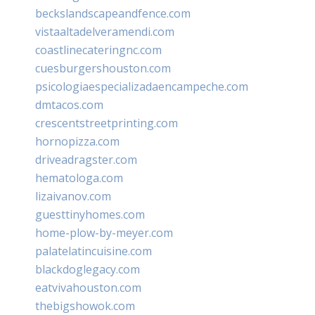
beckslandscapeandfence.com
vistaaltadelveramendi.com
coastlinecateringnc.com
cuesburgershouston.com
psicologiaespecializadaencampeche.com
dmtacos.com
crescentstreetprinting.com
hornopizza.com
driveadragster.com
hematologa.com
lizaivanov.com
guesttinyhomes.com
home-plow-by-meyer.com
palatelatincuisine.com
blackdoglegacy.com
eatvivahouston.com
thebigshowok.com