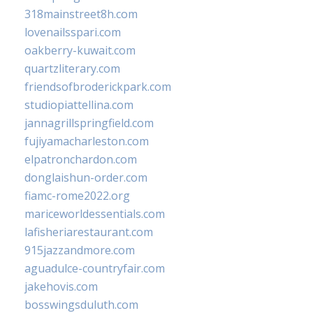
318mainstreet8h.com
lovenailsspari.com
oakberry-kuwait.com
quartzliterary.com
friendsofbroderickpark.com
studiopiattellina.com
jannagrillspringfield.com
fujiyamacharleston.com
elpatronchardon.com
donglaishun-order.com
fiamc-rome2022.org
mariceworldessentials.com
lafisheriarestaurant.com
915jazzandmore.com
aguadulce-countryfair.com
jakehovis.com
bosswingsduluth.com