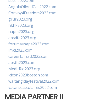
sbcc-2022.com
AngolaOilAndGas2022.com
Convoy4Freedom2022.com
grur2023.org
hkhk2023.org
napm2023.org
apsdfd2023.org
forumausape2023.com
imkl2023.com
careerfaircsd2023.com
apsth2023.com
MedItRio2023.org
lcicon2023boston.com
waitangidayfestival2022.com
vacancesscolaires2022.com
MEDIA PARTNER II