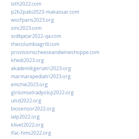
isth2022.com
p2b2pabi2023-makassar.com
wocfparis2023.org
sinc2023.com
scdlqatar2022-qa.com
thecolumbiagrill.com
provisionscheeseandwineshoppe.com
khedi2023.org
akademikgeriatri2023.org
marmarapediatri2023.org
emchie2023.org
girisimselradyoloji2022.org
utcd2022.org
biosensor2022.org
ialp2022.org
klivet2022.org
ifac-hms2022.org