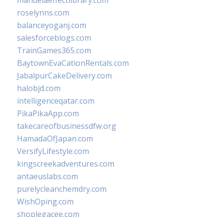
mandelaeffectlibrary.com
roselynns.com
balanceyoganj.com
salesforceblogs.com
TrainGames365.com
BaytownEvaCationRentals.com
JabalpurCakeDelivery.com
halobjd.com
intelligenceqatar.com
PikaPikaApp.com
takecareofbusinessdfw.org
HamadaOfJapan.com
VersifyLifestyle.com
kingscreekadventures.com
antaeuslabs.com
purelycleanchemdry.com
WishOping.com
shoplegacee.com