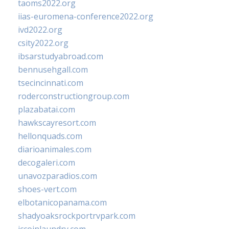
taoms2022.org
iias-euromena-conference2022.org
ivd2022.org
csity2022.org
ibsarstudyabroad.com
bennusehgall.com
tsecincinnati.com
roderconstructiongroup.com
plazabatai.com
hawkscayresort.com
hellonquads.com
diarioanimales.com
decogaleri.com
unavozparadios.com
shoes-vert.com
elbotanicopanama.com
shadyoaksrockportrvpark.com