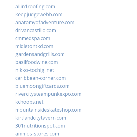
allin1roofing.com
keepjudgewebb.com
anatomyofadventure.com
drivancastillo.com
cmmedspa.com
midletontkd.com
gardensandgrills.com
basilfoodwine.com
nikko-tochigi.net
caribbean-corner.com
bluemoongiftcards.com
rivercitysteampunkexpo.com
kchoops.net
mountainsideskateshop.com
kirtlandcitytavern.com
301nutritionspot.com
ammos-stores.com