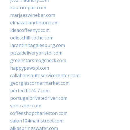
jccoinlaundry.com
kautorepair.com
marjaeswinebar.com
elmazatlanclinton.com
ideacoffeenyc.com
odieschillicothe.com
lacantinitagalesburg.com
pizzadeliverybristol.com
greenstarsmogcheck.com
happypawspl.com
callahansautoservicecenter.com
georgiascornermarket.com
perfectfit24-7.com
portugalprivatedriver.com
von-racer.com
coffeeshopcharleston.com
salon104mainstreet.com
alkaspringswater.com