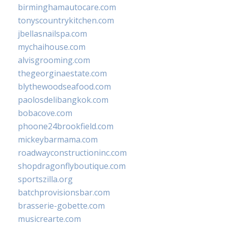
birminghamautocare.com
tonyscountrykitchen.com
jbellasnailspa.com
mychaihouse.com
alvisgrooming.com
thegeorginaestate.com
blythewoodseafood.com
paolosdelibangkok.com
bobacove.com
phoone24brookfield.com
mickeybarmama.com
roadwayconstructioninc.com
shopdragonflyboutique.com
sportszilla.org
batchprovisionsbar.com
brasserie-gobette.com
musicrearte.com