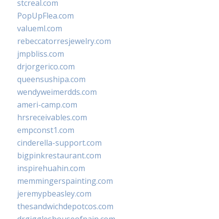
stcreal.com
PopUpFlea.com
valueml.com
rebeccatorresjewelry.com
jmpbliss.com
drjorgerico.com
queensushipa.com
wendyweimerdds.com
ameri-camp.com
hrsreceivables.com
empconst1.com
cinderella-support.com
bigpinkrestaurant.com
inspirehuahin.com
memmingerspainting.com
jeremypbeasley.com
thesandwichdepotcos.com