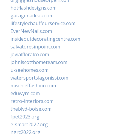
drgiggleshouseofpain.com
hotflashdesigns.com
garagenadeau.com
lifestylechauffeurservice.com
EverNewNails.com
insideoutdecoratingcentre.com
salvatoresinpoint.com
jovialfloralco.com
johnlscotthometeam.com
u-seehomes.com
watersportslagonissi.com
mischieffashion.com
eduwyre.com
retro-interiors.com
theblvd-boise.com
fpet2023.org
e-smart2022.org
ngrc2022.org