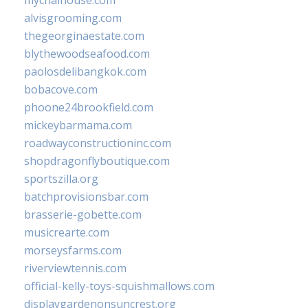
mychaihouse.com
alvisgrooming.com
thegeorginaestate.com
blythewoodseafood.com
paolosdelibangkok.com
bobacove.com
phoone24brookfield.com
mickeybarmama.com
roadwayconstructioninc.com
shopdragonflyboutique.com
sportszilla.org
batchprovisionsbar.com
brasserie-gobette.com
musicrearte.com
morseysfarms.com
riverviewtennis.com
official-kelly-toys-squishmallows.com
displaygardenonsuncrest.org