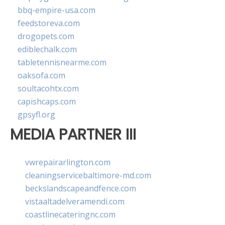
bbq-empire-usa.com
feedstoreva.com
drogopets.com
ediblechalk.com
tabletennisnearme.com
oaksofa.com
soultacohtx.com
capishcaps.com
gpsyfl.org
MEDIA PARTNER III
vwrepairarlington.com
cleaningservicebaltimore-md.com
beckslandscapeandfence.com
vistaaltadelveramendi.com
coastlinecateringnc.com