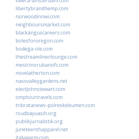
valera-amsterdam.com
libertybrandhemp.com
norwoodinnwi.com
neighboursmarket.com
blackanguscareers.com
bolesfororegon.com
bodega-ole.com
thestreamlinerlounge.com
mestrinorubanofc.com
novelatherton.com
nassvalleygardens.net
electjohnstewart.com
omptourtravels.com
tribratanews-polreskebumen.com
rsudbayuasih.org
publikjurnalistik.org
juneteenthapparel.net
italywarm.com