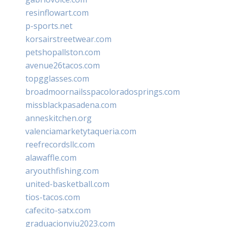
resinflowart.com
p-sports.net
korsairstreetwear.com
petshopallston.com
avenue26tacos.com
topgglasses.com
broadmoornailsspacoloradosprings.com
missblackpasadena.com
anneskitchen.org
valenciamarketytaqueria.com
reefrecordsllc.com
alawaffle.com
aryouthfishing.com
united-basketball.com
tios-tacos.com
cafecito-satx.com
graduacionviu2023.com