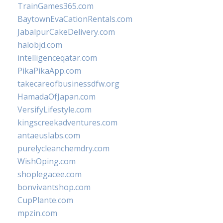
TrainGames365.com
BaytownEvaCationRentals.com
JabalpurCakeDelivery.com
halobjd.com
intelligenceqatar.com
PikaPikaApp.com
takecareofbusinessdfw.org
HamadaOfJapan.com
VersifyLifestyle.com
kingscreekadventures.com
antaeuslabs.com
purelycleanchemdry.com
WishOping.com
shoplegacee.com
bonvivantshop.com
CupPlante.com
mpzin.com