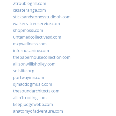
2troublegrill.com
casateranga.com
sticksandstonesstudiooh.com
walkers-treeservice.com
shopmossi.com
untamedcollectivesd.com
mxpwellness.com
infernocanine.com
thepaperhousecollection.com
allisonwillisholley.com
solslite.org
portwayinn.com
djmaddogmusic.com
thesoundarchitects.com
allin1roofing.com
keepjudgewebb.com
anatomyofadventure.com