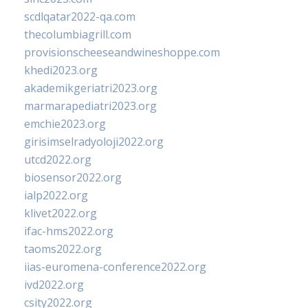
scdlqatar2022-qa.com
thecolumbiagrill.com
provisionscheeseandwineshoppe.com
khedi2023.org
akademikgeriatri2023.org
marmarapediatri2023.org
emchie2023.org
girisimselradyoloji2022.org
utcd2022.org
biosensor2022.org
ialp2022.org
klivet2022.org
ifac-hms2022.org
taoms2022.org
iias-euromena-conference2022.org
ivd2022.org
csity2022.org