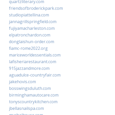
quartzliterary.com
friendsofbroderickpark.com
studiopiattellina.com
jannagrillspringfield.com
fujiyamacharleston.com
elpatronchardon.com
donglaishun-order.com
fiamc-rome2022.org
mariceworldessentials.com
lafisheriarestaurant.com
915jazzandmore.com
aguadulce-countryfair.com
jakehovis.com
bosswingsduluth.com
birminghamautocare.com
tonyscountrykitchen.com
jbellasnailspa.com