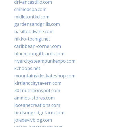
drivancastillo.com
cmmedspa.com
midletontkd.com
gardensandgrills.com
basilfoodwine.com
nikko-tochigi.net
caribbean-corner.com
bluemoongiftcards.com
rivercitysteampunkexpo.com
kchoops.net
mountainsideskateshop.com
kirtlandcitytavern.com
301nutritionspot.com
ammos-stores.com
loceanecreations.com
birdsongridgefarm.com
joiedevivblog.com