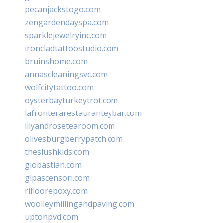
pecanjackstogo.com
zengardendayspa.com
sparklejewelryinc.com
ironcladtattoostudio.com
bruinshome.com
annascleaningsvc.com
wolfcitytattoo.com
oysterbayturkeytrot.com
lafronterarestauranteybar.com
lilyandrosetearoom.com
olivesburgberrypatch.com
theslushkids.com
giobastian.com
glpascensori.com
rifloorepoxy.com
woolleymillingandpaving.com
uptonpvd.com