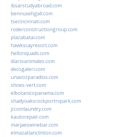
ibsarstudyabroad.com
bennusehgall.com
tsecincinnati.com
roderconstructiongroup.com
plazabatai.com
hawkscayresort.com
hellonquads.com
diarioanimales.com
decogaleri.com
unavozparadios.com
shoes-vert.com
elbotanicopanama.com
shadyoaksrockportrvpark.com
jccoinlaundry.com
kautorepair.com
marjaeswinebar.com
elmazatlanclinton.com