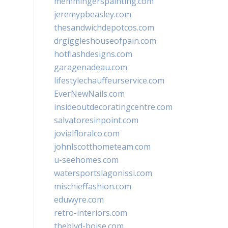
memmingerspainting.com
jeremypbeasley.com
thesandwichdepotcos.com
drgiggleshouseofpain.com
hotflashdesigns.com
garagenadeau.com
lifestylechauffeurservice.com
EverNewNails.com
insideoutdecoratingcentre.com
salvatoresinpoint.com
jovialfloralco.com
johnlscotthometeam.com
u-seehomes.com
watersportslagonissi.com
mischieffashion.com
eduwyre.com
retro-interiors.com
theblvd-boise.com