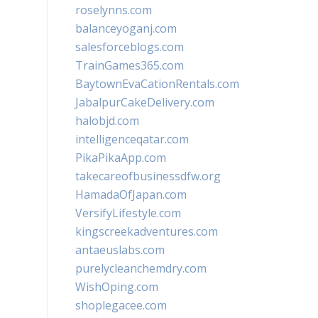
roselynns.com
balanceyoganj.com
salesforceblogs.com
TrainGames365.com
BaytownEvaCationRentals.com
JabalpurCakeDelivery.com
halobjd.com
intelligenceqatar.com
PikaPikaApp.com
takecareofbusinessdfw.org
HamadaOfJapan.com
VersifyLifestyle.com
kingscreekadventures.com
antaeuslabs.com
purelycleanchemdry.com
WishOping.com
shoplegacee.com