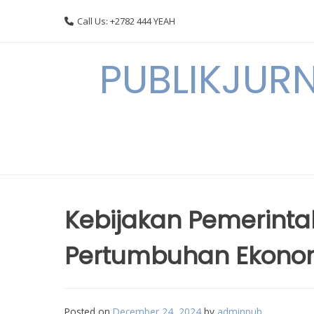
Skip
Call Us: +2782 444 YEAH
to
content
PUBLIKJURN
Kebijakan Pemerint
Pertumbuhan Ekonom
Posted on
December 24, 2024
by
adminpub