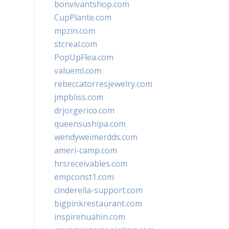
bonvivantshop.com
CupPlante.com
mpzin.com
stcreal.com
PopUpFlea.com
valueml.com
rebeccatorresjewelry.com
jmpbliss.com
drjorgerico.com
queensushipa.com
wendyweimerdds.com
ameri-camp.com
hrsreceivables.com
empconst1.com
cinderella-support.com
bigpinkrestaurant.com
inspirehuahin.com