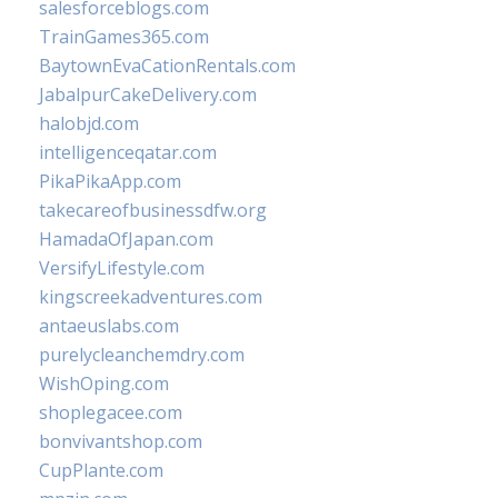
salesforceblogs.com
TrainGames365.com
BaytownEvaCationRentals.com
JabalpurCakeDelivery.com
halobjd.com
intelligenceqatar.com
PikaPikaApp.com
takecareofbusinessdfw.org
HamadaOfJapan.com
VersifyLifestyle.com
kingscreekadventures.com
antaeuslabs.com
purelycleanchemdry.com
WishOping.com
shoplegacee.com
bonvivantshop.com
CupPlante.com