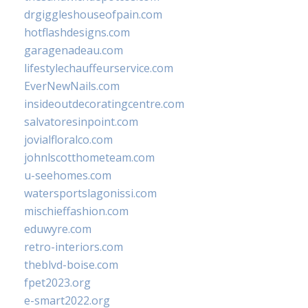
drgiggleshouseofpain.com
hotflashdesigns.com
garagenadeau.com
lifestylechauffeurservice.com
EverNewNails.com
insideoutdecoratingcentre.com
salvatoresinpoint.com
jovialfloralco.com
johnlscotthometeam.com
u-seehomes.com
watersportslagonissi.com
mischieffashion.com
eduwyre.com
retro-interiors.com
theblvd-boise.com
fpet2023.org
e-smart2022.org