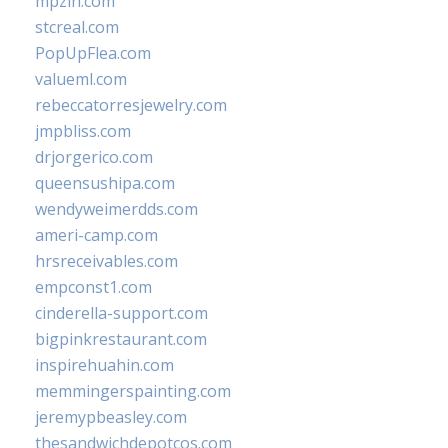
mpzin.com
stcreal.com
PopUpFlea.com
valueml.com
rebeccatorresjewelry.com
jmpbliss.com
drjorgerico.com
queensushipa.com
wendyweimerdds.com
ameri-camp.com
hrsreceivables.com
empconst1.com
cinderella-support.com
bigpinkrestaurant.com
inspirehuahin.com
memmingerspainting.com
jeremypbeasley.com
thesandwichdepotcos.com