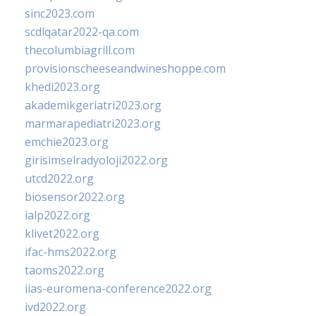
sinc2023.com
scdlqatar2022-qa.com
thecolumbiagrill.com
provisionscheeseandwineshoppe.com
khedi2023.org
akademikgeriatri2023.org
marmarapediatri2023.org
emchie2023.org
girisimselradyoloji2022.org
utcd2022.org
biosensor2022.org
ialp2022.org
klivet2022.org
ifac-hms2022.org
taoms2022.org
iias-euromena-conference2022.org
ivd2022.org