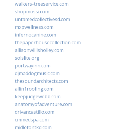
walkers-treeservice.com
shopmossi.com
untamedcollectivesd.com
mxpwellness.com
infernocanine.com
thepaperhousecollection.com
allisonwillisholley.com
solslite.org
portwayinn.com
djmaddogmusic.com
thesoundarchitects.com
allin1roofing.com
keepjudgewebb.com
anatomyofadventure.com
drivancastillo.com
cmmedspa.com
midletontkd.com