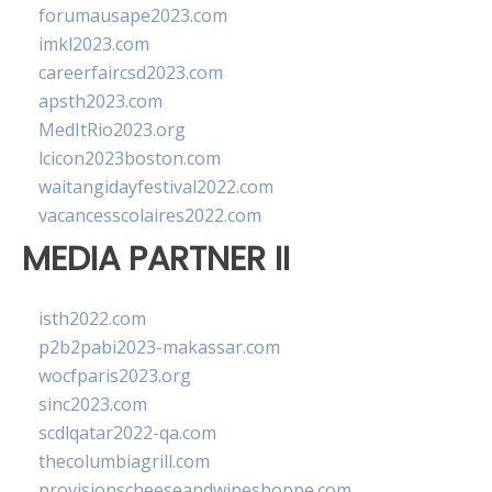
forumausape2023.com
imkl2023.com
careerfaircsd2023.com
apsth2023.com
MedItRio2023.org
lcicon2023boston.com
waitangidayfestival2022.com
vacancesscolaires2022.com
MEDIA PARTNER II
isth2022.com
p2b2pabi2023-makassar.com
wocfparis2023.org
sinc2023.com
scdlqatar2022-qa.com
thecolumbiagrill.com
provisionscheeseandwineshoppe.com