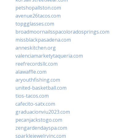
petshopallston.com
avenue26tacos.com
topgglasses.com
broadmoornailsspacoloradosprings.com
missblackpasadena.com
anneskitchen.org
valenciamarketytaqueria.com
reefrecordsllc.com
alawaffle.com
aryouthfishing.com
united-basketball.com
tios-tacos.com
cafecito-satx.com
graduacionviu2023.com
pecanjackstogo.com
zengardendayspa.com
sparklejewelryinc.com