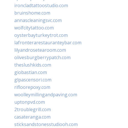
ironcladtattoostudio.com
bruinshome.com
annascleaningsvc.com
wolfcitytattoo.com
oysterbayturkeytrot.com
lafronterarestauranteybar.com
lilyandrosetearoom.com
olivesburgberrypatch.com
theslushkids.com
giobastian.com
glpascensori.com
rifloorepoxy.com
woolleymillingandpaving.com
uptonpvd.com
2troublegrill.com
casateranga.com
sticksandstonesstudiooh.com