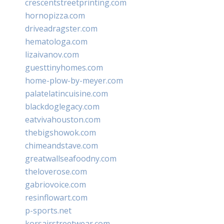
crescentstreetprinting.com
hornopizza.com
driveadragster.com
hematologa.com
lizaivanov.com
guesttinyhomes.com
home-plow-by-meyer.com
palatelatincuisine.com
blackdoglegacy.com
eatvivahouston.com
thebigshowok.com
chimeandstave.com
greatwallseafoodny.com
theloverose.com
gabriovoice.com
resinflowart.com
p-sports.net
korsairstreetwear.com