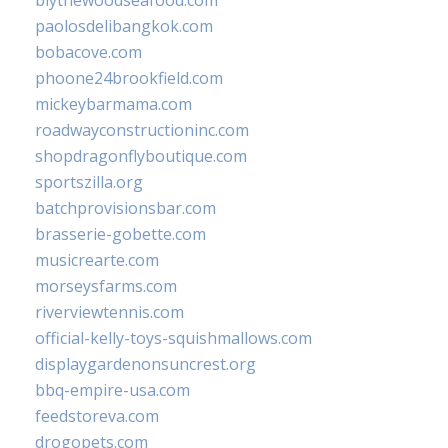
blythewoodseafood.com
paolosdelibangkok.com
bobacove.com
phoone24brookfield.com
mickeybarmama.com
roadwayconstructioninc.com
shopdragonflyboutique.com
sportszilla.org
batchprovisionsbar.com
brasserie-gobette.com
musicrearte.com
morseysfarms.com
riverviewtennis.com
official-kelly-toys-squishmallows.com
displaygardenonsuncrest.org
bbq-empire-usa.com
feedstoreva.com
drogopets.com