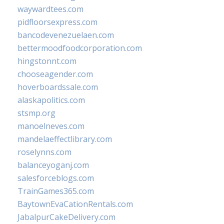
waywardtees.com
pidfloorsexpress.com
bancodevenezuelaen.com
bettermoodfoodcorporation.com
hingstonnt.com
chooseagender.com
hoverboardssale.com
alaskapolitics.com
stsmp.org
manoelneves.com
mandelaeffectlibrary.com
roselynns.com
balanceyoganj.com
salesforceblogs.com
TrainGames365.com
BaytownEvaCationRentals.com
JabalpurCakeDelivery.com