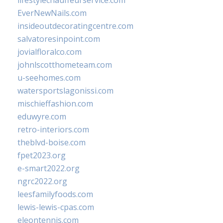
lifestylechauffeurservice.com
EverNewNails.com
insideoutdecoratingcentre.com
salvatoresinpoint.com
jovialfloralco.com
johnlscotthometeam.com
u-seehomes.com
watersportslagonissi.com
mischieffashion.com
eduwyre.com
retro-interiors.com
theblvd-boise.com
fpet2023.org
e-smart2022.org
ngrc2022.org
leesfamilyfoods.com
lewis-lewis-cpas.com
eleontennis.com