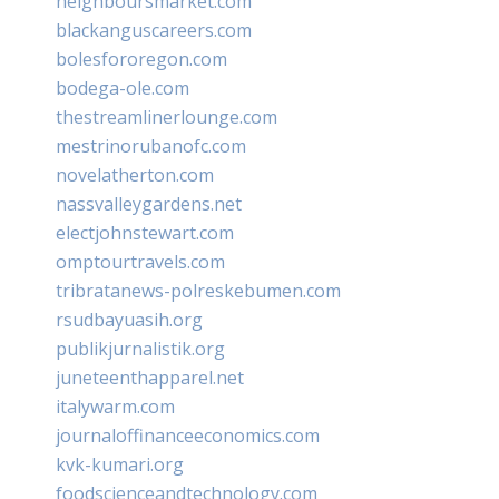
neighboursmarket.com
blackanguscareers.com
bolesfororegon.com
bodega-ole.com
thestreamlinerlounge.com
mestrinorubanofc.com
novelatherton.com
nassvalleygardens.net
electjohnstewart.com
omptourtravels.com
tribratanews-polreskebumen.com
rsudbayuasih.org
publikjurnalistik.org
juneteenthapparel.net
italywarm.com
journaloffinanceeconomics.com
kvk-kumari.org
foodscienceandtechnology.com