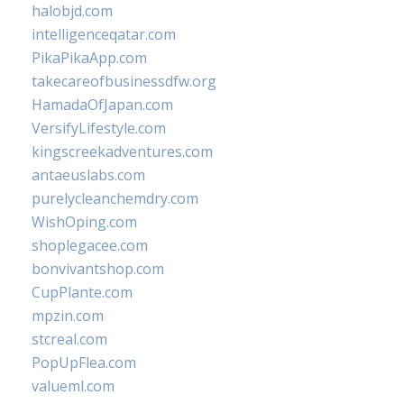
halobjd.com
intelligenceqatar.com
PikaPikaApp.com
takecareofbusinessdfw.org
HamadaOfJapan.com
VersifyLifestyle.com
kingscreekadventures.com
antaeuslabs.com
purelycleanchemdry.com
WishOping.com
shoplegacee.com
bonvivantshop.com
CupPlante.com
mpzin.com
stcreal.com
PopUpFlea.com
valueml.com