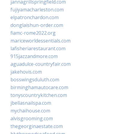
jannagrillspringfield.com
fujiyamacharleston.com
elpatronchardon.com
donglaishun-order.com
fiamc-rome2022.org
mariceworldessentials.com
lafisheriarestaurant.com
915jazzandmore.com
aguadulce-countryfair.com
jakehovis.com
bosswingsduluth.com
birminghamautocare.com
tonyscountrykitchen.com
jbellasnailspa.com
mychaihouse.com
alvisgrooming.com
thegeorginaestate.com