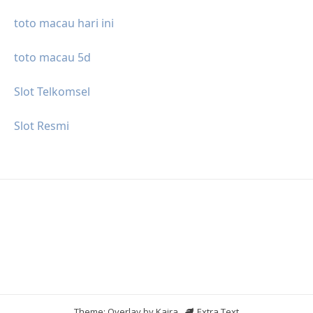
toto macau hari ini
toto macau 5d
Slot Telkomsel
Slot Resmi
Theme: Overlay by
Kaira
.
Extra Text