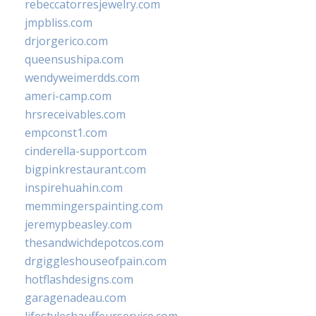
rebeccatorresjewelry.com
jmpbliss.com
drjorgerico.com
queensushipa.com
wendyweimerdds.com
ameri-camp.com
hrsreceivables.com
empconst1.com
cinderella-support.com
bigpinkrestaurant.com
inspirehuahin.com
memmingerspainting.com
jeremypbeasley.com
thesandwichdepotcos.com
drgiggleshouseofpain.com
hotflashdesigns.com
garagenadeau.com