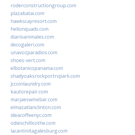
roderconstructiongroup.com
plazabatai.com
hawkscayresort.com
hellonquads.com
diarioanimales.com
decogaleri.com
unavozparadios.com
shoes-vert.com
elbotanicopanama.com
shadyoaksrockportrvpark.com
jccoinlaundry.com
kautorepair.com
marjaeswinebar.com
elmazatlanclinton.com
ideacoffeenyc.com
odieschillicothe.com
lacantinitagalesburg.com