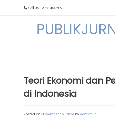
Skip
Call Us: +2782 444 YEAH
to
content
PUBLIKJURN
Teori Ekonomi dan P
di Indonesia
Posted on
November 16, 2024
by
adminpub