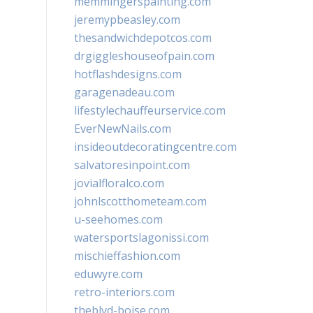
memmingerspainting.com
jeremypbeasley.com
thesandwichdepotcos.com
drgiggleshouseofpain.com
hotflashdesigns.com
garagenadeau.com
lifestylechauffeurservice.com
EverNewNails.com
insideoutdecoratingcentre.com
salvatoresinpoint.com
jovialfloralco.com
johnlscotthometeam.com
u-seehomes.com
watersportslagonissi.com
mischieffashion.com
eduwyre.com
retro-interiors.com
theblvd-boise.com