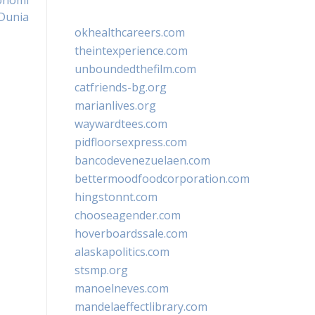
onomi
 Dunia
okhealthcareers.com
theintexperience.com
unboundedthefilm.com
catfriends-bg.org
marianlives.org
waywardtees.com
pidfloorsexpress.com
bancodevenezuelaen.com
bettermoodfoodcorporation.com
hingstonnt.com
chooseagender.com
hoverboardssale.com
alaskapolitics.com
stsmp.org
manoelneves.com
mandelaeffectlibrary.com