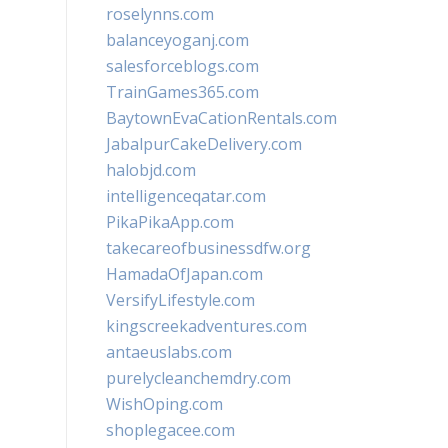
roselynns.com
balanceyoganj.com
salesforceblogs.com
TrainGames365.com
BaytownEvaCationRentals.com
JabalpurCakeDelivery.com
halobjd.com
intelligenceqatar.com
PikaPikaApp.com
takecareofbusinessdfw.org
HamadaOfJapan.com
VersifyLifestyle.com
kingscreekadventures.com
antaeuslabs.com
purelycleanchemdry.com
WishOping.com
shoplegacee.com