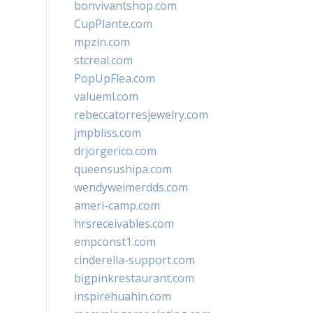
bonvivantshop.com
CupPlante.com
mpzin.com
stcreal.com
PopUpFlea.com
valueml.com
rebeccatorresjewelry.com
jmpbliss.com
drjorgerico.com
queensushipa.com
wendyweimerdds.com
ameri-camp.com
hrsreceivables.com
empconst1.com
cinderella-support.com
bigpinkrestaurant.com
inspirehuahin.com