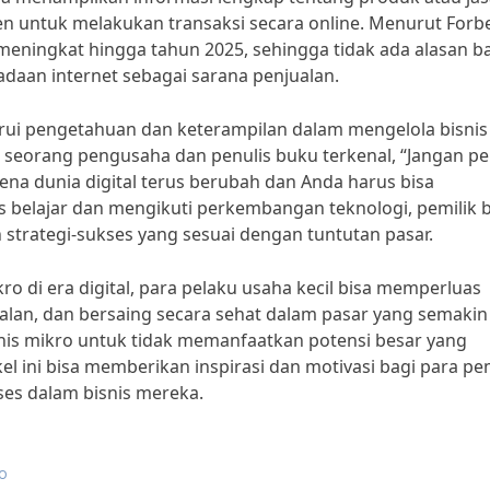
 untuk melakukan transaksi secara online. Menurut Forbe
s meningkat hingga tahun 2025, sehingga tidak ada alasan b
daan internet sebagai sarana penjualan.
arui pengetahuan dan keterampilan dalam mengelola bisnis
k, seorang pengusaha dan penulis buku terkenal, “Jangan p
ena dunia digital terus berubah dan Anda harus bisa
s belajar dan mengikuti perkembangan teknologi, pemilik b
trategi-sukses yang sesuai dengan tuntutan pasar.
o di era digital, para pelaku usaha kecil bisa memperluas
alan, dan bersaing secara sehat dalam pasar yang semakin
isnis mikro untuk tidak memanfaatkan potensi besar yang
kel ini bisa memberikan inspirasi dan motivasi bagi para pem
es dalam bisnis mereka.
ro