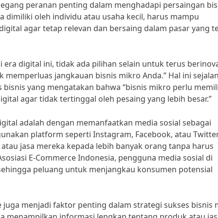
memegang peranan penting dalam menghadapi persaingan bis
a dimiliki oleh individu atau usaha kecil, harus mampu
gital agar tetap relevan dan bersaing dalam pasar yang t
era digital ini, tidak ada pilihan selain untuk terus berinov
 memperluas jangkauan bisnis mikro Anda.” Hal ini sejala
 bisnis yang mengatakan bahwa “bisnis mikro perlu memili
tal agar tidak tertinggal oleh pesaing yang lebih besar.”
a digital adalah dengan memanfaatkan media sosial sebagai
akan platform seperti Instagram, Facebook, atau Twitter
 atau jasa mereka kepada lebih banyak orang tanpa harus
Asosiasi E-Commerce Indonesia, pengguna media sosial di
g, sehingga peluang untuk menjangkau konsumen potensial
e juga menjadi faktor penting dalam strategi sukses bisnis 
s bisa menampilkan informasi lengkap tentang produk atau ja