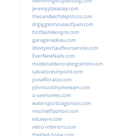
memmingerspainting.com
jeremypbeasley.com
thesandwichdepotcos.com
drgiggleshouseofpain.com
hotflashdesigns.com
garagenadeau.com
lifestylechauffeurservice.com
EverNewNails.com
insideoutdecoratingcentre.com
salvatoresinpoint.com
jovialfloralco.com
johnlscotthometeam.com
u-seehomes.com
watersportslagonissi.com
mischieffashion.com
eduwyre.com
retro-interiors.com
theblvd-boise.com