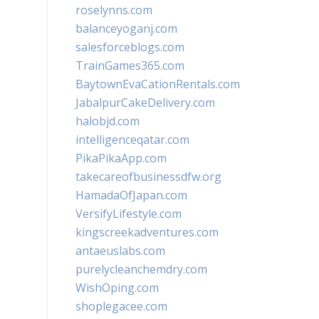
roselynns.com
balanceyoganj.com
salesforceblogs.com
TrainGames365.com
BaytownEvaCationRentals.com
JabalpurCakeDelivery.com
halobjd.com
intelligenceqatar.com
PikaPikaApp.com
takecareofbusinessdfw.org
HamadaOfJapan.com
VersifyLifestyle.com
kingscreekadventures.com
antaeuslabs.com
purelycleanchemdry.com
WishOping.com
shoplegacee.com