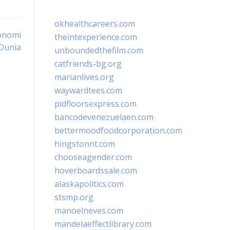
okhealthcareers.com
onomi
theintexperience.com
Dunia
unboundedthefilm.com
catfriends-bg.org
marianlives.org
waywardtees.com
pidfloorsexpress.com
bancodevenezuelaen.com
bettermoodfoodcorporation.com
hingstonnt.com
chooseagender.com
hoverboardssale.com
alaskapolitics.com
stsmp.org
manoelneves.com
mandelaeffectlibrary.com