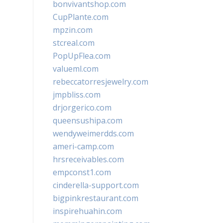
bonvivantshop.com
CupPlante.com
mpzin.com
stcreal.com
PopUpFlea.com
valueml.com
rebeccatorresjewelry.com
jmpbliss.com
drjorgerico.com
queensushipa.com
wendyweimerdds.com
ameri-camp.com
hrsreceivables.com
empconst1.com
cinderella-support.com
bigpinkrestaurant.com
inspirehuahin.com