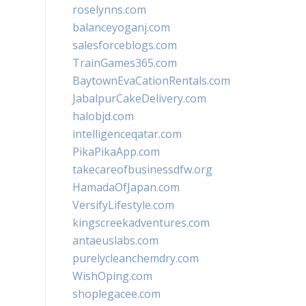
roselynns.com
balanceyoganj.com
salesforceblogs.com
TrainGames365.com
BaytownEvaCationRentals.com
JabalpurCakeDelivery.com
halobjd.com
intelligenceqatar.com
PikaPikaApp.com
takecareofbusinessdfw.org
HamadaOfJapan.com
VersifyLifestyle.com
kingscreekadventures.com
antaeuslabs.com
purelycleanchemdry.com
WishOping.com
shoplegacee.com