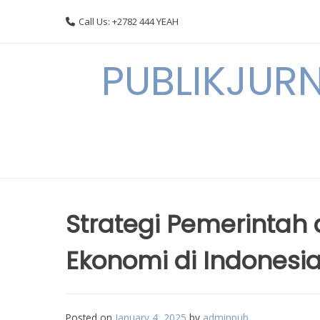
Skip
Call Us: +2782 444 YEAH
to
content
PUBLIKJURN
Strategi Pemerintah
Ekonomi di Indonesi
Posted on
January 4, 2025
by
adminpub