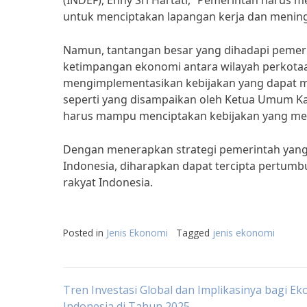
(INDEF), Enny Sri Hartati, “Pemerintah harus 
untuk menciptakan lapangan kerja dan mening
Namun, tantangan besar yang dihadapi pemeri
ketimpangan ekonomi antara wilayah perkotaa
mengimplementasikan kebijakan yang dapat me
seperti yang disampaikan oleh Ketua Umum Ka
harus mampu menciptakan kebijakan yang mer
Dengan menerapkan strategi pemerintah yang i
Indonesia, diharapkan dapat tercipta pertum
rakyat Indonesia.
Posted in
Jenis Ekonomi
Tagged
jenis ekonomi
Post
Tren Investasi Global dan Implikasinya bagi E
Indonesia di Tahun 2025