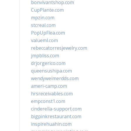
bonvivantshop.com
CupPlante.com
mpzin.com
stcreal.com
PopUpFlea.com
valueml.com
rebeccatorresjewelry.com
jmpbliss.com
drjorgerico.com
queensushipa.com
wendyweimerdds.com
ameri-camp.com
hrsreceivables.com
empconst1.com
cinderella-support.com
bigpinkrestaurant.com
inspirehuahin.com