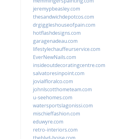
memmingerspainting.com
jeremypbeasley.com
thesandwichdepotcos.com
drgiggleshouseofpain.com
hotflashdesigns.com
garagenadeau.com
lifestylechauffeurservice.com
EverNewNails.com
insideoutdecoratingcentre.com
salvatoresinpoint.com
jovialfloralco.com
johnlscotthometeam.com
u-seehomes.com
watersportslagonissi.com
mischieffashion.com
eduwyre.com
retro-interiors.com
theblvd-boise.com