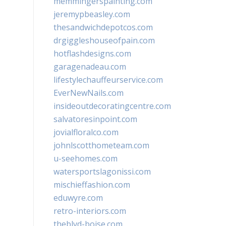
memmingerspainting.com
jeremypbeasley.com
thesandwichdepotcos.com
drgiggleshouseofpain.com
hotflashdesigns.com
garagenadeau.com
lifestylechauffeurservice.com
EverNewNails.com
insideoutdecoratingcentre.com
salvatoresinpoint.com
jovialfloralco.com
johnlscotthometeam.com
u-seehomes.com
watersportslagonissi.com
mischieffashion.com
eduwyre.com
retro-interiors.com
theblvd-boise.com