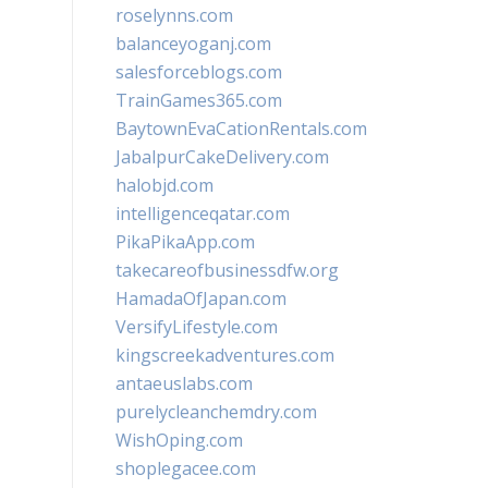
roselynns.com
balanceyoganj.com
salesforceblogs.com
TrainGames365.com
BaytownEvaCationRentals.com
JabalpurCakeDelivery.com
halobjd.com
intelligenceqatar.com
PikaPikaApp.com
takecareofbusinessdfw.org
HamadaOfJapan.com
VersifyLifestyle.com
kingscreekadventures.com
antaeuslabs.com
purelycleanchemdry.com
WishOping.com
shoplegacee.com