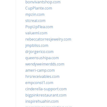
bonvivantshop.com
CupPlante.com
mpzin.com
stcreal.com
PopUpFlea.com
valueml.com
rebeccatorresjewelry.com
jmpbliss.com
drjorgerico.com
queensushipa.com
wendyweimerdds.com
ameri-camp.com
hrsreceivables.com
empconst1.com
cinderella-support.com
bigpinkrestaurant.com
inspirehuahin.com