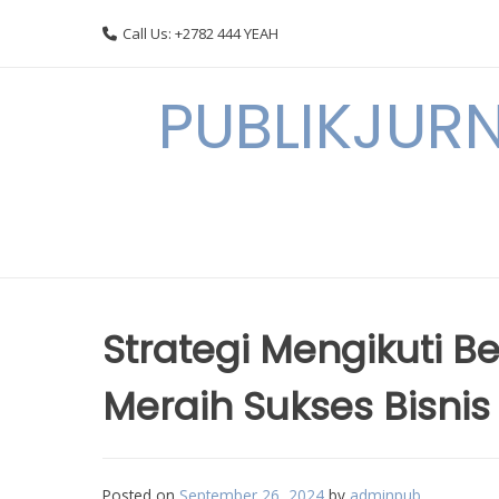
Skip
Call Us: +2782 444 YEAH
to
content
PUBLIKJURN
Strategi Mengikuti B
Meraih Sukses Bisnis
Posted on
September 26, 2024
by
adminpub