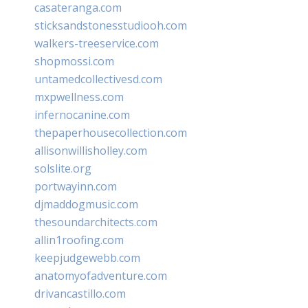
casateranga.com
sticksandstonesstudiooh.com
walkers-treeservice.com
shopmossi.com
untamedcollectivesd.com
mxpwellness.com
infernocanine.com
thepaperhousecollection.com
allisonwillisholley.com
solslite.org
portwayinn.com
djmaddogmusic.com
thesoundarchitects.com
allin1roofing.com
keepjudgewebb.com
anatomyofadventure.com
drivancastillo.com