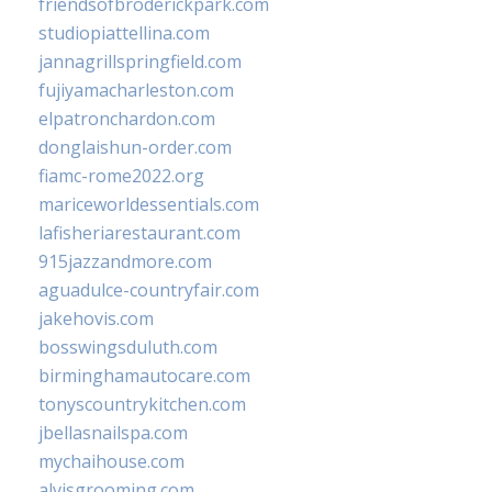
friendsofbroderickpark.com
studiopiattellina.com
jannagrillspringfield.com
fujiyamacharleston.com
elpatronchardon.com
donglaishun-order.com
fiamc-rome2022.org
mariceworldessentials.com
lafisheriarestaurant.com
915jazzandmore.com
aguadulce-countryfair.com
jakehovis.com
bosswingsduluth.com
birminghamautocare.com
tonyscountrykitchen.com
jbellasnailspa.com
mychaihouse.com
alvisgrooming.com