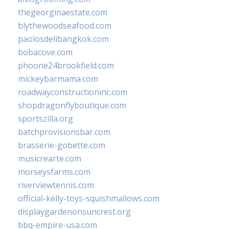
thegeorginaestate.com
blythewoodseafood.com
paolosdelibangkok.com
bobacove.com
phoone24brookfield.com
mickeybarmama.com
roadwayconstructioninc.com
shopdragonflyboutique.com
sportszilla.org
batchprovisionsbar.com
brasserie-gobette.com
musicrearte.com
morseysfarms.com
riverviewtennis.com
official-kelly-toys-squishmallows.com
displaygardenonsuncrest.org
bbq-empire-usa.com