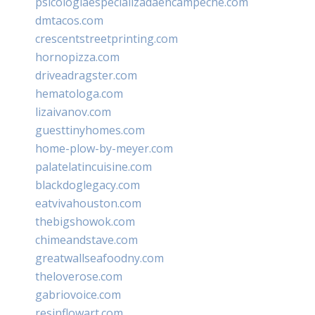
psicologiaespecializadaencampeche.com
dmtacos.com
crescentstreetprinting.com
hornopizza.com
driveadragster.com
hematologa.com
lizaivanov.com
guesttinyhomes.com
home-plow-by-meyer.com
palatelatincuisine.com
blackdoglegacy.com
eatvivahouston.com
thebigshowok.com
chimeandstave.com
greatwallseafoodny.com
theloverose.com
gabriovoice.com
resinflowart.com