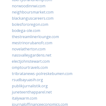
norwoodinnwi.com
neighboursmarket.com
blackanguscareers.com
bolesfororegon.com
bodega-ole.com
thestreamlinerlounge.com
mestrinorubanofc.com
novelatherton.com
nassvalleygardens.net
electjohnstewart.com
omptourtravels.com
tribratanews-polreskebumen.com
rsudbayuasih.org
publikjurnalistik.org
juneteenthapparel.net
italywarm.com
journaloffinanceeconomics.com