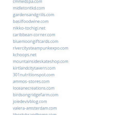
cmmedspa.com
midletontkd.com
gardensandgrills.com
basilfoodwine.com
nikko-tochigi.net
caribbean-corner.com
bluemoongiftcards.com
rivercitysteampunkexpo.com
kchoops.net
mountainsideskateshop.com
kirtlandcitytavern.com
301nutritionspot.com
ammos-stores.com
loceanecreations.com
birdsongridgefarm.com
joiedevivblog.com
valera-amsterdam.com
libertybrandhemp.com