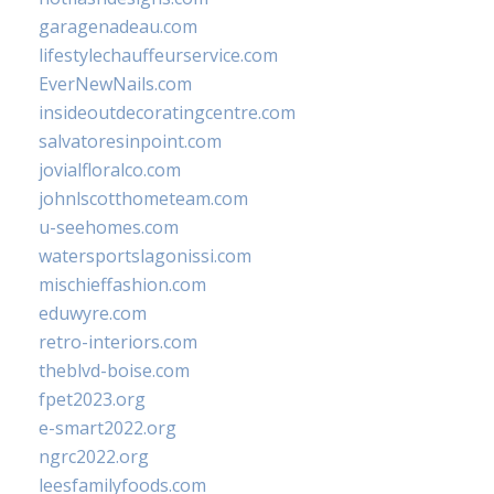
garagenadeau.com
lifestylechauffeurservice.com
EverNewNails.com
insideoutdecoratingcentre.com
salvatoresinpoint.com
jovialfloralco.com
johnlscotthometeam.com
u-seehomes.com
watersportslagonissi.com
mischieffashion.com
eduwyre.com
retro-interiors.com
theblvd-boise.com
fpet2023.org
e-smart2022.org
ngrc2022.org
leesfamilyfoods.com