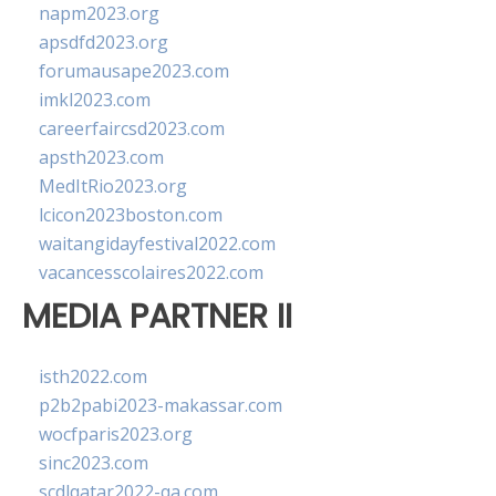
napm2023.org
apsdfd2023.org
forumausape2023.com
imkl2023.com
careerfaircsd2023.com
apsth2023.com
MedItRio2023.org
lcicon2023boston.com
waitangidayfestival2022.com
vacancesscolaires2022.com
MEDIA PARTNER II
isth2022.com
p2b2pabi2023-makassar.com
wocfparis2023.org
sinc2023.com
scdlqatar2022-qa.com