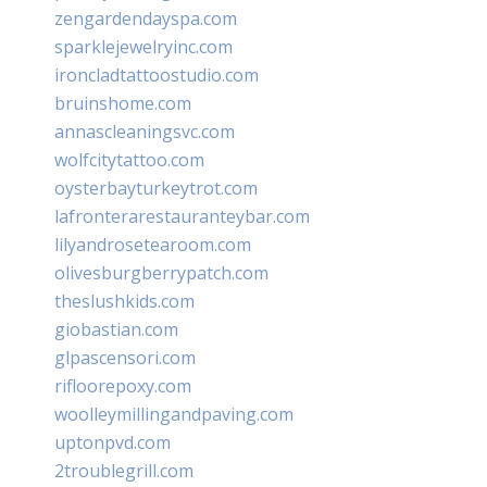
zengardendayspa.com
sparklejewelryinc.com
ironcladtattoostudio.com
bruinshome.com
annascleaningsvc.com
wolfcitytattoo.com
oysterbayturkeytrot.com
lafronterarestauranteybar.com
lilyandrosetearoom.com
olivesburgberrypatch.com
theslushkids.com
giobastian.com
glpascensori.com
rifloorepoxy.com
woolleymillingandpaving.com
uptonpvd.com
2troublegrill.com