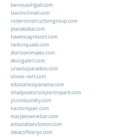
bennusehgall.com
tsecincinnati.com
roderconstructiongroup.com
plazabatai.com
hawkscayresort.com
hellonquads.com
diarioanimales.com
decogaleri.com
unavozparadios.com
shoes-vert.com
elbotanicopanama.com
shadyoaksrockportrvpark.com
jccoinlaundry.com
kautorepair.com
marjaeswinebar.com
elmazatlanclinton.com
ideacoffeenyc.com