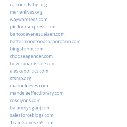
catfriends-bg.org
marianlives.org
waywardtees.com
pidfloorsexpress.com
bancodevenezuelaen.com
bettermoodfoodcorporation.com
hingstonnt.com
chooseagender.com
hoverboardssale.com
alaskapolitics.com
stsmp.org
manoelneves.com
mandelaeffectlibrary.com
roselynns.com
balanceyoganj.com
salesforceblogs.com
TrainGames365.com