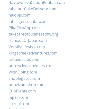
BaytownEvaCationRentals.com
JabalpurCakeDelivery.com
halobjd.com
intelligenceqatar.com
PikaPikaApp.com
takecareofbusinessdfw.org
HamadaOfJapan.com
VersifyLifestyle.com
kingscreekadventures.com
antaeuslabs.com
purelycleanchemdry.com
WishOping.com
shoplegacee.com
bonvivantshop.com
CupPlante.com
mpzin.com
stcreal.com