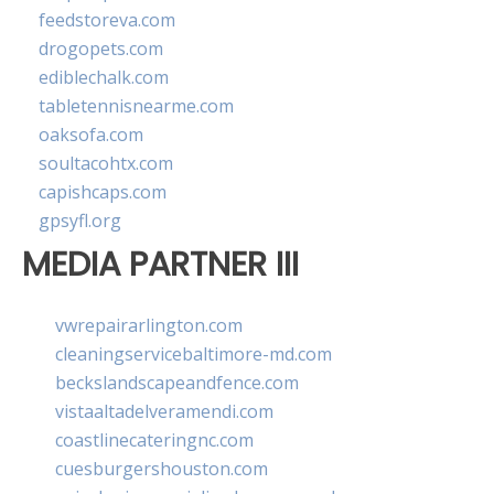
feedstoreva.com
drogopets.com
ediblechalk.com
tabletennisnearme.com
oaksofa.com
soultacohtx.com
capishcaps.com
gpsyfl.org
MEDIA PARTNER III
vwrepairarlington.com
cleaningservicebaltimore-md.com
beckslandscapeandfence.com
vistaaltadelveramendi.com
coastlinecateringnc.com
cuesburgershouston.com