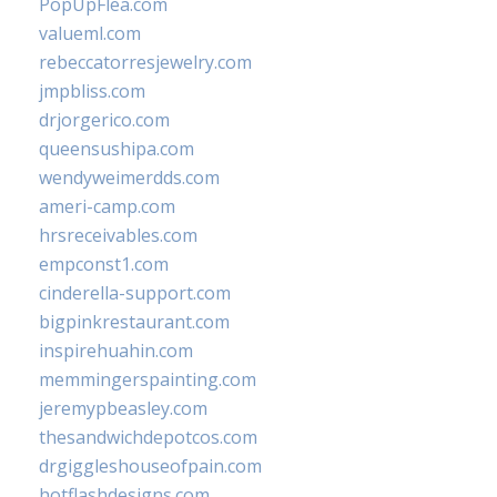
PopUpFlea.com
valueml.com
rebeccatorresjewelry.com
jmpbliss.com
drjorgerico.com
queensushipa.com
wendyweimerdds.com
ameri-camp.com
hrsreceivables.com
empconst1.com
cinderella-support.com
bigpinkrestaurant.com
inspirehuahin.com
memmingerspainting.com
jeremypbeasley.com
thesandwichdepotcos.com
drgiggleshouseofpain.com
hotflashdesigns.com