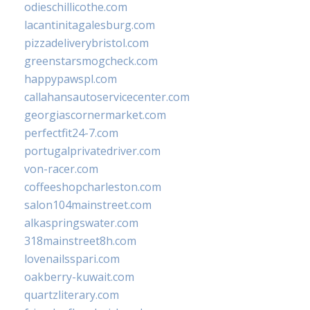
odieschillicothe.com
lacantinitagalesburg.com
pizzadeliverybristol.com
greenstarsmogcheck.com
happypawspl.com
callahansautoservicecenter.com
georgiascornermarket.com
perfectfit24-7.com
portugalprivatedriver.com
von-racer.com
coffeeshopcharleston.com
salon104mainstreet.com
alkaspringswater.com
318mainstreet8h.com
lovenailsspari.com
oakberry-kuwait.com
quartzliterary.com