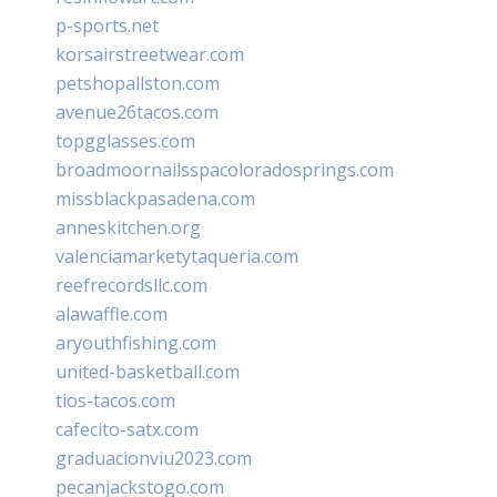
p-sports.net
korsairstreetwear.com
petshopallston.com
avenue26tacos.com
topgglasses.com
broadmoornailsspacoloradosprings.com
missblackpasadena.com
anneskitchen.org
valenciamarketytaqueria.com
reefrecordsllc.com
alawaffle.com
aryouthfishing.com
united-basketball.com
tios-tacos.com
cafecito-satx.com
graduacionviu2023.com
pecanjackstogo.com