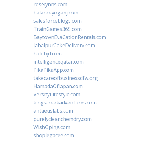
roselynns.com
balanceyoganj.com
salesforceblogs.com
TrainGames365.com
BaytownEvaCationRentals.com
JabalpurCakeDelivery.com
halobjd.com
intelligenceqatar.com
PikaPikaApp.com
takecareofbusinessdfw.org
HamadaOfJapan.com
VersifyLifestyle.com
kingscreekadventures.com
antaeuslabs.com
purelycleanchemdry.com
WishOping.com
shoplegacee.com