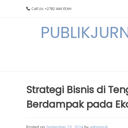
Skip
Call Us: +2782 444 YEAH
to
content
PUBLIKJURN
Strategi Bisnis di Te
Berdampak pada Ek
Posted on
September 23, 2024
by
adminpub