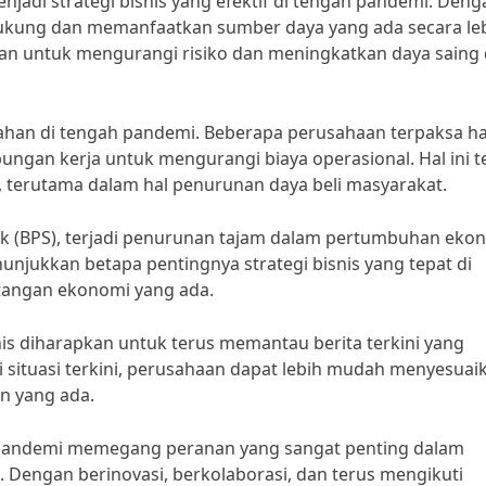
enjadi strategi bisnis yang efektif di tengah pandemi. Deng
dukung dan memanfaatkan sumber daya yang ada secara le
aan untuk mengurangi risiko dan meningkatkan daya saing 
han di tengah pandemi. Beberapa perusahaan terpaksa h
ngan kerja untuk mengurangi biaya operasional. Hal ini t
terutama dalam hal penurunan daya beli masyarakat.
tik (BPS), terjadi penurunan tajam dalam pertumbuhan eko
nunjukkan betapa pentingnya strategi bisnis yang tepat di
tangan ekonomi yang ada.
nis diharapkan untuk terus memantau berita terkini yang
tuasi terkini, perusahaan dapat lebih mudah menyesuai
n yang ada.
ah pandemi memegang peranan yang sangat penting dalam
Dengan berinovasi, berkolaborasi, dan terus mengikuti