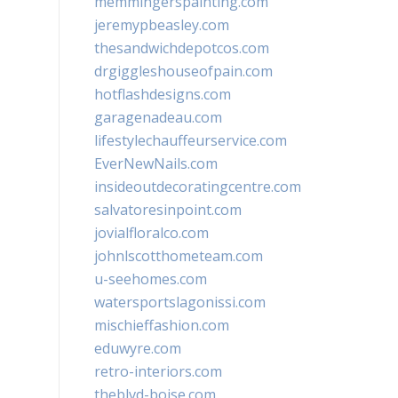
memmingerspainting.com
jeremypbeasley.com
thesandwichdepotcos.com
drgiggleshouseofpain.com
hotflashdesigns.com
garagenadeau.com
lifestylechauffeurservice.com
EverNewNails.com
insideoutdecoratingcentre.com
salvatoresinpoint.com
jovialfloralco.com
johnlscotthometeam.com
u-seehomes.com
watersportslagonissi.com
mischieffashion.com
eduwyre.com
retro-interiors.com
theblvd-boise.com