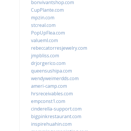
bonvivantshop.com
CupPlante.com
mpzin.com
stcreal.com
PopUpFlea.com
valueml.com
rebeccatorresjewelry.com
jmpbliss.com
drjorgerico.com
queensushipa.com
wendyweimerdds.com
ameri-camp.com
hrsreceivables.com
empconst1.com
cinderella-support.com
bigpinkrestaurant.com
inspirehuahin.com