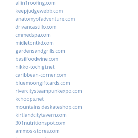
allin1roofing.com
keepjudgewebb.com
anatomyofadventure.com
drivancastillo.com
cmmedspa.com
midletontkd.com
gardensandgrills.com
basilfoodwine.com
nikko-tochigi.net
caribbean-corner.com
bluemoongiftcards.com
rivercitysteampunkexpo.com
kchoops.net
mountainsideskateshop.com
kirtlandcitytavern.com
301nutritionspot.com
ammos-stores.com