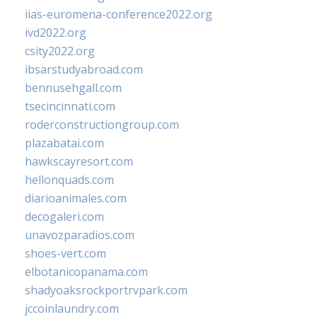
iias-euromena-conference2022.org
ivd2022.org
csity2022.org
ibsarstudyabroad.com
bennusehgall.com
tsecincinnati.com
roderconstructiongroup.com
plazabatai.com
hawkscayresort.com
hellonquads.com
diarioanimales.com
decogaleri.com
unavozparadios.com
shoes-vert.com
elbotanicopanama.com
shadyoaksrockportrvpark.com
jccoinlaundry.com