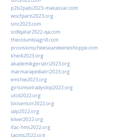
isth2022.com
p2b2pabi2023-makassar.com
wocfparis2023.org
sinc2023.com
scdlqatar2022-qa.com
thecolumbiagrill.com
provisionscheeseandwineshoppe.com
khedi2023.org
akademikgeriatri2023.org
marmarapediatri2023.org
emchie2023.org
girisimselradyoloji2022.org
utcd2022.org
biosensor2022.org
ialp2022.org
klivet2022.org
ifac-hms2022.org
taoms2022.org