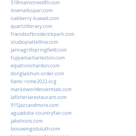
318mainstreet8h.com
lovenailsspari.com
oakberry-kuwait.com
quartzliterary.com
friendsofbroderickpark.com
studiopiattellina.com
jannagrillspringfield.com
fujiyamacharleston.com
elpatronchardon.com
donglaishun-order.com
fiamc-rome2022.org
mariceworldessentials.com
lafisheriarestaurant.com
915jazzandmore.com
aguadulce-countryfair.com
jakehovis.com
bosswingsduluth.com