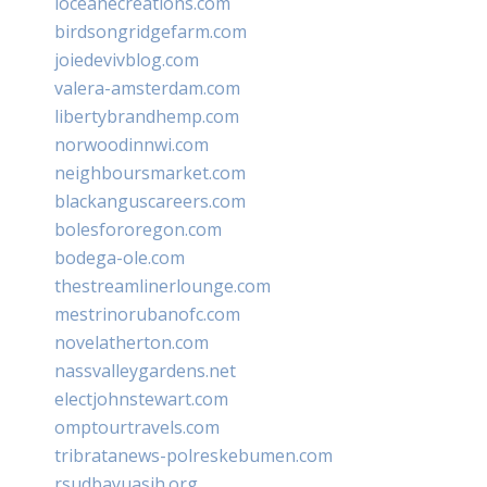
loceanecreations.com
birdsongridgefarm.com
joiedevivblog.com
valera-amsterdam.com
libertybrandhemp.com
norwoodinnwi.com
neighboursmarket.com
blackanguscareers.com
bolesfororegon.com
bodega-ole.com
thestreamlinerlounge.com
mestrinorubanofc.com
novelatherton.com
nassvalleygardens.net
electjohnstewart.com
omptourtravels.com
tribratanews-polreskebumen.com
rsudbayuasih.org