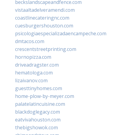
beckslandscapeandfence.com
vistaaltadelveramendi.com
coastlinecateringnc.com
cuesburgershouston.com
psicologiaespecializadaencampeche.com
dmtacos.com
crescentstreetprinting.com
hornopizza.com
driveadragster.com
hematologa.com
lizaivanov.com
guesttinyhomes.com
home-plow-by-meyer.com
palatelatincuisine.com
blackdoglegacy.com
eatvivahouston.com
thebigshowok.com