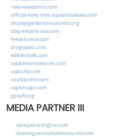
riverviewtennis.com
official-kelly-toys-squishmallows.com
displaygardenonsuncrest.org
bbq-empire-usa.com
feedstoreva.com
drogopets.com
ediblechalk.com
tabletennisnearme.com
oaksofa.com
soultacohtx.com
capishcaps.com
gpsyfl.org
MEDIA PARTNER III
vwrepairarlington.com
cleaningservicebaltimore-md.com