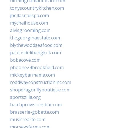
birminghamautocare.com
tonyscountrykitchen.com
jbellasnailspa.com
mychaihouse.com
alvisgrooming.com
thegeorginaestate.com
blythewoodseafood.com
paolosdelibangkok.com
bobacove.com
phoone24brookfield.com
mickeybarmama.com
roadwayconstructioninc.com
shopdragonflyboutique.com
sportszilla.org
batchprovisionsbar.com
brasserie-gobette.com
musicrearte.com
morseysfarms.com