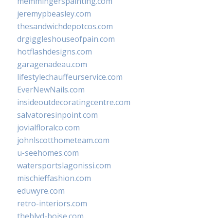
memmingerspainting.com
jeremypbeasley.com
thesandwichdepotcos.com
drgiggleshouseofpain.com
hotflashdesigns.com
garagenadeau.com
lifestylechauffeurservice.com
EverNewNails.com
insideoutdecoratingcentre.com
salvatoresinpoint.com
jovialfloralco.com
johnlscotthometeam.com
u-seehomes.com
watersportslagonissi.com
mischieffashion.com
eduwyre.com
retro-interiors.com
theblvd-boise.com