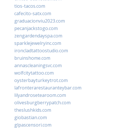
tios-tacos.com
cafecito-satx.com
graduacionviu2023.com
pecanjackstogo.com
zengardendayspa.com
sparklejewelryinc.com
ironcladtattoostudio.com
bruinshome.com
annascleaningsvc.com
wolfcitytattoo.com
oysterbayturkeytrot.com
lafronterarestauranteybar.com
lilyandrosetearoom.com
olivesburgberrypatch.com
theslushkids.com
giobastian.com
glpascensori.com