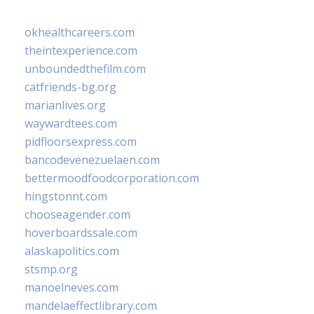
okhealthcareers.com
theintexperience.com
unboundedthefilm.com
catfriends-bg.org
marianlives.org
waywardtees.com
pidfloorsexpress.com
bancodevenezuelaen.com
bettermoodfoodcorporation.com
hingstonnt.com
chooseagender.com
hoverboardssale.com
alaskapolitics.com
stsmp.org
manoelneves.com
mandelaeffectlibrary.com