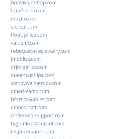
bonvivantshop.com
CupPlante.com
mpzin.com
stcreal.com
PopUpFlea.com
valueml.com
rebeccatorresjewelry.com
jmpbliss.com
drjorgerico.com
queensushipa.com
wendyweimerdds.com
ameri-camp.com
hrsreceivables.com
empconst1.com
cinderella-support.com
bigpinkrestaurant.com
inspirehuahin.com