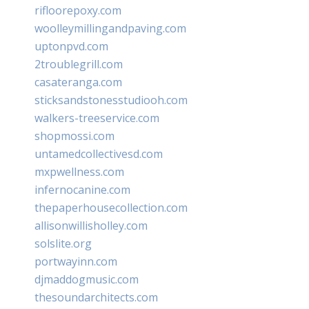
rifloorepoxy.com
woolleymillingandpaving.com
uptonpvd.com
2troublegrill.com
casateranga.com
sticksandstonesstudiooh.com
walkers-treeservice.com
shopmossi.com
untamedcollectivesd.com
mxpwellness.com
infernocanine.com
thepaperhousecollection.com
allisonwillisholley.com
solslite.org
portwayinn.com
djmaddogmusic.com
thesoundarchitects.com