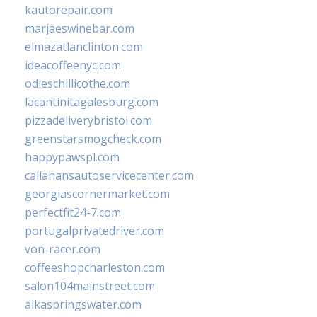
kautorepair.com
marjaeswinebar.com
elmazatlanclinton.com
ideacoffeenyc.com
odieschillicothe.com
lacantinitagalesburg.com
pizzadeliverybristol.com
greenstarsmogcheck.com
happypawspl.com
callahansautoservicecenter.com
georgiascornermarket.com
perfectfit24-7.com
portugalprivatedriver.com
von-racer.com
coffeeshopcharleston.com
salon104mainstreet.com
alkaspringswater.com