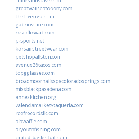
chimeandstave.com
greatwallseafoodny.com
theloverose.com
gabriovoice.com
resinflowart.com
p-sports.net
korsairstreetwear.com
petshopallston.com
avenue26tacos.com
topgglasses.com
broadmoornailsspacoloradosprings.com
missblackpasadena.com
anneskitchen.org
valenciamarketytaqueria.com
reefrecordsllc.com
alawaffle.com
aryouthfishing.com
united-basketball.com