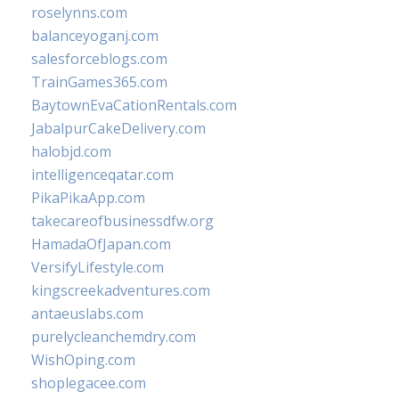
roselynns.com
balanceyoganj.com
salesforceblogs.com
TrainGames365.com
BaytownEvaCationRentals.com
JabalpurCakeDelivery.com
halobjd.com
intelligenceqatar.com
PikaPikaApp.com
takecareofbusinessdfw.org
HamadaOfJapan.com
VersifyLifestyle.com
kingscreekadventures.com
antaeuslabs.com
purelycleanchemdry.com
WishOping.com
shoplegacee.com