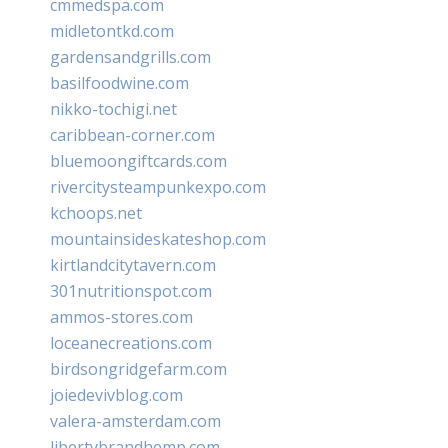
cmmedspa.com
midletontkd.com
gardensandgrills.com
basilfoodwine.com
nikko-tochigi.net
caribbean-corner.com
bluemoongiftcards.com
rivercitysteampunkexpo.com
kchoops.net
mountainsideskateshop.com
kirtlandcitytavern.com
301nutritionspot.com
ammos-stores.com
loceanecreations.com
birdsongridgefarm.com
joiedevivblog.com
valera-amsterdam.com
libertybrandhemp.com