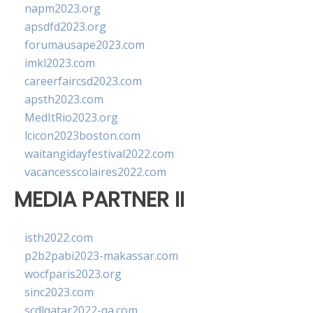
napm2023.org
apsdfd2023.org
forumausape2023.com
imkl2023.com
careerfaircsd2023.com
apsth2023.com
MedItRio2023.org
lcicon2023boston.com
waitangidayfestival2022.com
vacancesscolaires2022.com
MEDIA PARTNER II
isth2022.com
p2b2pabi2023-makassar.com
wocfparis2023.org
sinc2023.com
scdlqatar2022-qa.com