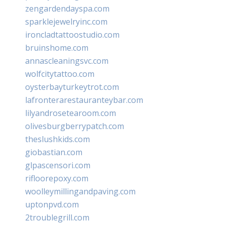
zengardendayspa.com
sparklejewelryinc.com
ironcladtattoostudio.com
bruinshome.com
annascleaningsvc.com
wolfcitytattoo.com
oysterbayturkeytrot.com
lafronterarestauranteybar.com
lilyandrosetearoom.com
olivesburgberrypatch.com
theslushkids.com
giobastian.com
glpascensori.com
rifloorepoxy.com
woolleymillingandpaving.com
uptonpvd.com
2troublegrill.com