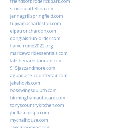
friendsofbroderickpark.com
studiopiattellina.com
jannagrillspringfield.com
fujiyamacharleston.com
elpatronchardon.com
donglaishun-order.com
fiamc-rome2022.org
mariceworldessentials.com
lafisheriarestaurant.com
915jazzandmore.com
aguadulce-countryfair.com
jakehovis.com
bosswingsduluth.com
birminghamautocare.com
tonyscountrykitchen.com
jbellasnailspa.com
mychaihouse.com
alvisgrooming.com