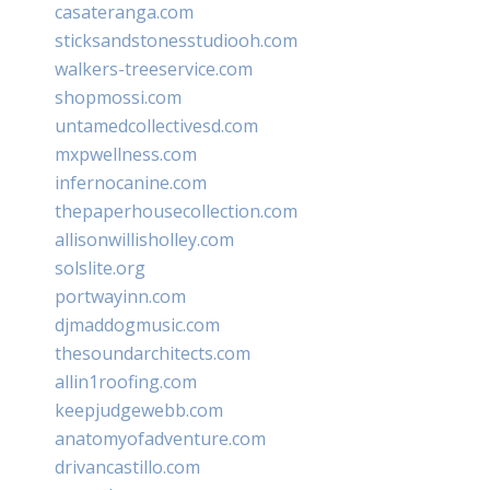
casateranga.com
sticksandstonesstudiooh.com
walkers-treeservice.com
shopmossi.com
untamedcollectivesd.com
mxpwellness.com
infernocanine.com
thepaperhousecollection.com
allisonwillisholley.com
solslite.org
portwayinn.com
djmaddogmusic.com
thesoundarchitects.com
allin1roofing.com
keepjudgewebb.com
anatomyofadventure.com
drivancastillo.com