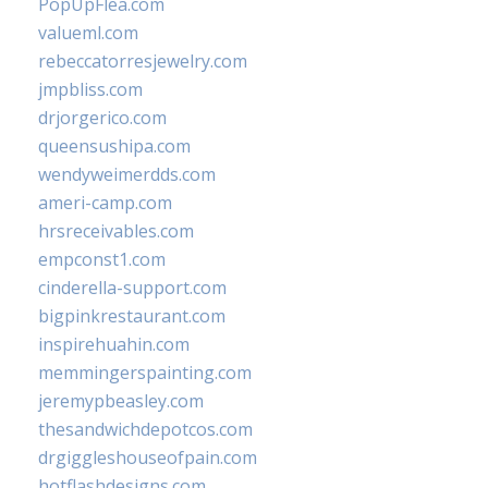
PopUpFlea.com
valueml.com
rebeccatorresjewelry.com
jmpbliss.com
drjorgerico.com
queensushipa.com
wendyweimerdds.com
ameri-camp.com
hrsreceivables.com
empconst1.com
cinderella-support.com
bigpinkrestaurant.com
inspirehuahin.com
memmingerspainting.com
jeremypbeasley.com
thesandwichdepotcos.com
drgiggleshouseofpain.com
hotflashdesigns.com