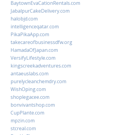
BaytownEvaCationRentals.com
JabalpurCakeDelivery.com
halobjd.com
intelligenceqatar.com
PikaPikaApp.com
takecareofbusinessdfw.org
HamadaOfJapan.com
VersifyLifestyle.com
kingscreekadventures.com
antaeuslabs.com
purelycleanchemdry.com
WishOping.com
shoplegacee.com
bonvivantshop.com
CupPlante.com
mpzin.com
stcreal.com