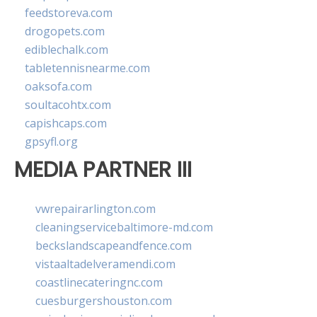
feedstoreva.com
drogopets.com
ediblechalk.com
tabletennisnearme.com
oaksofa.com
soultacohtx.com
capishcaps.com
gpsyfl.org
MEDIA PARTNER III
vwrepairarlington.com
cleaningservicebaltimore-md.com
beckslandscapeandfence.com
vistaaltadelveramendi.com
coastlinecateringnc.com
cuesburgershouston.com