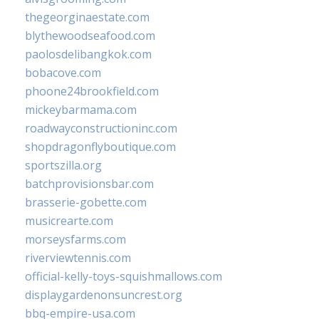
thegeorginaestate.com
blythewoodseafood.com
paolosdelibangkok.com
bobacove.com
phoone24brookfield.com
mickeybarmama.com
roadwayconstructioninc.com
shopdragonflyboutique.com
sportszilla.org
batchprovisionsbar.com
brasserie-gobette.com
musicrearte.com
morseysfarms.com
riverviewtennis.com
official-kelly-toys-squishmallows.com
displaygardenonsuncrest.org
bbq-empire-usa.com