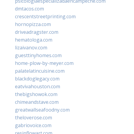
psicologiaespecializadaencampeche.com
dmtacos.com
crescentstreetprinting.com
hornopizza.com
driveadragster.com
hematologa.com
lizaivanov.com
guesttinyhomes.com
home-plow-by-meyer.com
palatelatincuisine.com
blackdoglegacy.com
eatvivahouston.com
thebigshowok.com
chimeandstave.com
greatwallseafoodny.com
theloverose.com
gabriovoice.com
resinflowart.com