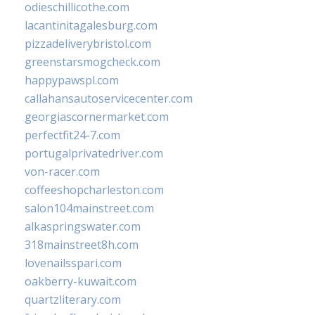
odieschillicothe.com
lacantinitagalesburg.com
pizzadeliverybristol.com
greenstarsmogcheck.com
happypawspl.com
callahansautoservicecenter.com
georgiascornermarket.com
perfectfit24-7.com
portugalprivatedriver.com
von-racer.com
coffeeshopcharleston.com
salon104mainstreet.com
alkaspringswater.com
318mainstreet8h.com
lovenailsspari.com
oakberry-kuwait.com
quartzliterary.com