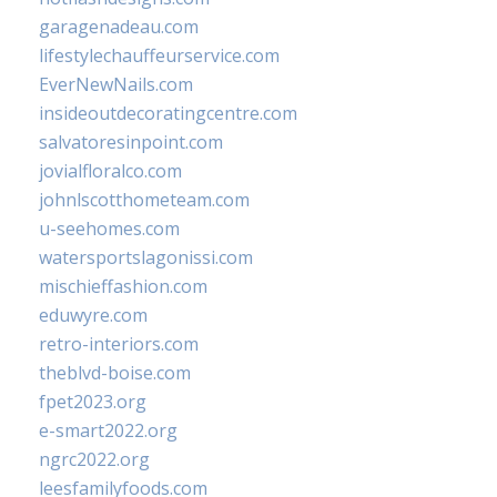
garagenadeau.com
lifestylechauffeurservice.com
EverNewNails.com
insideoutdecoratingcentre.com
salvatoresinpoint.com
jovialfloralco.com
johnlscotthometeam.com
u-seehomes.com
watersportslagonissi.com
mischieffashion.com
eduwyre.com
retro-interiors.com
theblvd-boise.com
fpet2023.org
e-smart2022.org
ngrc2022.org
leesfamilyfoods.com