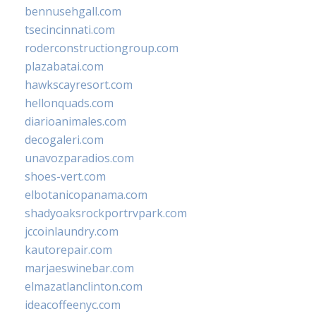
bennusehgall.com
tsecincinnati.com
roderconstructiongroup.com
plazabatai.com
hawkscayresort.com
hellonquads.com
diarioanimales.com
decogaleri.com
unavozparadios.com
shoes-vert.com
elbotanicopanama.com
shadyoaksrockportrvpark.com
jccoinlaundry.com
kautorepair.com
marjaeswinebar.com
elmazatlanclinton.com
ideacoffeenyc.com