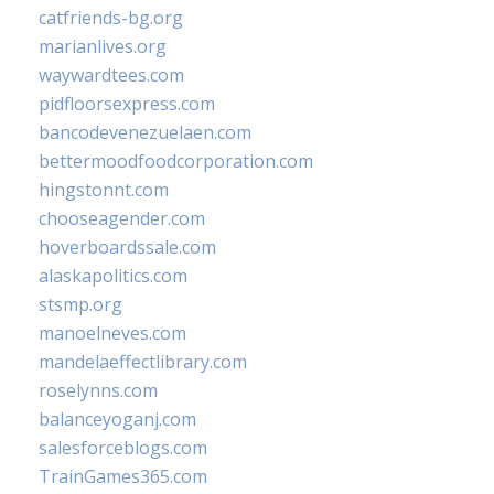
catfriends-bg.org
marianlives.org
waywardtees.com
pidfloorsexpress.com
bancodevenezuelaen.com
bettermoodfoodcorporation.com
hingstonnt.com
chooseagender.com
hoverboardssale.com
alaskapolitics.com
stsmp.org
manoelneves.com
mandelaeffectlibrary.com
roselynns.com
balanceyoganj.com
salesforceblogs.com
TrainGames365.com