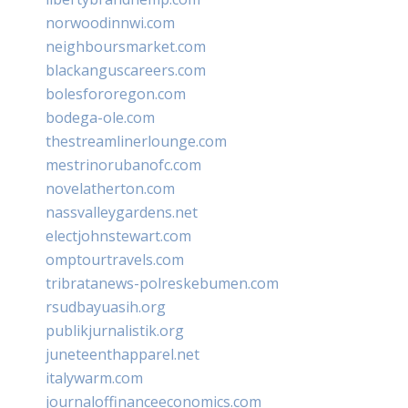
norwoodinnwi.com
neighboursmarket.com
blackanguscareers.com
bolesfororegon.com
bodega-ole.com
thestreamlinerlounge.com
mestrinorubanofc.com
novelatherton.com
nassvalleygardens.net
electjohnstewart.com
omptourtravels.com
tribratanews-polreskebumen.com
rsudbayuasih.org
publikjurnalistik.org
juneteenthapparel.net
italywarm.com
journaloffinanceeconomics.com