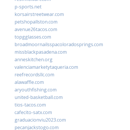
p-sports.net
korsairstreetwear.com
petshopallston.com
avenue26tacos.com
topgglasses.com
broadmoornailsspacoloradosprings.com
missblackpasadena.com
anneskitchen.org
valenciamarketytaqueria.com
reefrecordsllc.com
alawaffle.com
aryouthfishing.com
united-basketball.com
tios-tacos.com
cafecito-satx.com
graduacionviu2023.com
pecanjackstogo.com