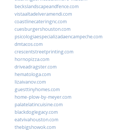
beckslandscapeandfence.com
vistaaltadelveramendi.com
coastlinecateringnc.com
cuesburgershouston.com
psicologiaespecializadaencampeche.com
dmtacos.com
crescentstreetprinting.com
hornopizza.com
driveadragster.com
hematologa.com
lizaivanov.com
guesttinyhomes.com
home-plow-by-meyer.com
palatelatincuisine.com
blackdoglegacy.com
eatvivahouston.com
thebigshowok.com