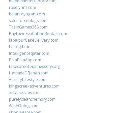
mandelaeffectlibrary.com
roselynns.com
balanceyoganj.com
salesforceblogs.com
TrainGames365.com
BaytownEvaCationRentals.com
JabalpurCakeDelivery.com
halobjd.com
intelligenceqatar.com
PikaPikaApp.com
takecareofbusinessdfw.org
HamadaOfJapan.com
VersifyLifestyle.com
kingscreekadventures.com
antaeuslabs.com
purelycleanchemdry.com
WishOping.com
shoplegacee.com