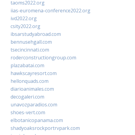
taoms2022.org
iias-euromena-conference2022.org
ivd2022.org
csity2022.org
ibsarstudyabroad.com
bennusehgall.com
tsecincinnati.com
roderconstructiongroup.com
plazabatai.com
hawkscayresort.com
hellonquads.com
diarioanimales.com
decogaleri.com
unavozparadios.com
shoes-vert.com
elbotanicopanama.com
shadyoaksrockportrvpark.com