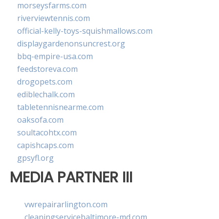
morseysfarms.com
riverviewtennis.com
official-kelly-toys-squishmallows.com
displaygardenonsuncrest.org
bbq-empire-usa.com
feedstoreva.com
drogopets.com
ediblechalk.com
tabletennisnearme.com
oaksofa.com
soultacohtx.com
capishcaps.com
gpsyfl.org
MEDIA PARTNER III
vwrepairarlington.com
cleaningservicebaltimore-md.com