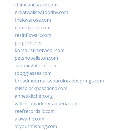
chimeandstave.com
greatwallseafoodny.com
theloverose.com
gabriovoice.com
resinflowart.com
p-sports.net
korsairstreetwear.com
petshopallston.com
avenue26tacos.com
topgglasses.com
broadmoornailsspacoloradosprings.com
missblackpasadena.com
anneskitchen.org
valenciamarketytaqueria.com
reefrecordsllc.com
alawaffle.com
aryouthfishing.com