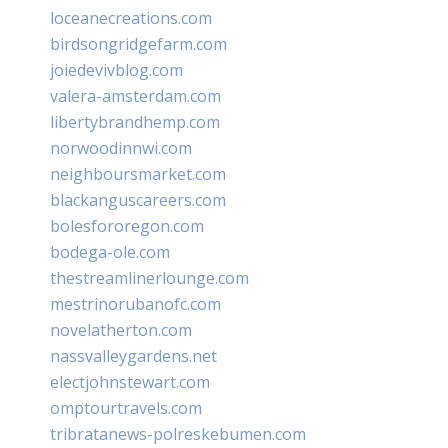
loceanecreations.com
birdsongridgefarm.com
joiedevivblog.com
valera-amsterdam.com
libertybrandhemp.com
norwoodinnwi.com
neighboursmarket.com
blackanguscareers.com
bolesfororegon.com
bodega-ole.com
thestreamlinerlounge.com
mestrinorubanofc.com
novelatherton.com
nassvalleygardens.net
electjohnstewart.com
omptourtravels.com
tribratanews-polreskebumen.com