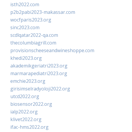
isth2022.com
p2b2pabi2023-makassar.com
wocfparis2023.org
sinc2023.com
scdlqatar2022-qa.com
thecolumbiagrill.com
provisionscheeseandwineshoppe.com
khedi2023.org
akademikgeriatri2023.org
marmarapediatri2023.org
emchie2023.org
girisimselradyoloji2022.org
utcd2022.org
biosensor2022.org
ialp2022.org
klivet2022.org
ifac-hms2022.org