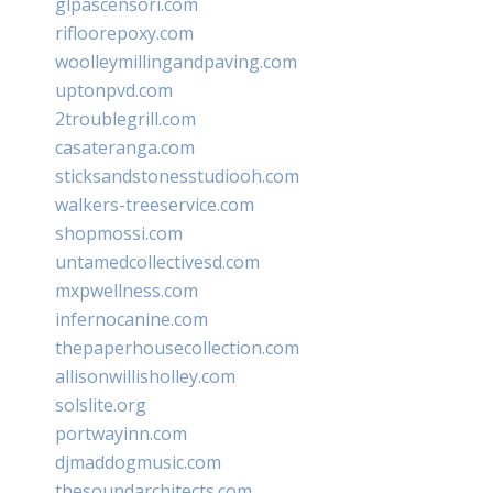
glpascensori.com
rifloorepoxy.com
woolleymillingandpaving.com
uptonpvd.com
2troublegrill.com
casateranga.com
sticksandstonesstudiooh.com
walkers-treeservice.com
shopmossi.com
untamedcollectivesd.com
mxpwellness.com
infernocanine.com
thepaperhousecollection.com
allisonwillisholley.com
solslite.org
portwayinn.com
djmaddogmusic.com
thesoundarchitects.com