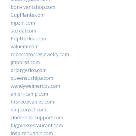
bonvivantshop.com
CupPlante.com
mpzin.com
stcreal.com
PopUpFlea.com
valueml.com
rebeccatorresjewelry.com
jmpbliss.com
drjorgerico.com
queensushipa.com
wendyweimerdds.com
ameri-camp.com
hrsreceivables.com
empconst1.com
cinderella-support.com
bigpinkrestaurant.com
inspirehuahin.com