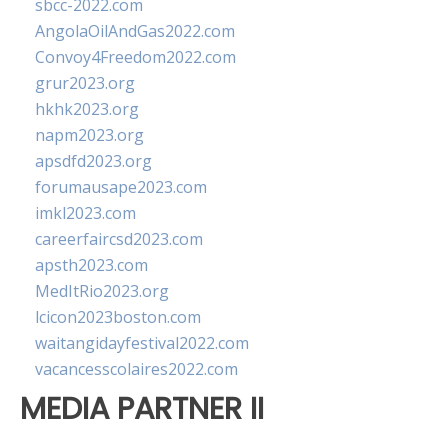
sbcc-2022.com
AngolaOilAndGas2022.com
Convoy4Freedom2022.com
grur2023.org
hkhk2023.org
napm2023.org
apsdfd2023.org
forumausape2023.com
imkl2023.com
careerfaircsd2023.com
apsth2023.com
MedItRio2023.org
lcicon2023boston.com
waitangidayfestival2022.com
vacancesscolaires2022.com
MEDIA PARTNER II