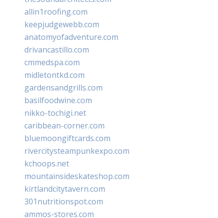
allin1roofing.com
keepjudgewebb.com
anatomyofadventure.com
drivancastillo.com
cmmedspa.com
midletontkd.com
gardensandgrills.com
basilfoodwine.com
nikko-tochigi.net
caribbean-corner.com
bluemoongiftcards.com
rivercitysteampunkexpo.com
kchoops.net
mountainsideskateshop.com
kirtlandcitytavern.com
301nutritionspot.com
ammos-stores.com