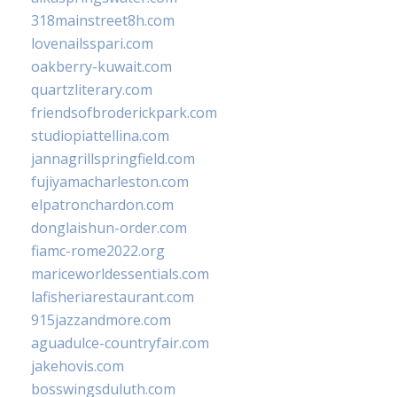
318mainstreet8h.com
lovenailsspari.com
oakberry-kuwait.com
quartzliterary.com
friendsofbroderickpark.com
studiopiattellina.com
jannagrillspringfield.com
fujiyamacharleston.com
elpatronchardon.com
donglaishun-order.com
fiamc-rome2022.org
mariceworldessentials.com
lafisheriarestaurant.com
915jazzandmore.com
aguadulce-countryfair.com
jakehovis.com
bosswingsduluth.com