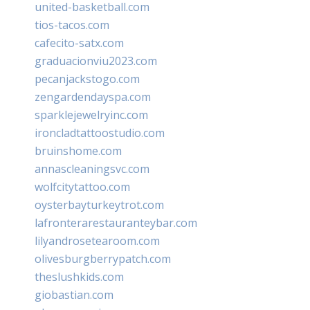
united-basketball.com
tios-tacos.com
cafecito-satx.com
graduacionviu2023.com
pecanjackstogo.com
zengardendayspa.com
sparklejewelryinc.com
ironcladtattoostudio.com
bruinshome.com
annascleaningsvc.com
wolfcitytattoo.com
oysterbayturkeytrot.com
lafronterarestauranteybar.com
lilyandrosetearoom.com
olivesburgberrypatch.com
theslushkids.com
giobastian.com