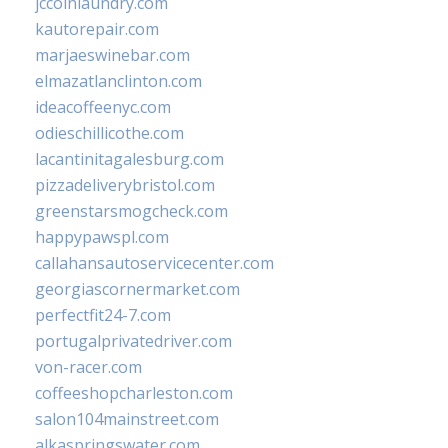
jccoinlaundry.com
kautorepair.com
marjaeswinebar.com
elmazatlanclinton.com
ideacoffeenyc.com
odieschillicothe.com
lacantinitagalesburg.com
pizzadeliverybristol.com
greenstarsmogcheck.com
happypawspl.com
callahansautoservicecenter.com
georgiascornermarket.com
perfectfit24-7.com
portugalprivatedriver.com
von-racer.com
coffeeshopcharleston.com
salon104mainstreet.com
alkaspringswater.com