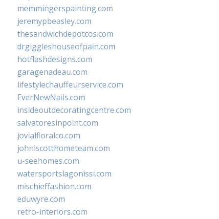
memmingerspainting.com
jeremypbeasley.com
thesandwichdepotcos.com
drgiggleshouseofpain.com
hotflashdesigns.com
garagenadeau.com
lifestylechauffeurservice.com
EverNewNails.com
insideoutdecoratingcentre.com
salvatoresinpoint.com
jovialfloralco.com
johnlscotthometeam.com
u-seehomes.com
watersportslagonissi.com
mischieffashion.com
eduwyre.com
retro-interiors.com