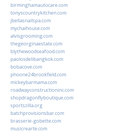
birminghamautocare.com
tonyscountrykitchen.com
jbellasnailspa.com
mychaihouse.com
alvisgrooming.com
thegeorginaestate.com
blythewoodseafood.com
paolosdelibangkok.com
bobacove.com
phoone24brookfield.com
mickeybarmama.com
roadwayconstructioninc.com
shopdragonflyboutique.com
sportszilla.org
batchprovisionsbar.com
brasserie-gobette.com
musicrearte.com