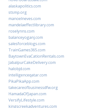
alaskapolitics.com
stsmp.org
manoelneves.com
mandelaeffectlibrary.com
roselynns.com
balanceyoganj.com
salesforceblogs.com
TrainGames365.com
BaytownEvaCationRentals.com
JabalpurCakeDelivery.com
halobjd.com
intelligenceqatar.com
PikaPikaApp.com
takecareofbusinessdfw.org
HamadaOfJapan.com
VersifyLifestyle.com
kingscreekadventures.com