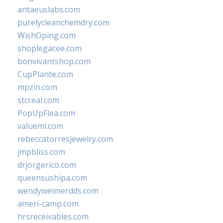
antaeuslabs.com
purelycleanchemdry.com
WishOping.com
shoplegacee.com
bonvivantshop.com
CupPlante.com
mpzin.com
stcreal.com
PopUpFlea.com
valueml.com
rebeccatorresjewelry.com
jmpbliss.com
drjorgerico.com
queensushipa.com
wendyweimerdds.com
ameri-camp.com
hrsreceivables.com