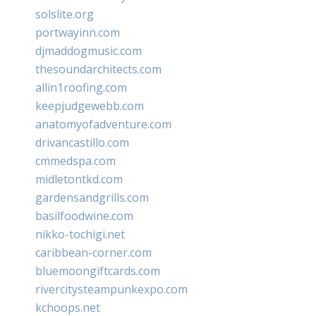
solslite.org
portwayinn.com
djmaddogmusic.com
thesoundarchitects.com
allin1roofing.com
keepjudgewebb.com
anatomyofadventure.com
drivancastillo.com
cmmedspa.com
midletontkd.com
gardensandgrills.com
basilfoodwine.com
nikko-tochigi.net
caribbean-corner.com
bluemoongiftcards.com
rivercitysteampunkexpo.com
kchoops.net