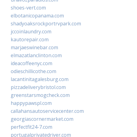
shoes-vert.com
elbotanicopanama.com
shadyoaksrockportrvpark.com
jccoinlaundry.com
kautorepair.com
marjaeswinebar.com
elmazatlanclinton.com
ideacoffeenyc.com
odieschillicothe.com
lacantinitagalesburg.com
pizzadeliverybristol.com
greenstarsmogcheck.com
happypawspl.com
callahansautoservicecenter.com
georgiascornermarket.com
perfectfit24-7.com
portugalprivatedriver.com