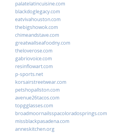
palatelatincuisine.com
blackdoglegacy.com
eatvivahouston.com
thebigshowok.com
chimeandstave.com
greatwallseafoodny.com
theloverose.com
gabriovoice.com
resinflowart.com
p-sports.net
korsairstreetwear.com
petshopallston.com
avenue26tacos.com
topgglasses.com
broadmoornailsspacoloradosprings.com
missblackpasadena.com
anneskitchen.org