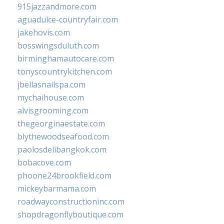
915jazzandmore.com
aguadulce-countryfair.com
jakehovis.com
bosswingsduluth.com
birminghamautocare.com
tonyscountrykitchen.com
jbellasnailspa.com
mychaihouse.com
alvisgrooming.com
thegeorginaestate.com
blythewoodseafood.com
paolosdelibangkok.com
bobacove.com
phoone24brookfield.com
mickeybarmama.com
roadwayconstructioninc.com
shopdragonflyboutique.com