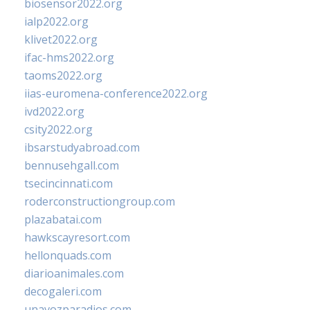
biosensor2022.org
ialp2022.org
klivet2022.org
ifac-hms2022.org
taoms2022.org
iias-euromena-conference2022.org
ivd2022.org
csity2022.org
ibsarstudyabroad.com
bennusehgall.com
tsecincinnati.com
roderconstructiongroup.com
plazabatai.com
hawkscayresort.com
hellonquads.com
diarioanimales.com
decogaleri.com
unavozparadios.com