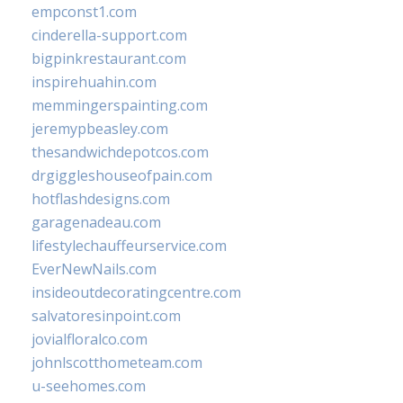
empconst1.com
cinderella-support.com
bigpinkrestaurant.com
inspirehuahin.com
memmingerspainting.com
jeremypbeasley.com
thesandwichdepotcos.com
drgiggleshouseofpain.com
hotflashdesigns.com
garagenadeau.com
lifestylechauffeurservice.com
EverNewNails.com
insideoutdecoratingcentre.com
salvatoresinpoint.com
jovialfloralco.com
johnlscotthometeam.com
u-seehomes.com