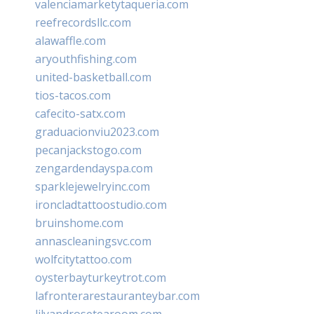
valenciamarketytaqueria.com
reefrecordsllc.com
alawaffle.com
aryouthfishing.com
united-basketball.com
tios-tacos.com
cafecito-satx.com
graduacionviu2023.com
pecanjackstogo.com
zengardendayspa.com
sparklejewelryinc.com
ironcladtattoostudio.com
bruinshome.com
annascleaningsvc.com
wolfcitytattoo.com
oysterbayturkeytrot.com
lafronterarestauranteybar.com
lilyandrosetearoom.com