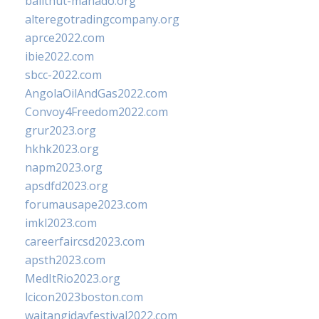
balithut-manado.org
alteregotradingcompany.org
aprce2022.com
ibie2022.com
sbcc-2022.com
AngolaOilAndGas2022.com
Convoy4Freedom2022.com
grur2023.org
hkhk2023.org
napm2023.org
apsdfd2023.org
forumausape2023.com
imkl2023.com
careerfaircsd2023.com
apsth2023.com
MedItRio2023.org
lcicon2023boston.com
waitangidayfestival2022.com