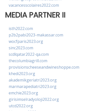
vacancesscolaires2022.com
MEDIA PARTNER II
isth2022.com
p2b2pabi2023-makassar.com
wocfparis2023.org
sinc2023.com
scdlqatar2022-qa.com
thecolumbiagrill.com
provisionscheeseandwineshoppe.com
khedi2023.org
akademikgeriatri2023.org
marmarapediatri2023.org
emchie2023.org
girisimselradyoloji2022.org
utcd2022.org