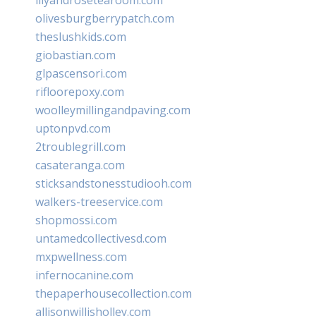
olivesburgberrypatch.com
theslushkids.com
giobastian.com
glpascensori.com
rifloorepoxy.com
woolleymillingandpaving.com
uptonpvd.com
2troublegrill.com
casateranga.com
sticksandstonesstudiooh.com
walkers-treeservice.com
shopmossi.com
untamedcollectivesd.com
mxpwellness.com
infernocanine.com
thepaperhousecollection.com
allisonwillisholley.com