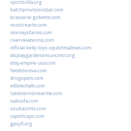
sportszilla.org
batchprovisionsbar.com
brasserie-gobette.com
musicrearte.com
morseysfarms.com
riverviewtennis.com
official-kelly-toys-squishmallows.com
displaygardenonsuncrest.org
bbq-empire-usa.com
feedstoreva.com
drogopets.com
ediblechalk.com
tabletennisnearme.com
oaksofa.com
soultacohtx.com
capishcaps.com
gpsyfl.org