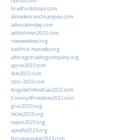
cyetus.com
bradfordshops.com
almadenranchsanjose.com
advocatevijay.com
adlibilimler2023.com
naswwebed.org
balithut-manado.org
alteregotradingcompany.org
aprce2022.com
ibie2022.com
sbcc-2022.com
AngolaOilAndGas2022.com
Convoy4Freedom2022.com
grur2023.org
hkhk2023.org
napm2023.org
apsdfd2023.org
forumausape2023.com