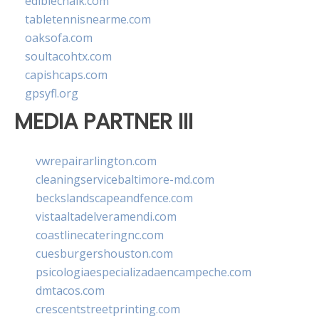
ediblechalk.com
tabletennisnearme.com
oaksofa.com
soultacohtx.com
capishcaps.com
gpsyfl.org
MEDIA PARTNER III
vwrepairarlington.com
cleaningservicebaltimore-md.com
beckslandscapeandfence.com
vistaaltadelveramendi.com
coastlinecateringnc.com
cuesburgershouston.com
psicologiaespecializadaencampeche.com
dmtacos.com
crescentstreetprinting.com