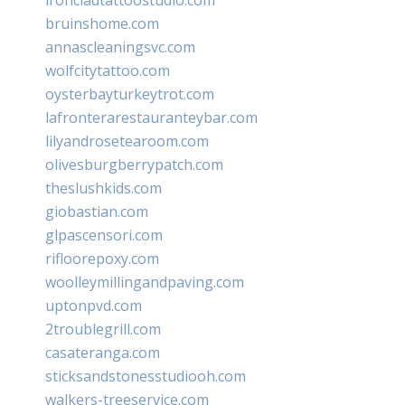
bruinshome.com
annascleaningsvc.com
wolfcitytattoo.com
oysterbayturkeytrot.com
lafronterarestauranteybar.com
lilyandrosetearoom.com
olivesburgberrypatch.com
theslushkids.com
giobastian.com
glpascensori.com
rifloorepoxy.com
woolleymillingandpaving.com
uptonpvd.com
2troublegrill.com
casateranga.com
sticksandstonesstudiooh.com
walkers-treeservice.com