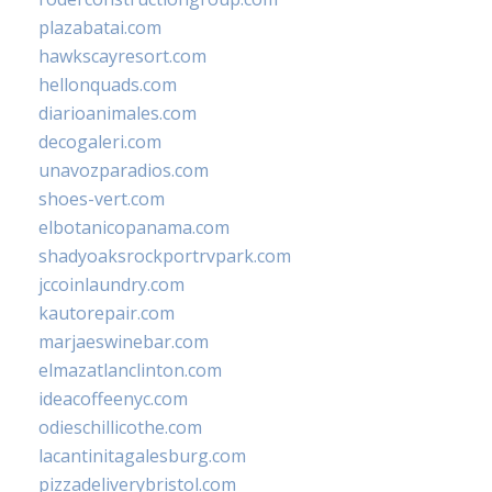
plazabatai.com
hawkscayresort.com
hellonquads.com
diarioanimales.com
decogaleri.com
unavozparadios.com
shoes-vert.com
elbotanicopanama.com
shadyoaksrockportrvpark.com
jccoinlaundry.com
kautorepair.com
marjaeswinebar.com
elmazatlanclinton.com
ideacoffeenyc.com
odieschillicothe.com
lacantinitagalesburg.com
pizzadeliverybristol.com