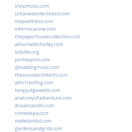
shopmossi.com
untamedcollectivesd.com
mxpwellness.com
infernocanine.com
thepaperhousecollection.com
allisonwillisholley.com
solslite.org
portwayinn.com
djmaddogmusic.com
thesoundarchitects.com
allin1roofing.com
keepjudgewebb.com
anatomyofadventure.com
drivancastillo.com
cmmedspa.com
midletontkd.com
gardensandgrills.com