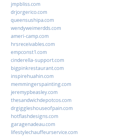
jmpbliss.com
drjorgerico.com
queensushipa.com
wendyweimerdds.com
ameri-camp.com
hrsreceivables.com
empconst1.com
cinderella-support.com
bigpinkrestaurant.com
inspirehuahin.com
memmingerspainting.com
jeremypbeasley.com
thesandwichdepotcos.com
drgiggleshouseofpain.com
hotflashdesigns.com
garagenadeau.com
lifestylechauffeurservice.com