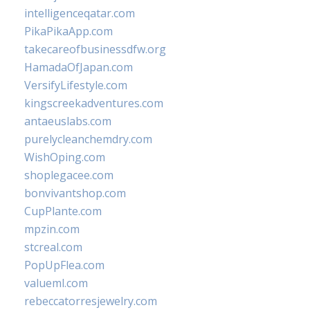
intelligenceqatar.com
PikaPikaApp.com
takecareofbusinessdfw.org
HamadaOfJapan.com
VersifyLifestyle.com
kingscreekadventures.com
antaeuslabs.com
purelycleanchemdry.com
WishOping.com
shoplegacee.com
bonvivantshop.com
CupPlante.com
mpzin.com
stcreal.com
PopUpFlea.com
valueml.com
rebeccatorresjewelry.com