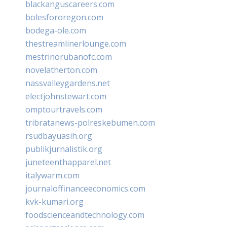
blackanguscareers.com
bolesfororegon.com
bodega-ole.com
thestreamlinerlounge.com
mestrinorubanofc.com
novelatherton.com
nassvalleygardens.net
electjohnstewart.com
omptourtravels.com
tribratanews-polreskebumen.com
rsudbayuasih.org
publikjurnalistik.org
juneteenthapparel.net
italywarm.com
journaloffinanceeconomics.com
kvk-kumari.org
foodscienceandtechnology.com