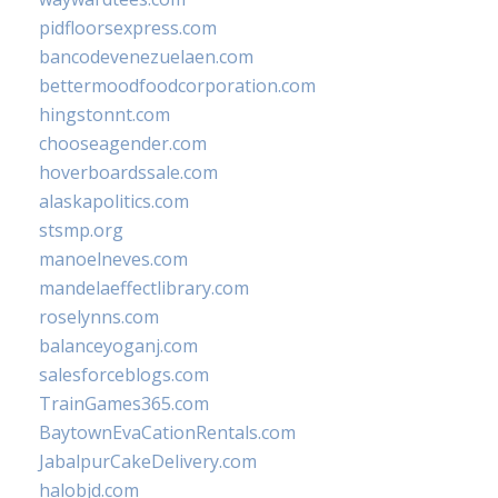
pidfloorsexpress.com
bancodevenezuelaen.com
bettermoodfoodcorporation.com
hingstonnt.com
chooseagender.com
hoverboardssale.com
alaskapolitics.com
stsmp.org
manoelneves.com
mandelaeffectlibrary.com
roselynns.com
balanceyoganj.com
salesforceblogs.com
TrainGames365.com
BaytownEvaCationRentals.com
JabalpurCakeDelivery.com
halobjd.com