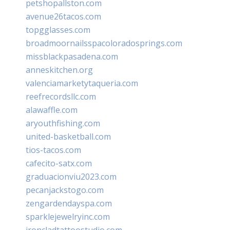
petshopallston.com
avenue26tacos.com
topgglasses.com
broadmoornailsspacoloradosprings.com
missblackpasadena.com
anneskitchen.org
valenciamarketytaqueria.com
reefrecordsllc.com
alawaffle.com
aryouthfishing.com
united-basketball.com
tios-tacos.com
cafecito-satx.com
graduacionviu2023.com
pecanjackstogo.com
zengardendayspa.com
sparklejewelryinc.com
ironcladtattoostudio.com