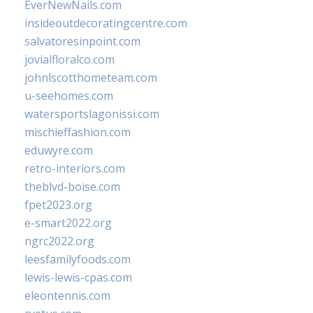
EverNewNails.com
insideoutdecoratingcentre.com
salvatoresinpoint.com
jovialfloralco.com
johnlscotthometeam.com
u-seehomes.com
watersportslagonissi.com
mischieffashion.com
eduwyre.com
retro-interiors.com
theblvd-boise.com
fpet2023.org
e-smart2022.org
ngrc2022.org
leesfamilyfoods.com
lewis-lewis-cpas.com
eleontennis.com