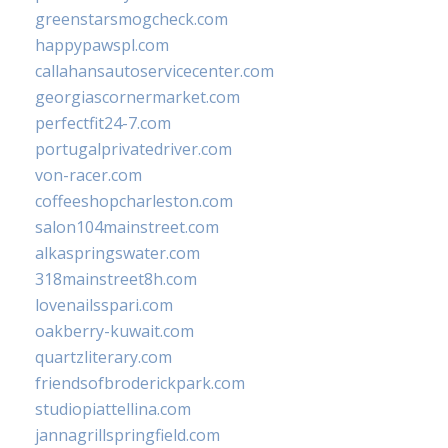
greenstarsmogcheck.com
happypawspl.com
callahansautoservicecenter.com
georgiascornermarket.com
perfectfit24-7.com
portugalprivatedriver.com
von-racer.com
coffeeshopcharleston.com
salon104mainstreet.com
alkaspringswater.com
318mainstreet8h.com
lovenailsspari.com
oakberry-kuwait.com
quartzliterary.com
friendsofbroderickpark.com
studiopiattellina.com
jannagrillspringfield.com