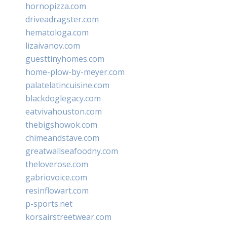
hornopizza.com
driveadragster.com
hematologa.com
lizaivanov.com
guesttinyhomes.com
home-plow-by-meyer.com
palatelatincuisine.com
blackdoglegacy.com
eatvivahouston.com
thebigshowok.com
chimeandstave.com
greatwallseafoodny.com
theloverose.com
gabriovoice.com
resinflowart.com
p-sports.net
korsairstreetwear.com