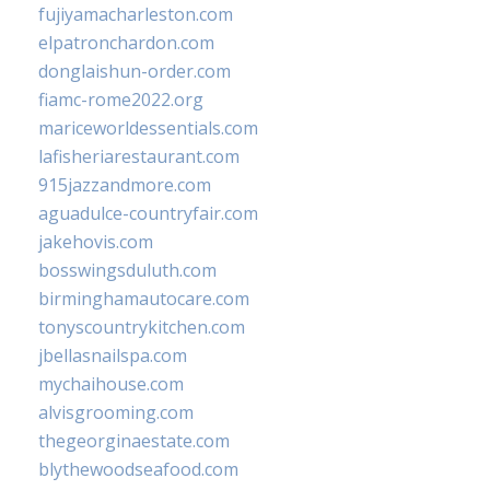
fujiyamacharleston.com
elpatronchardon.com
donglaishun-order.com
fiamc-rome2022.org
mariceworldessentials.com
lafisheriarestaurant.com
915jazzandmore.com
aguadulce-countryfair.com
jakehovis.com
bosswingsduluth.com
birminghamautocare.com
tonyscountrykitchen.com
jbellasnailspa.com
mychaihouse.com
alvisgrooming.com
thegeorginaestate.com
blythewoodseafood.com