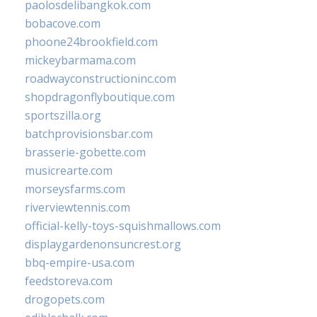
paolosdelibangkok.com
bobacove.com
phoone24brookfield.com
mickeybarmama.com
roadwayconstructioninc.com
shopdragonflyboutique.com
sportszilla.org
batchprovisionsbar.com
brasserie-gobette.com
musicrearte.com
morseysfarms.com
riverviewtennis.com
official-kelly-toys-squishmallows.com
displaygardenonsuncrest.org
bbq-empire-usa.com
feedstoreva.com
drogopets.com