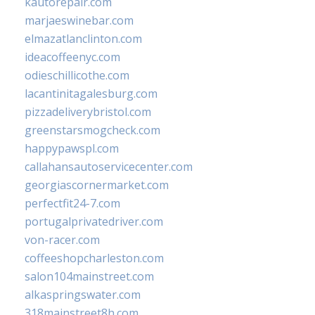
kautorepair.com
marjaeswinebar.com
elmazatlanclinton.com
ideacoffeenyc.com
odieschillicothe.com
lacantinitagalesburg.com
pizzadeliverybristol.com
greenstarsmogcheck.com
happypawspl.com
callahansautoservicecenter.com
georgiascornermarket.com
perfectfit24-7.com
portugalprivatedriver.com
von-racer.com
coffeeshopcharleston.com
salon104mainstreet.com
alkaspringswater.com
318mainstreet8h.com