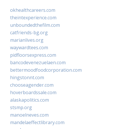
okhealthcareers.com
theintexperience.com
unboundedthefilm.com
catfriends-bg.org
marianlives.org
waywardtees.com
pidfloorsexpress.com
bancodevenezuelaen.com
bettermoodfoodcorporation.com
hingstonnt.com
chooseagender.com
hoverboardssale.com
alaskapolitics.com
stsmp.org
manoelneves.com
mandelaeffectlibrary.com