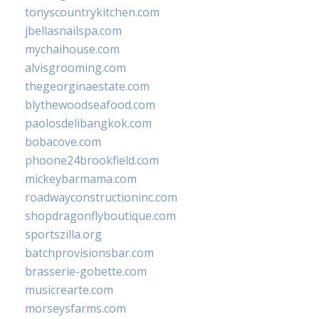
tonyscountrykitchen.com
jbellasnailspa.com
mychaihouse.com
alvisgrooming.com
thegeorginaestate.com
blythewoodseafood.com
paolosdelibangkok.com
bobacove.com
phoone24brookfield.com
mickeybarmama.com
roadwayconstructioninc.com
shopdragonflyboutique.com
sportszilla.org
batchprovisionsbar.com
brasserie-gobette.com
musicrearte.com
morseysfarms.com