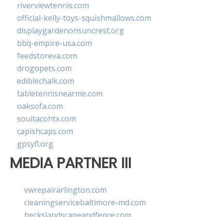
riverviewtennis.com
official-kelly-toys-squishmallows.com
displaygardenonsuncrest.org
bbq-empire-usa.com
feedstoreva.com
drogopets.com
ediblechalk.com
tabletennisnearme.com
oaksofa.com
soultacohtx.com
capishcaps.com
gpsyfl.org
MEDIA PARTNER III
vwrepairarlington.com
cleaningservicebaltimore-md.com
beckslandscapeandfence.com