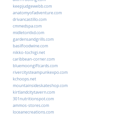
keepjudgewebb.com
anatomyofadventure.com
drivancastillo.com
cmmedspa.com
midletontkd.com
gardensandgrills.com
basilfoodwine.com
nikko-tochigi.net
caribbean-corner.com
bluemoongiftcards.com
rivercitysteampunkexpo.com
kchoops.net
mountainsideskateshop.com
kirtlandcitytavern.com
301nutritionspot.com
ammos-stores.com
loceanecreations.com