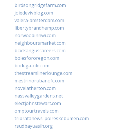
birdsongridgefarm.com
joiedevivblog.com
valera-amsterdam.com
libertybrandhemp.com
norwoodinnwi.com
neighboursmarket.com
blackanguscareers.com
bolesfororegon.com
bodega-ole.com
thestreamlinerlounge.com
mestrinorubanofc.com
novelatherton.com
nassvalleygardens.net
electjohnstewart.com
omptourtravels.com
tribratanews-polreskebumen.com
rsudbayuasih.org