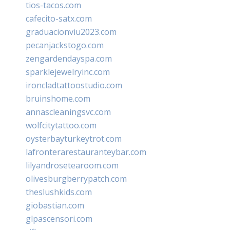
tios-tacos.com
cafecito-satx.com
graduacionviu2023.com
pecanjackstogo.com
zengardendayspa.com
sparklejewelryinc.com
ironcladtattoostudio.com
bruinshome.com
annascleaningsvc.com
wolfcitytattoo.com
oysterbayturkeytrot.com
lafronterarestauranteybar.com
lilyandrosetearoom.com
olivesburgberrypatch.com
theslushkids.com
giobastian.com
glpascensori.com