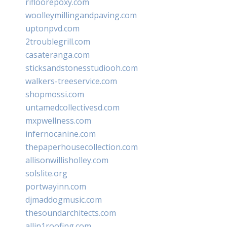
rifloorepoxy.com
woolleymillingandpaving.com
uptonpvd.com
2troublegrill.com
casateranga.com
sticksandstonesstudiooh.com
walkers-treeservice.com
shopmossi.com
untamedcollectivesd.com
mxpwellness.com
infernocanine.com
thepaperhousecollection.com
allisonwillisholley.com
solslite.org
portwayinn.com
djmaddogmusic.com
thesoundarchitects.com
allin1roofing.com