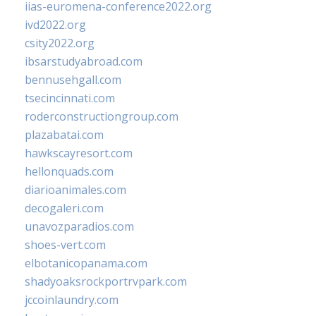
iias-euromena-conference2022.org
ivd2022.org
csity2022.org
ibsarstudyabroad.com
bennusehgall.com
tsecincinnati.com
roderconstructiongroup.com
plazabatai.com
hawkscayresort.com
hellonquads.com
diarioanimales.com
decogaleri.com
unavozparadios.com
shoes-vert.com
elbotanicopanama.com
shadyoaksrockportrvpark.com
jccoinlaundry.com