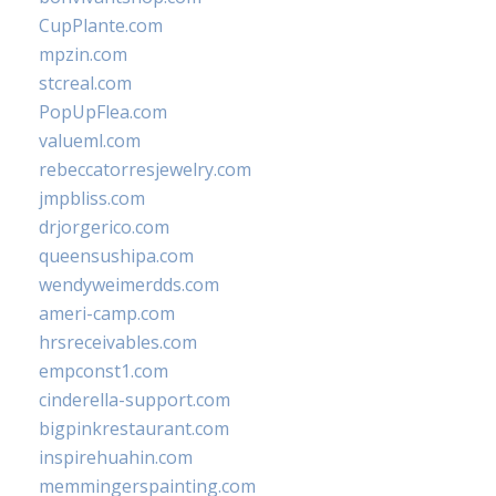
CupPlante.com
mpzin.com
stcreal.com
PopUpFlea.com
valueml.com
rebeccatorresjewelry.com
jmpbliss.com
drjorgerico.com
queensushipa.com
wendyweimerdds.com
ameri-camp.com
hrsreceivables.com
empconst1.com
cinderella-support.com
bigpinkrestaurant.com
inspirehuahin.com
memmingerspainting.com