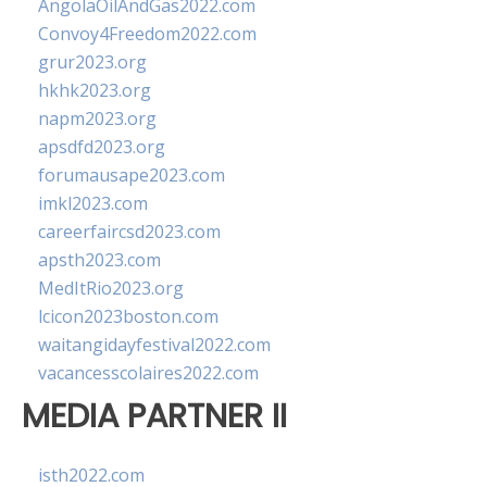
AngolaOilAndGas2022.com
Convoy4Freedom2022.com
grur2023.org
hkhk2023.org
napm2023.org
apsdfd2023.org
forumausape2023.com
imkl2023.com
careerfaircsd2023.com
apsth2023.com
MedItRio2023.org
lcicon2023boston.com
waitangidayfestival2022.com
vacancesscolaires2022.com
MEDIA PARTNER II
isth2022.com