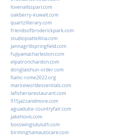
lovenailsspari.com
oakberry-kuwait.com
quartzliterary.com
friendsofbroderickpark.com
studiopiattellina.com
jannagrillspringfield.com
fujiyamacharleston.com
elpatronchardon.com
donglaishun-order.com
fiamc-rome2022.org
mariceworldessentials.com
lafisheriarestaurant.com
915jazzandmore.com
aguadulce-countryfair.com
jakehovis.com
bosswingsduluth.com
birminghamautocare.com