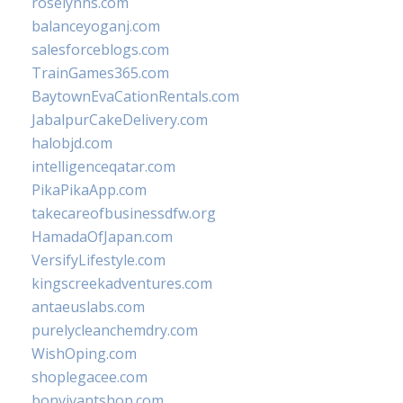
roselynns.com
balanceyoganj.com
salesforceblogs.com
TrainGames365.com
BaytownEvaCationRentals.com
JabalpurCakeDelivery.com
halobjd.com
intelligenceqatar.com
PikaPikaApp.com
takecareofbusinessdfw.org
HamadaOfJapan.com
VersifyLifestyle.com
kingscreekadventures.com
antaeuslabs.com
purelycleanchemdry.com
WishOping.com
shoplegacee.com
bonvivantshop.com