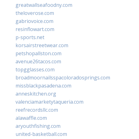
greatwallseafoodny.com
theloverose.com
gabriovoice.com
resinflowart.com
p-sports.net
korsairstreetwear.com
petshopallston.com
avenue26tacos.com
topgglasses.com
broadmoornailsspacoloradosprings.com
missblackpasadena.com
anneskitchen.org
valenciamarketytaqueria.com
reefrecordsllc.com
alawaffle.com
aryouthfishing.com
united-basketball.com