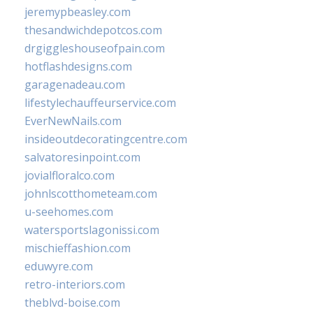
jeremypbeasley.com
thesandwichdepotcos.com
drgiggleshouseofpain.com
hotflashdesigns.com
garagenadeau.com
lifestylechauffeurservice.com
EverNewNails.com
insideoutdecoratingcentre.com
salvatoresinpoint.com
jovialfloralco.com
johnlscotthometeam.com
u-seehomes.com
watersportslagonissi.com
mischieffashion.com
eduwyre.com
retro-interiors.com
theblvd-boise.com