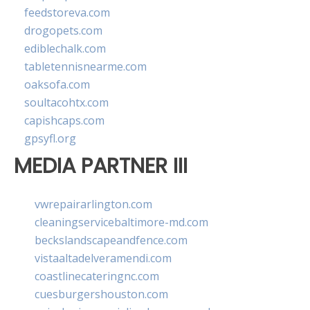
feedstoreva.com
drogopets.com
ediblechalk.com
tabletennisnearme.com
oaksofa.com
soultacohtx.com
capishcaps.com
gpsyfl.org
MEDIA PARTNER III
vwrepairarlington.com
cleaningservicebaltimore-md.com
beckslandscapeandfence.com
vistaaltadelveramendi.com
coastlinecateringnc.com
cuesburgershouston.com