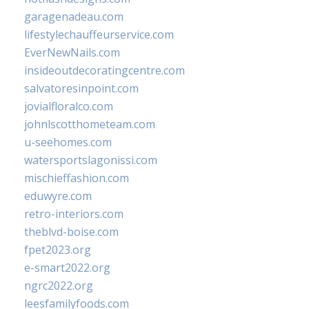
garagenadeau.com
lifestylechauffeurservice.com
EverNewNails.com
insideoutdecoratingcentre.com
salvatoresinpoint.com
jovialfloralco.com
johnlscotthometeam.com
u-seehomes.com
watersportslagonissi.com
mischieffashion.com
eduwyre.com
retro-interiors.com
theblvd-boise.com
fpet2023.org
e-smart2022.org
ngrc2022.org
leesfamilyfoods.com