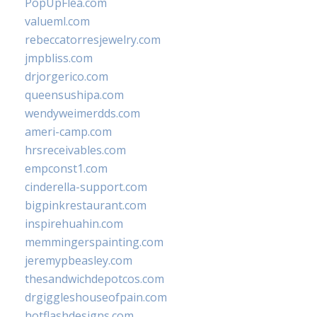
PopUpFlea.com
valueml.com
rebeccatorresjewelry.com
jmpbliss.com
drjorgerico.com
queensushipa.com
wendyweimerdds.com
ameri-camp.com
hrsreceivables.com
empconst1.com
cinderella-support.com
bigpinkrestaurant.com
inspirehuahin.com
memmingerspainting.com
jeremypbeasley.com
thesandwichdepotcos.com
drgiggleshouseofpain.com
hotflashdesigns.com