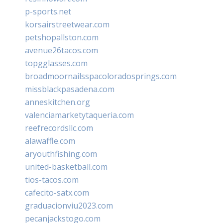
p-sports.net
korsairstreetwear.com
petshopallston.com
avenue26tacos.com
topgglasses.com
broadmoornailsspacoloradosprings.com
missblackpasadena.com
anneskitchen.org
valenciamarketytaqueria.com
reefrecordsllc.com
alawaffle.com
aryouthfishing.com
united-basketball.com
tios-tacos.com
cafecito-satx.com
graduacionviu2023.com
pecanjackstogo.com