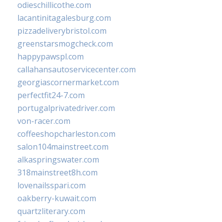
odieschillicothe.com
lacantinitagalesburg.com
pizzadeliverybristol.com
greenstarsmogcheck.com
happypawspl.com
callahansautoservicecenter.com
georgiascornermarket.com
perfectfit24-7.com
portugalprivatedriver.com
von-racer.com
coffeeshopcharleston.com
salon104mainstreet.com
alkaspringswater.com
318mainstreet8h.com
lovenailsspari.com
oakberry-kuwait.com
quartzliterary.com