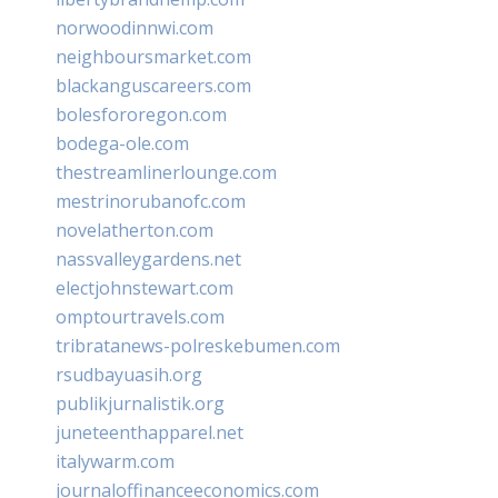
norwoodinnwi.com
neighboursmarket.com
blackanguscareers.com
bolesfororegon.com
bodega-ole.com
thestreamlinerlounge.com
mestrinorubanofc.com
novelatherton.com
nassvalleygardens.net
electjohnstewart.com
omptourtravels.com
tribratanews-polreskebumen.com
rsudbayuasih.org
publikjurnalistik.org
juneteenthapparel.net
italywarm.com
journaloffinanceeconomics.com