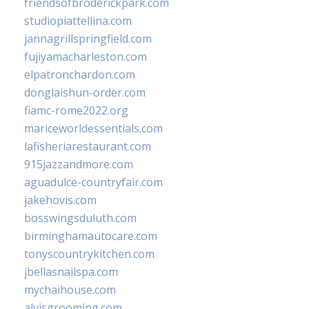
friendsofbroderickpark.com
studiopiattellina.com
jannagrillspringfield.com
fujiyamacharleston.com
elpatronchardon.com
donglaishun-order.com
fiamc-rome2022.org
mariceworldessentials.com
lafisheriarestaurant.com
915jazzandmore.com
aguadulce-countryfair.com
jakehovis.com
bosswingsduluth.com
birminghamautocare.com
tonyscountrykitchen.com
jbellasnailspa.com
mychaihouse.com
alvisgrooming.com