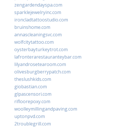
zengardendayspa.com
sparklejewelryinc.com
ironcladtattoostudio.com
bruinshome.com
annascleaningsvc.com
wolfcitytattoo.com
oysterbayturkeytrot.com
lafronterarestauranteybar.com
lilyandrosetearoom.com
olivesburgberrypatch.com
theslushkids.com
giobastian.com
glpascensori.com
rifloorepoxy.com
woolleymillingandpaving.com
uptonpvd.com
2troublegrill.com