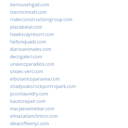
bennusehgall.com
tsecincinnati.com
roderconstructiongroup.com
plazabatai.com
hawkscayresort.com
hellonquads.com
diarioanimales.com
decogaleri.com
unavozparadios.com
shoes-vert.com
elbotanicopanama.com
shadyoaksrockportrvpark.com
jccoinlaundry.com
kautorepair.com
marjaeswinebar.com
elmazatlanclinton.com
ideacoffeenyc.com