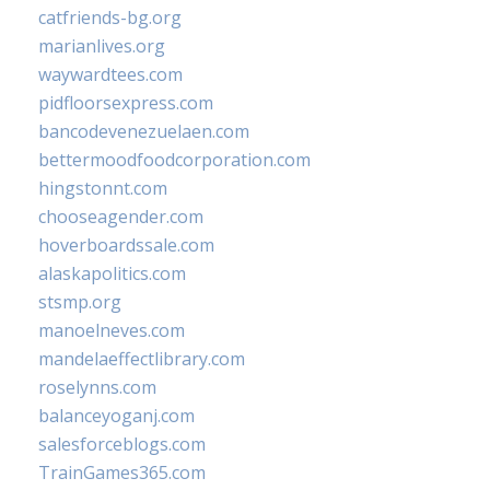
catfriends-bg.org
marianlives.org
waywardtees.com
pidfloorsexpress.com
bancodevenezuelaen.com
bettermoodfoodcorporation.com
hingstonnt.com
chooseagender.com
hoverboardssale.com
alaskapolitics.com
stsmp.org
manoelneves.com
mandelaeffectlibrary.com
roselynns.com
balanceyoganj.com
salesforceblogs.com
TrainGames365.com