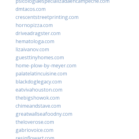
psicologiaespecializadaencampeche.com
dmtacos.com
crescentstreetprinting.com
hornopizza.com
driveadragster.com
hematologa.com
lizaivanov.com
guesttinyhomes.com
home-plow-by-meyer.com
palatelatincuisine.com
blackdoglegacy.com
eatvivahouston.com
thebigshowok.com
chimeandstave.com
greatwallseafoodny.com
theloverose.com
gabriovoice.com
resinflowart.com