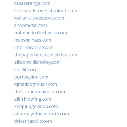
casateranga.com
sticksandstonesstudiooh.com
walkers-treeservice.com
shopmossi.com
untamedcollectivesd.com
mxpwellness.com
infernocanine.com
thepaperhousecollection.com
allisonwillisholley.com
solslite.org
portwayinn.com
djmaddogmusic.com
thesoundarchitects.com
allin1roofing.com
keepjudgewebb.com
anatomyofadventure.com
drivancastillo.com