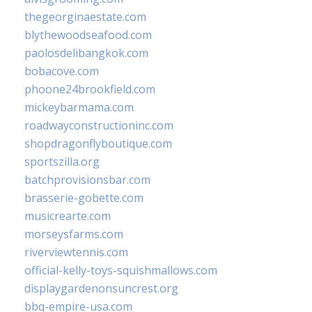
thegeorginaestate.com
blythewoodseafood.com
paolosdelibangkok.com
bobacove.com
phoone24brookfield.com
mickeybarmama.com
roadwayconstructioninc.com
shopdragonflyboutique.com
sportszilla.org
batchprovisionsbar.com
brasserie-gobette.com
musicrearte.com
morseysfarms.com
riverviewtennis.com
official-kelly-toys-squishmallows.com
displaygardenonsuncrest.org
bbq-empire-usa.com