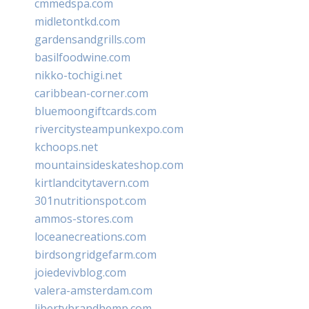
cmmedspa.com
midletontkd.com
gardensandgrills.com
basilfoodwine.com
nikko-tochigi.net
caribbean-corner.com
bluemoongiftcards.com
rivercitysteampunkexpo.com
kchoops.net
mountainsideskateshop.com
kirtlandcitytavern.com
301nutritionspot.com
ammos-stores.com
loceanecreations.com
birdsongridgefarm.com
joiedevivblog.com
valera-amsterdam.com
libertybrandhemp.com