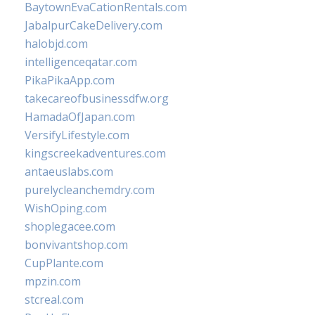
BaytownEvaCationRentals.com
JabalpurCakeDelivery.com
halobjd.com
intelligenceqatar.com
PikaPikaApp.com
takecareofbusinessdfw.org
HamadaOfJapan.com
VersifyLifestyle.com
kingscreekadventures.com
antaeuslabs.com
purelycleanchemdry.com
WishOping.com
shoplegacee.com
bonvivantshop.com
CupPlante.com
mpzin.com
stcreal.com