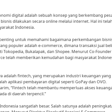
onomi digital adalah sebuah konsep yang berkembang pesa
 bisnis dilakukan secara online melalui internet. Hal ini tela
arakat Indonesia.
at penting untuk memahami bagaimana perkembangan bisnis
al yang populer adalah e-commerce, dimana transaksi jual bel
erti Tokopedia, Bukalapak, dan Shopee. Menurut Co-Founder
erce telah memberikan kemudahan bagi masyarakat Indone
nya adalah fintech, yang merupakan industri keuangan yang
lah aplikasi pembayaran digital seperti GoPay dan OVO.
arim, “Fintech telah membantu memperluas akses keuang
da di daerah terpencil.”
Indonesia sangatlah besar. Salah satunya adalah peningka