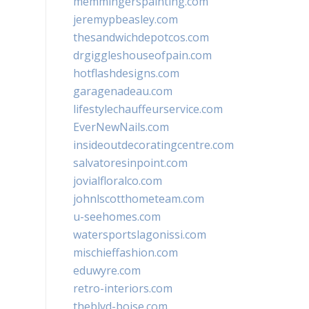
memmingerspainting.com
jeremypbeasley.com
thesandwichdepotcos.com
drgiggleshouseofpain.com
hotflashdesigns.com
garagenadeau.com
lifestylechauffeurservice.com
EverNewNails.com
insideoutdecoratingcentre.com
salvatoresinpoint.com
jovialfloralco.com
johnlscotthometeam.com
u-seehomes.com
watersportslagonissi.com
mischieffashion.com
eduwyre.com
retro-interiors.com
theblvd-boise.com