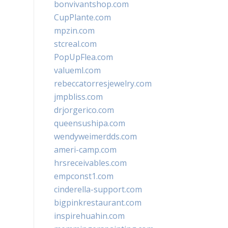
bonvivantshop.com
CupPlante.com
mpzin.com
stcreal.com
PopUpFlea.com
valueml.com
rebeccatorresjewelry.com
jmpbliss.com
drjorgerico.com
queensushipa.com
wendyweimerdds.com
ameri-camp.com
hrsreceivables.com
empconst1.com
cinderella-support.com
bigpinkrestaurant.com
inspirehuahin.com