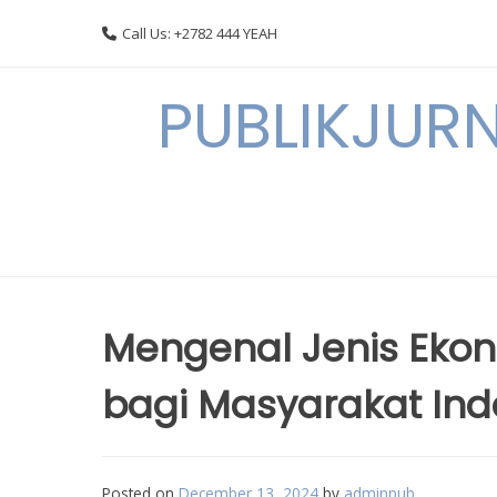
Skip
Call Us: +2782 444 YEAH
to
content
PUBLIKJURN
Mengenal Jenis Eko
bagi Masyarakat Ind
Posted on
December 13, 2024
by
adminpub