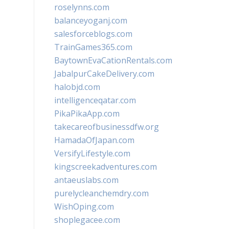
roselynns.com
balanceyoganj.com
salesforceblogs.com
TrainGames365.com
BaytownEvaCationRentals.com
JabalpurCakeDelivery.com
halobjd.com
intelligenceqatar.com
PikaPikaApp.com
takecareofbusinessdfw.org
HamadaOfJapan.com
VersifyLifestyle.com
kingscreekadventures.com
antaeuslabs.com
purelycleanchemdry.com
WishOping.com
shoplegacee.com