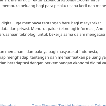
ayanan. Menurut Direktur Eksekutif Asosiasi E-Commerce
ah membuka peluang bagi para pelaku usaha kecil dan men
 digital juga membawa tantangan baru bagi masyarakat
ata dan privasi. Menurut pakar teknologi informasi, Andi
erusahaan teknologi untuk bekerja sama dalam mengatasi
l dan memahami dampaknya bagi masyarakat Indonesia,
 siap menghadapi tantangan dan memanfaatkan peluang y
lajar dan beradaptasi dengan perkembangan ekonomi digital y
Diketahui
Tren Ekonomi Terkini Indonesia di Tahu