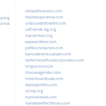
okhealthcareers.com
theintexperience.com
nopang
unboundedthefilm.com
ional
catfriends-bg.org
marianlives.org
waywardtees.com
pidfloorsexpress.com
bancodevenezuelaen.com
bettermoodfoodcorporation.com
hingstonnt.com
chooseagender.com
hoverboardssale.com
alaskapolitics.com
stsmp.org
manoelneves.com
mandelaeffectlibrary.com