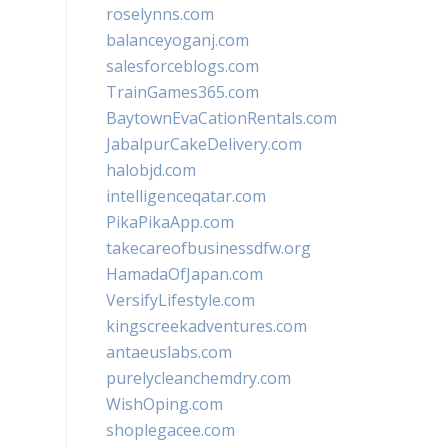
roselynns.com
balanceyoganj.com
salesforceblogs.com
TrainGames365.com
BaytownEvaCationRentals.com
JabalpurCakeDelivery.com
halobjd.com
intelligenceqatar.com
PikaPikaApp.com
takecareofbusinessdfw.org
HamadaOfJapan.com
VersifyLifestyle.com
kingscreekadventures.com
antaeuslabs.com
purelycleanchemdry.com
WishOping.com
shoplegacee.com