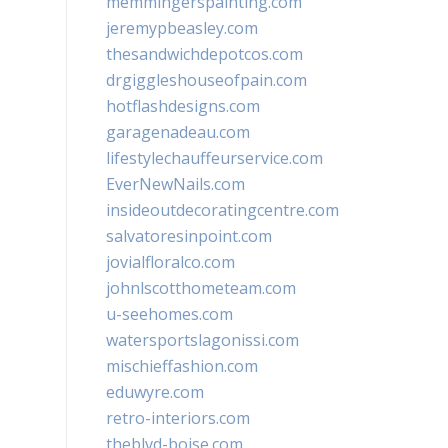
memmingerspainting.com
jeremypbeasley.com
thesandwichdepotcos.com
drgiggleshouseofpain.com
hotflashdesigns.com
garagenadeau.com
lifestylechauffeurservice.com
EverNewNails.com
insideoutdecoratingcentre.com
salvatoresinpoint.com
jovialfloralco.com
johnlscotthometeam.com
u-seehomes.com
watersportslagonissi.com
mischieffashion.com
eduwyre.com
retro-interiors.com
theblvd-boise.com