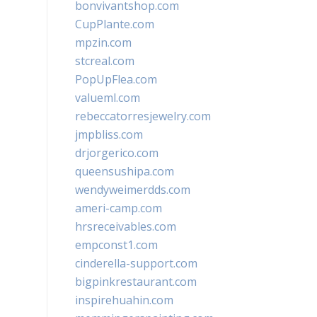
bonvivantshop.com
CupPlante.com
mpzin.com
stcreal.com
PopUpFlea.com
valueml.com
rebeccatorresjewelry.com
jmpbliss.com
drjorgerico.com
queensushipa.com
wendyweimerdds.com
ameri-camp.com
hrsreceivables.com
empconst1.com
cinderella-support.com
bigpinkrestaurant.com
inspirehuahin.com