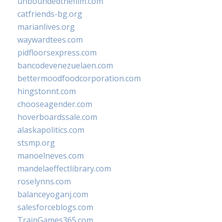
unboundedthefilm.com
catfriends-bg.org
marianlives.org
waywardtees.com
pidfloorsexpress.com
bancodevenezuelaen.com
bettermoodfoodcorporation.com
hingstonnt.com
chooseagender.com
hoverboardssale.com
alaskapolitics.com
stsmp.org
manoelneves.com
mandelaeffectlibrary.com
roselynns.com
balanceyoganj.com
salesforceblogs.com
TrainGames365.com