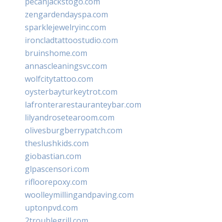
pecanjackstogo.com
zengardendayspa.com
sparklejewelryinc.com
ironcladtattoostudio.com
bruinshome.com
annascleaningsvc.com
wolfcitytattoo.com
oysterbayturkeytrot.com
lafronterarestauranteybar.com
lilyandrosetearoom.com
olivesburgberrypatch.com
theslushkids.com
giobastian.com
glpascensori.com
rifloorepoxy.com
woolleymillingandpaving.com
uptonpvd.com
2troublegrill.com