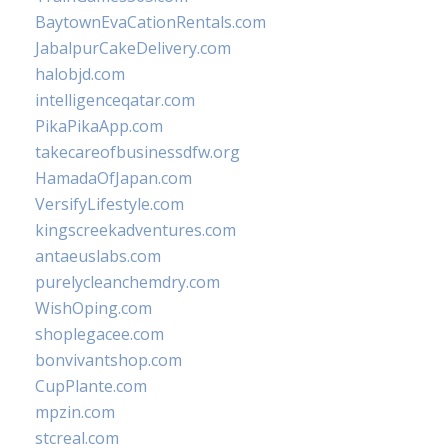
BaytownEvaCationRentals.com
JabalpurCakeDelivery.com
halobjd.com
intelligenceqatar.com
PikaPikaApp.com
takecareofbusinessdfw.org
HamadaOfJapan.com
VersifyLifestyle.com
kingscreekadventures.com
antaeuslabs.com
purelycleanchemdry.com
WishOping.com
shoplegacee.com
bonvivantshop.com
CupPlante.com
mpzin.com
stcreal.com