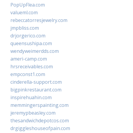
PopUpFlea.com
valueml.com
rebeccatorresjewelry.com
jmpbliss.com
drjorgerico.com
queensushipa.com
wendyweimerdds.com
ameri-camp.com
hrsreceivables.com
empconst1.com
cinderella-support.com
bigpinkrestaurant.com
inspirehuahin.com
memmingerspainting.com
jeremypbeasley.com
thesandwichdepotcos.com
drgiggleshouseofpain.com