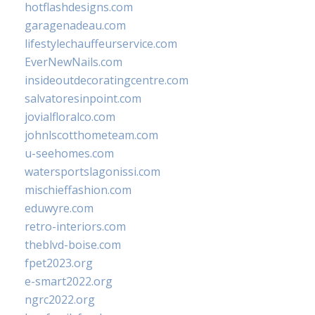
hotflashdesigns.com
garagenadeau.com
lifestylechauffeurservice.com
EverNewNails.com
insideoutdecoratingcentre.com
salvatoresinpoint.com
jovialfloralco.com
johnlscotthometeam.com
u-seehomes.com
watersportslagonissi.com
mischieffashion.com
eduwyre.com
retro-interiors.com
theblvd-boise.com
fpet2023.org
e-smart2022.org
ngrc2022.org