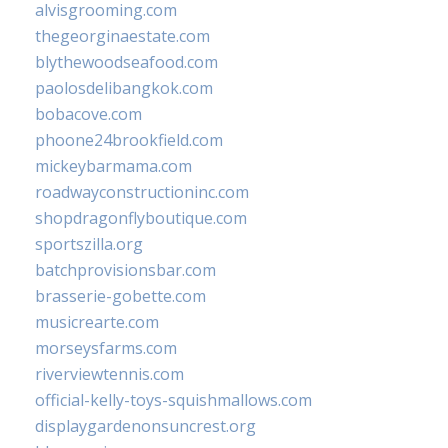
alvisgrooming.com
thegeorginaestate.com
blythewoodseafood.com
paolosdelibangkok.com
bobacove.com
phoone24brookfield.com
mickeybarmama.com
roadwayconstructioninc.com
shopdragonflyboutique.com
sportszilla.org
batchprovisionsbar.com
brasserie-gobette.com
musicrearte.com
morseysfarms.com
riverviewtennis.com
official-kelly-toys-squishmallows.com
displaygardenonsuncrest.org