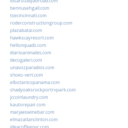
ibsarstudyabroad.com
bennusehgall.com
tsecincinnati.com
roderconstructiongroup.com
plazabatai.com
hawkscayresort.com
hellonquads.com
diarioanimales.com
decogaleri.com
unavozparadios.com
shoes-vert.com
elbotanicopanama.com
shadyoaksrockportrvpark.com
jccoinlaundry.com
kautorepair.com
marjaeswinebar.com
elmazatlanclinton.com
ideacoffeenyc.com