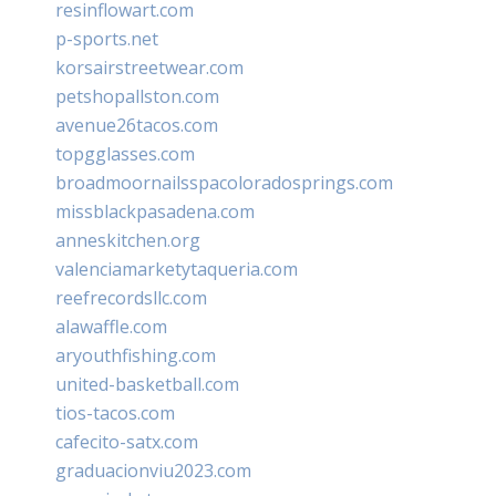
resinflowart.com
p-sports.net
korsairstreetwear.com
petshopallston.com
avenue26tacos.com
topgglasses.com
broadmoornailsspacoloradosprings.com
missblackpasadena.com
anneskitchen.org
valenciamarketytaqueria.com
reefrecordsllc.com
alawaffle.com
aryouthfishing.com
united-basketball.com
tios-tacos.com
cafecito-satx.com
graduacionviu2023.com