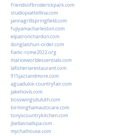
friendsofbroderickpark.com
studiopiattellina.com
jannagrillspringfield.com
fujiyamacharleston.com
elpatronchardon.com
donglaishun-order.com
fiamc-rome2022.org
mariceworldessentials.com
lafisheriarestaurant.com
915jazzandmore.com
aguadulce-countryfair.com
jakehovis.com
bosswingsduluth.com
birminghamautocare.com
tonyscountrykitchen.com
jbellasnailspa.com
mychaihouse.com