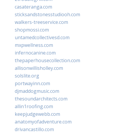
casateranga.com
sticksandstonesstudiooh.com
walkers-treeservice.com
shopmossi.com
untamedcollectivesd.com
mxpwellness.com
infernocanine.com
thepaperhousecollection.com
allisonwillisholley.com
solslite.org
portwayinn.com
djmaddogmusic.com
thesoundarchitects.com
allin1roofing.com
keepjudgewebb.com
anatomyofadventure.com
drivancastillo.com