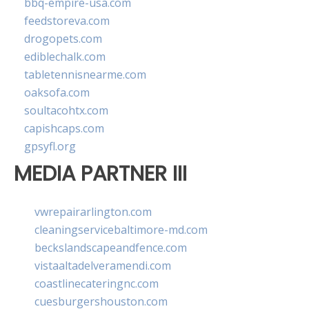
bbq-empire-usa.com
feedstoreva.com
drogopets.com
ediblechalk.com
tabletennisnearme.com
oaksofa.com
soultacohtx.com
capishcaps.com
gpsyfl.org
MEDIA PARTNER III
vwrepairarlington.com
cleaningservicebaltimore-md.com
beckslandscapeandfence.com
vistaaltadelveramendi.com
coastlinecateringnc.com
cuesburgershouston.com