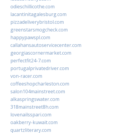
odieschillicothe.com
lacantinitagalesburg.com
pizzadeliverybristol.com
greenstarsmogcheck.com
happypawspl.com
callahansautoservicecenter.com
georgiascornermarket.com
perfectfit24-7.com
portugalprivatedriver.com
von-racer.com
coffeeshopcharleston.com
salon104mainstreet.com
alkaspringswater.com
318mainstreet8h.com
lovenailsspari.com
oakberry-kuwait.com
quartzliterary.com