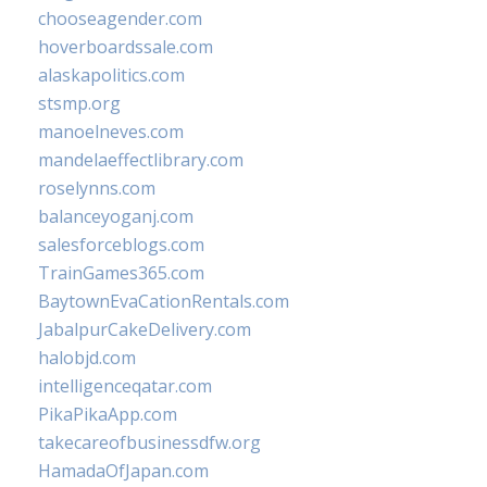
chooseagender.com
hoverboardssale.com
alaskapolitics.com
stsmp.org
manoelneves.com
mandelaeffectlibrary.com
roselynns.com
balanceyoganj.com
salesforceblogs.com
TrainGames365.com
BaytownEvaCationRentals.com
JabalpurCakeDelivery.com
halobjd.com
intelligenceqatar.com
PikaPikaApp.com
takecareofbusinessdfw.org
HamadaOfJapan.com