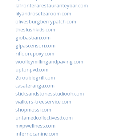
lafronterarestauranteybar.com
lilyandrosetearoom.com
olivesburgberrypatch.com
theslushkids.com
giobastian.com
glpascensori.com
rifloorepoxy.com
woolleymillingandpaving.com
uptonpvd.com
2troublegrill.com
casateranga.com
sticksandstonesstudiooh.com
walkers-treeservice.com
shopmossi.com
untamedcollectivesd.com
mxpwellness.com
infernocanine.com