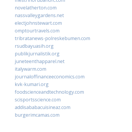
novelatherton.com
nassvalleygardens.net
electjohnstewart.com
omptourtravels.com
tribratanews-polreskebumen.com
rsudbayuasih.org
publikjurnalistik.org
juneteenthapparel.net
italywarm.com
journaloffinanceeconomics.com
kvk-kumari.org
foodscienceandtechnology.com
scisportsscience.com
addisababacuisineaz.com
burgerimcamas.com