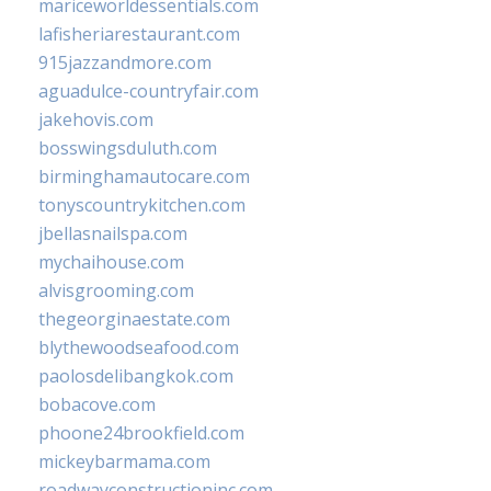
mariceworldessentials.com
lafisheriarestaurant.com
915jazzandmore.com
aguadulce-countryfair.com
jakehovis.com
bosswingsduluth.com
birminghamautocare.com
tonyscountrykitchen.com
jbellasnailspa.com
mychaihouse.com
alvisgrooming.com
thegeorginaestate.com
blythewoodseafood.com
paolosdelibangkok.com
bobacove.com
phoone24brookfield.com
mickeybarmama.com
roadwayconstructioninc.com