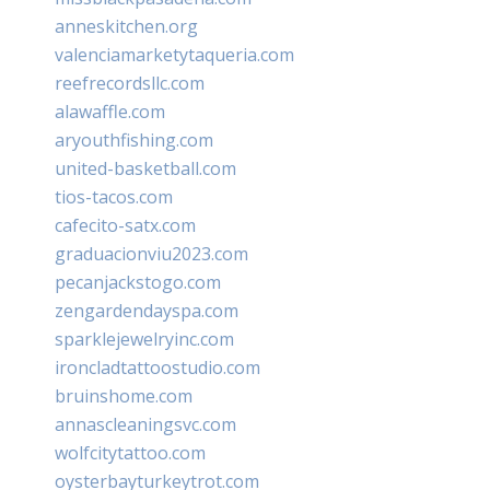
anneskitchen.org
valenciamarketytaqueria.com
reefrecordsllc.com
alawaffle.com
aryouthfishing.com
united-basketball.com
tios-tacos.com
cafecito-satx.com
graduacionviu2023.com
pecanjackstogo.com
zengardendayspa.com
sparklejewelryinc.com
ironcladtattoostudio.com
bruinshome.com
annascleaningsvc.com
wolfcitytattoo.com
oysterbayturkeytrot.com