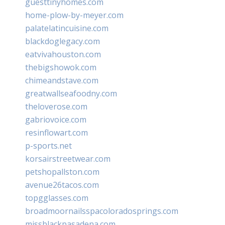
guesttinyhomes.com
home-plow-by-meyer.com
palatelatincuisine.com
blackdoglegacy.com
eatvivahouston.com
thebigshowok.com
chimeandstave.com
greatwallseafoodny.com
theloverose.com
gabriovoice.com
resinflowart.com
p-sports.net
korsairstreetwear.com
petshopallston.com
avenue26tacos.com
topgglasses.com
broadmoornailsspacoloradosprings.com
missblackpasadena.com