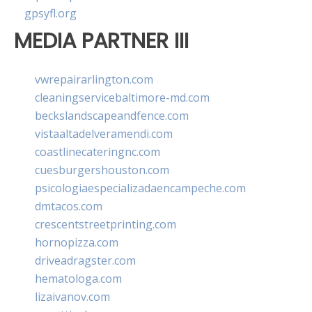
gpsyfl.org
MEDIA PARTNER III
vwrepairarlington.com
cleaningservicebaltimore-md.com
beckslandscapeandfence.com
vistaaltadelveramendi.com
coastlinecateringnc.com
cuesburgershouston.com
psicologiaespecializadaencampeche.com
dmtacos.com
crescentstreetprinting.com
hornopizza.com
driveadragster.com
hematologa.com
lizaivanov.com