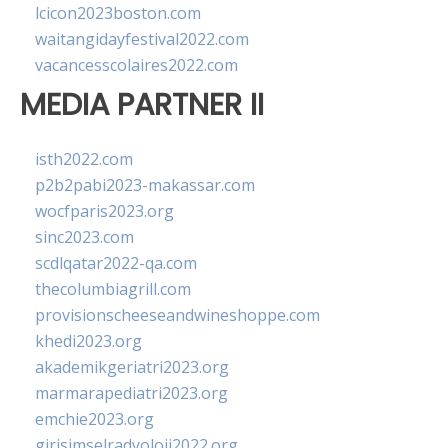
lcicon2023boston.com
waitangidayfestival2022.com
vacancesscolaires2022.com
MEDIA PARTNER II
isth2022.com
p2b2pabi2023-makassar.com
wocfparis2023.org
sinc2023.com
scdlqatar2022-qa.com
thecolumbiagrill.com
provisionscheeseandwineshoppe.com
khedi2023.org
akademikgeriatri2023.org
marmarapediatri2023.org
emchie2023.org
girisimselradyoloji2022.org