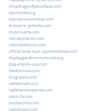
shopdragonflyboutique.com
sportszilla.org
batchprovisionsbar.com
brasserie-gobette.com
musicrearte.com
morseysfarms.com
riverviewtennis.com
official-kelly-toys-squishmallows.com
displaygardenonsuncrest.org
bbq-empire-usa.com
feedstoreva.com
drogopets.com
ediblechalk.com
tabletennisnearme.com
oaksofa.com
soultacohtx.com
capishcaps.com