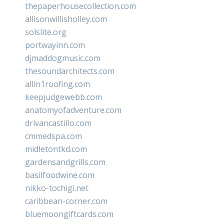
thepaperhousecollection.com
allisonwillisholley.com
solslite.org
portwayinn.com
djmaddogmusic.com
thesoundarchitects.com
allin1roofing.com
keepjudgewebb.com
anatomyofadventure.com
drivancastillo.com
cmmedspa.com
midletontkd.com
gardensandgrills.com
basilfoodwine.com
nikko-tochigi.net
caribbean-corner.com
bluemoongiftcards.com