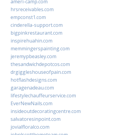
ameri-camp.com
hrsreceivables.com
empconst1.com
cinderella-support.com
bigpinkrestaurant.com
inspirehuahin.com
memmingerspainting.com
jeremypbeasley.com
thesandwichdepotcos.com
drgiggleshouseofpain.com
hotflashdesigns.com
garagenadeau.com
lifestylechauffeurservice.com
EverNewNails.com
insideoutdecoratingcentre.com
salvatoresinpoint.com
jovialfloralco.com
johnlscotthometeam.com