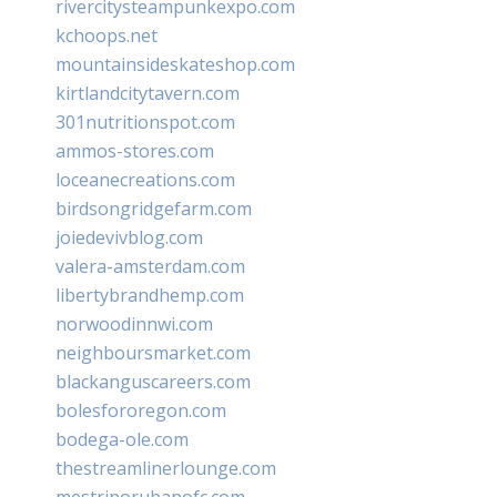
rivercitysteampunkexpo.com
kchoops.net
mountainsideskateshop.com
kirtlandcitytavern.com
301nutritionspot.com
ammos-stores.com
loceanecreations.com
birdsongridgefarm.com
joiedevivblog.com
valera-amsterdam.com
libertybrandhemp.com
norwoodinnwi.com
neighboursmarket.com
blackanguscareers.com
bolesfororegon.com
bodega-ole.com
thestreamlinerlounge.com
mestrinorubanofc.com