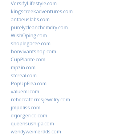
VersifyLifestyle.com
kingscreekadventures.com
antaeuslabs.com
purelycleanchemdry.com
WishOping.com
shoplegacee.com
bonvivantshop.com
CupPlante.com
mpzin.com
stcreal.com
PopUpFlea.com
valueml.com
rebeccatorresjewelry.com
jmpbliss.com
drjorgerico.com
queensushipa.com
wendyweimerdds.com