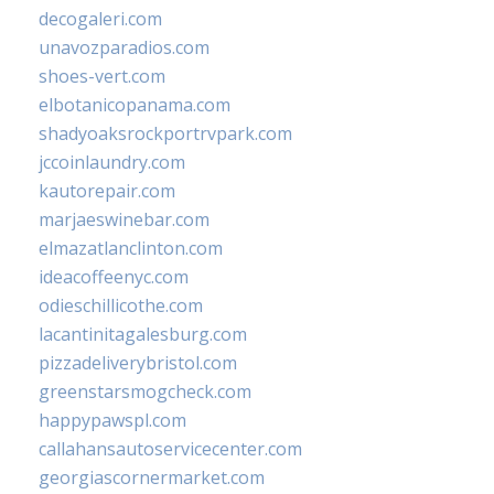
decogaleri.com
unavozparadios.com
shoes-vert.com
elbotanicopanama.com
shadyoaksrockportrvpark.com
jccoinlaundry.com
kautorepair.com
marjaeswinebar.com
elmazatlanclinton.com
ideacoffeenyc.com
odieschillicothe.com
lacantinitagalesburg.com
pizzadeliverybristol.com
greenstarsmogcheck.com
happypawspl.com
callahansautoservicecenter.com
georgiascornermarket.com