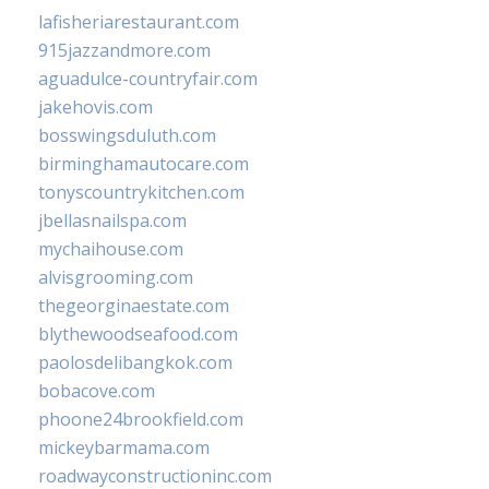
lafisheriarestaurant.com
915jazzandmore.com
aguadulce-countryfair.com
jakehovis.com
bosswingsduluth.com
birminghamautocare.com
tonyscountrykitchen.com
jbellasnailspa.com
mychaihouse.com
alvisgrooming.com
thegeorginaestate.com
blythewoodseafood.com
paolosdelibangkok.com
bobacove.com
phoone24brookfield.com
mickeybarmama.com
roadwayconstructioninc.com