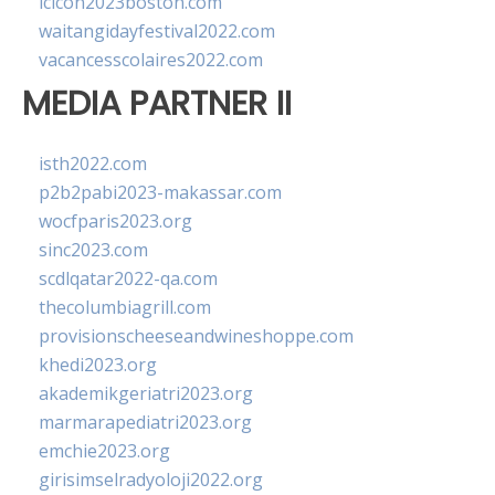
lcicon2023boston.com
waitangidayfestival2022.com
vacancesscolaires2022.com
MEDIA PARTNER II
isth2022.com
p2b2pabi2023-makassar.com
wocfparis2023.org
sinc2023.com
scdlqatar2022-qa.com
thecolumbiagrill.com
provisionscheeseandwineshoppe.com
khedi2023.org
akademikgeriatri2023.org
marmarapediatri2023.org
emchie2023.org
girisimselradyoloji2022.org