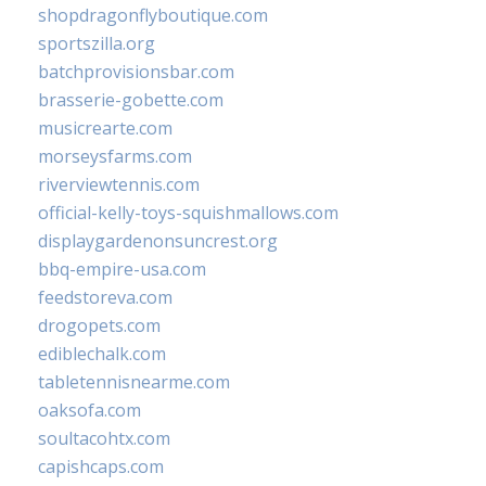
shopdragonflyboutique.com
sportszilla.org
batchprovisionsbar.com
brasserie-gobette.com
musicrearte.com
morseysfarms.com
riverviewtennis.com
official-kelly-toys-squishmallows.com
displaygardenonsuncrest.org
bbq-empire-usa.com
feedstoreva.com
drogopets.com
ediblechalk.com
tabletennisnearme.com
oaksofa.com
soultacohtx.com
capishcaps.com