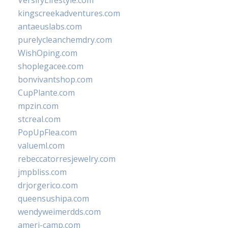
VersifyLifestyle.com
kingscreekadventures.com
antaeuslabs.com
purelycleanchemdry.com
WishOping.com
shoplegacee.com
bonvivantshop.com
CupPlante.com
mpzin.com
stcreal.com
PopUpFlea.com
valueml.com
rebeccatorresjewelry.com
jmpbliss.com
drjorgerico.com
queensushipa.com
wendyweimerdds.com
ameri-camp.com