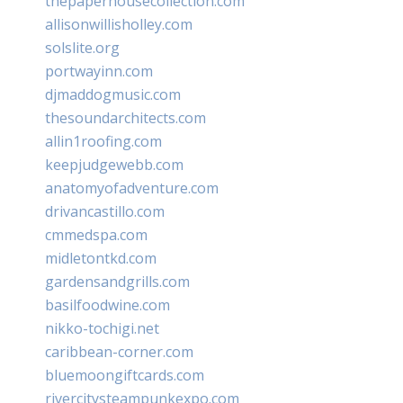
thepaperhousecollection.com
allisonwillisholley.com
solslite.org
portwayinn.com
djmaddogmusic.com
thesoundarchitects.com
allin1roofing.com
keepjudgewebb.com
anatomyofadventure.com
drivancastillo.com
cmmedspa.com
midletontkd.com
gardensandgrills.com
basilfoodwine.com
nikko-tochigi.net
caribbean-corner.com
bluemoongiftcards.com
rivercitysteampunkexpo.com