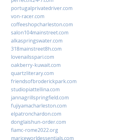
perfectfit24-7.com
portugalprivatedriver.com
von-racer.com
coffeeshopcharleston.com
salon104mainstreet.com
alkaspringswater.com
318mainstreet8h.com
lovenailsspari.com
oakberry-kuwait.com
quartzliterary.com
friendsofbroderickpark.com
studiopiattellina.com
jannagrillspringfield.com
fujiyamacharleston.com
elpatronchardon.com
donglaishun-order.com
fiamc-rome2022.org
mariceworldessentials.com