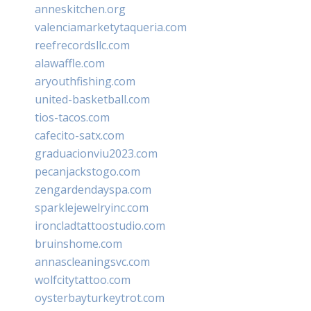
anneskitchen.org
valenciamarketytaqueria.com
reefrecordsllc.com
alawaffle.com
aryouthfishing.com
united-basketball.com
tios-tacos.com
cafecito-satx.com
graduacionviu2023.com
pecanjackstogo.com
zengardendayspa.com
sparklejewelryinc.com
ironcladtattoostudio.com
bruinshome.com
annascleaningsvc.com
wolfcitytattoo.com
oysterbayturkeytrot.com