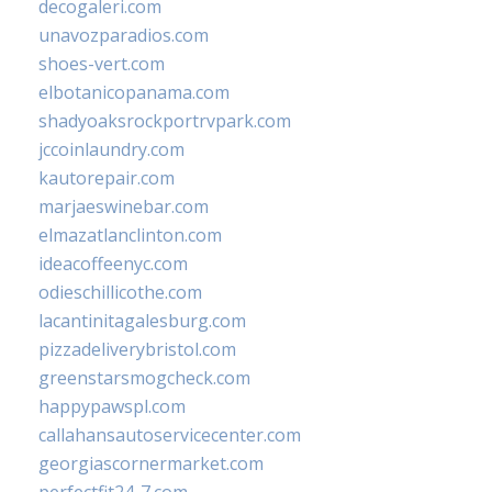
decogaleri.com
unavozparadios.com
shoes-vert.com
elbotanicopanama.com
shadyoaksrockportrvpark.com
jccoinlaundry.com
kautorepair.com
marjaeswinebar.com
elmazatlanclinton.com
ideacoffeenyc.com
odieschillicothe.com
lacantinitagalesburg.com
pizzadeliverybristol.com
greenstarsmogcheck.com
happypawspl.com
callahansautoservicecenter.com
georgiascornermarket.com