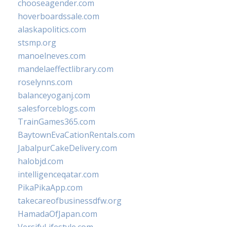
chooseagender.com
hoverboardssale.com
alaskapolitics.com
stsmp.org
manoelneves.com
mandelaeffectlibrary.com
roselynns.com
balanceyoganj.com
salesforceblogs.com
TrainGames365.com
BaytownEvaCationRentals.com
JabalpurCakeDelivery.com
halobjd.com
intelligenceqatar.com
PikaPikaApp.com
takecareofbusinessdfw.org
HamadaOfJapan.com