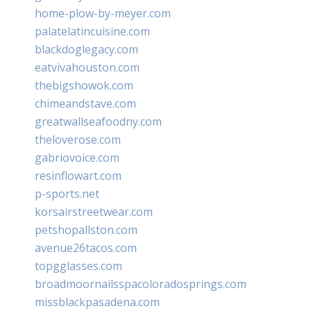
home-plow-by-meyer.com
palatelatincuisine.com
blackdoglegacy.com
eatvivahouston.com
thebigshowok.com
chimeandstave.com
greatwallseafoodny.com
theloverose.com
gabriovoice.com
resinflowart.com
p-sports.net
korsairstreetwear.com
petshopallston.com
avenue26tacos.com
topgglasses.com
broadmoornailsspacoloradosprings.com
missblackpasadena.com