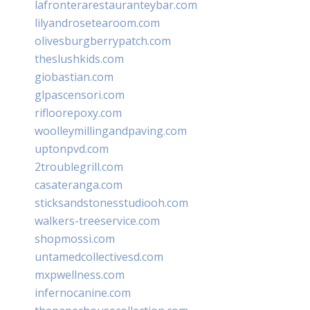
lafronterarestauranteybar.com
lilyandrosetearoom.com
olivesburgberrypatch.com
theslushkids.com
giobastian.com
glpascensori.com
rifloorepoxy.com
woolleymillingandpaving.com
uptonpvd.com
2troublegrill.com
casateranga.com
sticksandstonesstudiooh.com
walkers-treeservice.com
shopmossi.com
untamedcollectivesd.com
mxpwellness.com
infernocanine.com