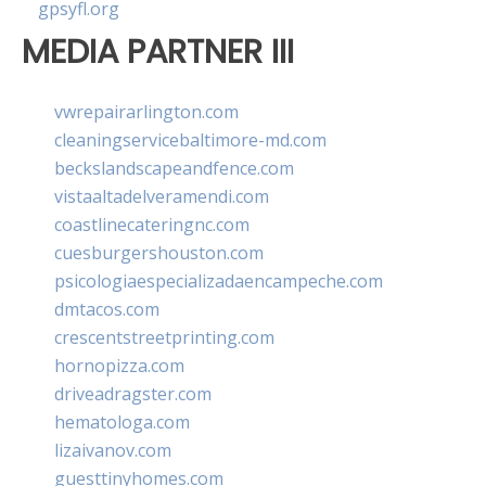
gpsyfl.org
MEDIA PARTNER III
vwrepairarlington.com
cleaningservicebaltimore-md.com
beckslandscapeandfence.com
vistaaltadelveramendi.com
coastlinecateringnc.com
cuesburgershouston.com
psicologiaespecializadaencampeche.com
dmtacos.com
crescentstreetprinting.com
hornopizza.com
driveadragster.com
hematologa.com
lizaivanov.com
guesttinyhomes.com