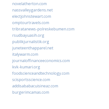
novelatherton.com
nassvalleygardens.net
electjohnstewart.com
omptourtravels.com
tribratanews-polreskebumen.com
rsudbayuasih.org
publikjurnalistik.org
juneteenthapparel.net
italywarm.com
journaloffinanceeconomics.com
kvk-kumari.org
foodscienceandtechnology.com
scisportsscience.com
addisababacuisineaz.com
burgerimcamas.com