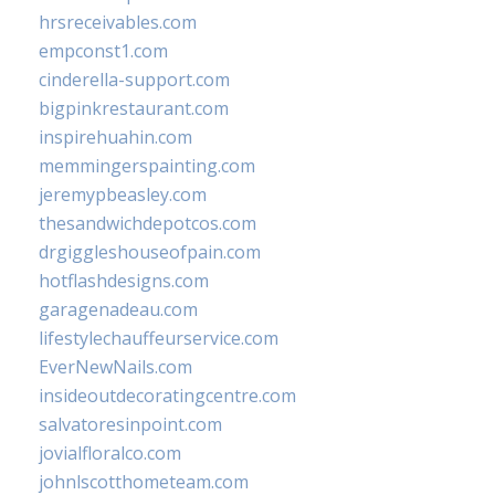
hrsreceivables.com
empconst1.com
cinderella-support.com
bigpinkrestaurant.com
inspirehuahin.com
memmingerspainting.com
jeremypbeasley.com
thesandwichdepotcos.com
drgiggleshouseofpain.com
hotflashdesigns.com
garagenadeau.com
lifestylechauffeurservice.com
EverNewNails.com
insideoutdecoratingcentre.com
salvatoresinpoint.com
jovialfloralco.com
johnlscotthometeam.com