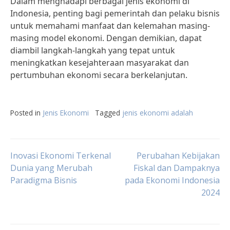
Dalam menghadapi berbagai jenis ekonomi di
Indonesia, penting bagi pemerintah dan pelaku bisnis
untuk memahami manfaat dan kelemahan masing-
masing model ekonomi. Dengan demikian, dapat
diambil langkah-langkah yang tepat untuk
meningkatkan kesejahteraan masyarakat dan
pertumbuhan ekonomi secara berkelanjutan.
Posted in
Jenis Ekonomi
Tagged
jenis ekonomi adalah
Post
Inovasi Ekonomi Terkenal
Perubahan Kebijakan
Dunia yang Merubah
Fiskal dan Dampaknya
Paradigma Bisnis
pada Ekonomi Indonesia
navigation
2024