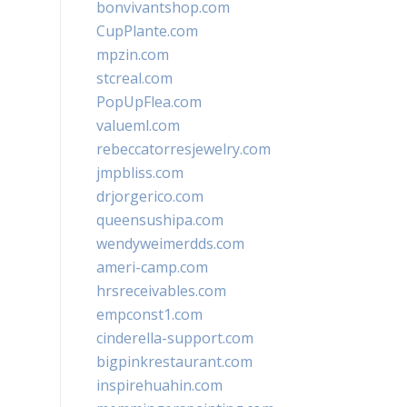
bonvivantshop.com
CupPlante.com
mpzin.com
stcreal.com
PopUpFlea.com
valueml.com
rebeccatorresjewelry.com
jmpbliss.com
drjorgerico.com
queensushipa.com
wendyweimerdds.com
ameri-camp.com
hrsreceivables.com
empconst1.com
cinderella-support.com
bigpinkrestaurant.com
inspirehuahin.com