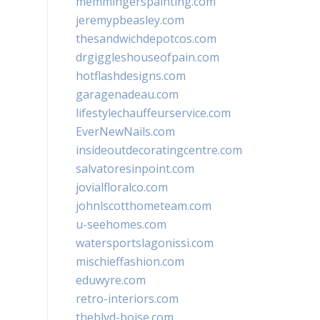
memmingerspainting.com
jeremypbeasley.com
thesandwichdepotcos.com
drgiggleshouseofpain.com
hotflashdesigns.com
garagenadeau.com
lifestylechauffeurservice.com
EverNewNails.com
insideoutdecoratingcentre.com
salvatoresinpoint.com
jovialfloralco.com
johnlscotthometeam.com
u-seehomes.com
watersportslagonissi.com
mischieffashion.com
eduwyre.com
retro-interiors.com
theblvd-boise.com