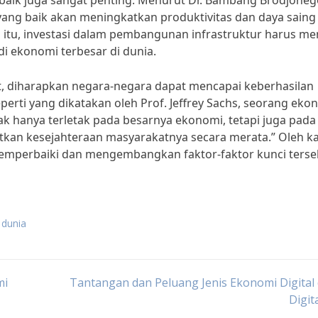
g baik juga sangat penting. Menurut Dr. Bambang Brodjoneg
yang baik akan meningkatkan produktivitas dan daya saing
 itu, investasi dalam pembangunan infrastruktur harus me
di ekonomi terbesar di dunia.
, diharapkan negara-negara dapat mencapai keberhasilan
perti yang dikatakan oleh Prof. Jeffrey Sachs, seorang ek
ak hanya terletak pada besarnya ekonomi, tetapi juga pada
an kesejahteraan masyarakatnya secara merata.” Oleh k
 memperbaiki dan mengembangkan faktor-faktor kunci terse
 dunia
mi
Tantangan dan Peluang Jenis Ekonomi Digital 
Digita