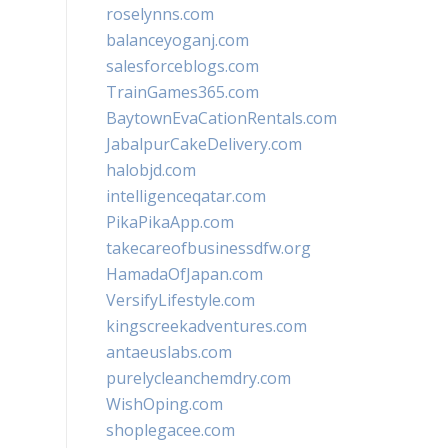
roselynns.com
balanceyoganj.com
salesforceblogs.com
TrainGames365.com
BaytownEvaCationRentals.com
JabalpurCakeDelivery.com
halobjd.com
intelligenceqatar.com
PikaPikaApp.com
takecareofbusinessdfw.org
HamadaOfJapan.com
VersifyLifestyle.com
kingscreekadventures.com
antaeuslabs.com
purelycleanchemdry.com
WishOping.com
shoplegacee.com