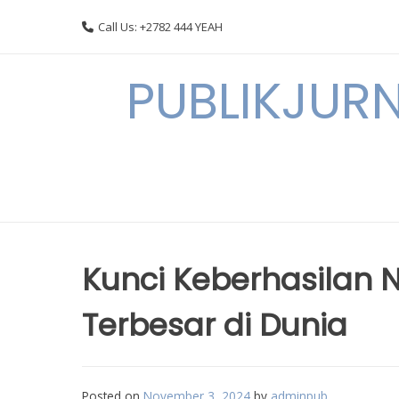
Skip
Call Us: +2782 444 YEAH
to
content
PUBLIKJURN
Kunci Keberhasilan
Terbesar di Dunia
Posted on
November 3, 2024
by
adminpub