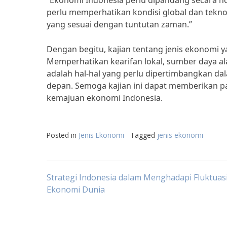
“Ekonomi Indonesia perlu dipandang secara holi
perlu memperhatikan kondisi global dan tekn
yang sesuai dengan tuntutan zaman.”
Dengan begitu, kajian tentang jenis ekonomi 
Memperhatikan kearifan lokal, sumber daya a
adalah hal-hal yang perlu dipertimbangkan 
depan. Semoga kajian ini dapat memberikan p
kemajuan ekonomi Indonesia.
Posted in
Jenis Ekonomi
Tagged
jenis ekonomi
Post
Strategi Indonesia dalam Menghadapi Fluktuas
Ekonomi Dunia
navigation