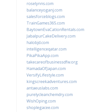
roselynns.com
balanceyoganj.com
salesforceblogs.com
TrainGames365.com
BaytownEvaCationRentals.com
JabalpurCakeDelivery.com
halobjd.com
intelligenceqatar.com
PikaPikaApp.com
takecareofbusinessdfw.org
HamadaOfJapan.com
VersifyLifestyle.com
kingscreekadventures.com
antaeuslabs.com
purelycleanchemdry.com
WishOping.com
shoplegacee.com