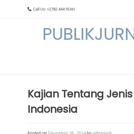
Skip
Call Us: +2782 444 YEAH
to
content
PUBLIKJURN
Kajian Tentang Jeni
Indonesia
Posted on
December 26, 2024
by
adminpub