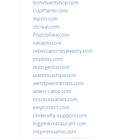
bonvivantshop.com
CupPlante.com
mpzin.com
stcreal.com
PopUpFlea.com
valueml.com
rebeccatorresjewelry.com
jmpbliss.com
drjorgerico.com
queensushipa.com
wendyweimerdds.com
ameri-camp.com
hrsreceivables.com
empconst1.com
cinderella-support.com
bigpinkrestaurant.com
inspirehuahin.com