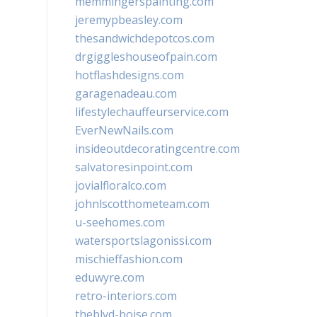
memmingerspainting.com
jeremypbeasley.com
thesandwichdepotcos.com
drgiggleshouseofpain.com
hotflashdesigns.com
garagenadeau.com
lifestylechauffeurservice.com
EverNewNails.com
insideoutdecoratingcentre.com
salvatoresinpoint.com
jovialfloralco.com
johnlscotthometeam.com
u-seehomes.com
watersportslagonissi.com
mischieffashion.com
eduwyre.com
retro-interiors.com
theblvd-boise.com