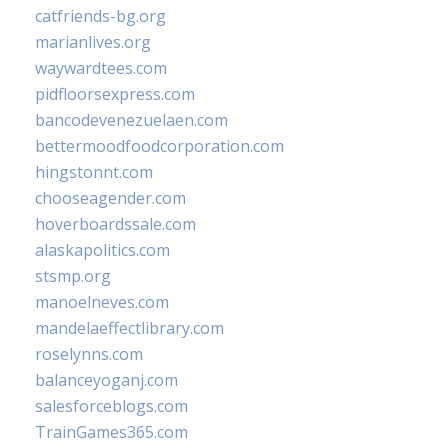
catfriends-bg.org
marianlives.org
waywardtees.com
pidfloorsexpress.com
bancodevenezuelaen.com
bettermoodfoodcorporation.com
hingstonnt.com
chooseagender.com
hoverboardssale.com
alaskapolitics.com
stsmp.org
manoelneves.com
mandelaeffectlibrary.com
roselynns.com
balanceyoganj.com
salesforceblogs.com
TrainGames365.com