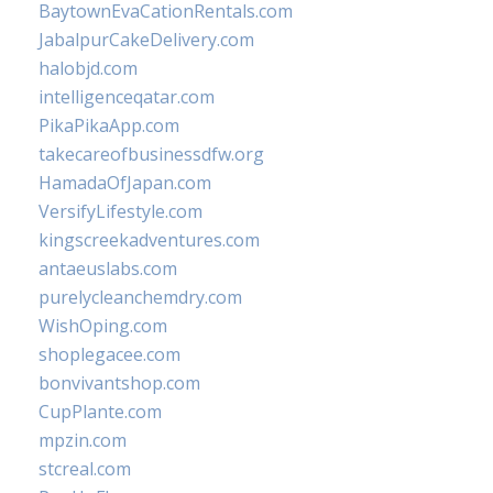
BaytownEvaCationRentals.com
JabalpurCakeDelivery.com
halobjd.com
intelligenceqatar.com
PikaPikaApp.com
takecareofbusinessdfw.org
HamadaOfJapan.com
VersifyLifestyle.com
kingscreekadventures.com
antaeuslabs.com
purelycleanchemdry.com
WishOping.com
shoplegacee.com
bonvivantshop.com
CupPlante.com
mpzin.com
stcreal.com