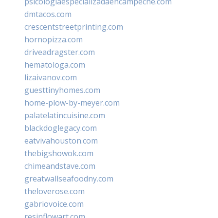
psicologiaespecializadaencampeche.com
dmtacos.com
crescentstreetprinting.com
hornopizza.com
driveadragster.com
hematologa.com
lizaivanov.com
guesttinyhomes.com
home-plow-by-meyer.com
palatelatincuisine.com
blackdoglegacy.com
eatvivahouston.com
thebigshowok.com
chimeandstave.com
greatwallseafoodny.com
theloverose.com
gabriovoice.com
resinflowart.com