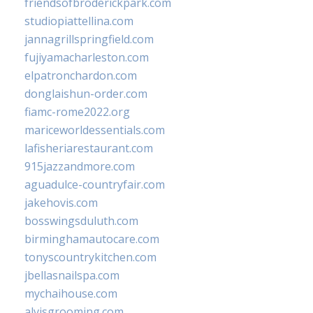
friendsofbroderickpark.com
studiopiattellina.com
jannagrillspringfield.com
fujiyamacharleston.com
elpatronchardon.com
donglaishun-order.com
fiamc-rome2022.org
mariceworldessentials.com
lafisheriarestaurant.com
915jazzandmore.com
aguadulce-countryfair.com
jakehovis.com
bosswingsduluth.com
birminghamautocare.com
tonyscountrykitchen.com
jbellasnailspa.com
mychaihouse.com
alvisgrooming.com