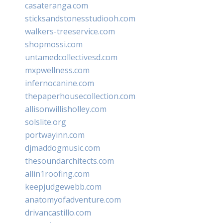
casateranga.com
sticksandstonesstudiooh.com
walkers-treeservice.com
shopmossi.com
untamedcollectivesd.com
mxpwellness.com
infernocanine.com
thepaperhousecollection.com
allisonwillisholley.com
solslite.org
portwayinn.com
djmaddogmusic.com
thesoundarchitects.com
allin1roofing.com
keepjudgewebb.com
anatomyofadventure.com
drivancastillo.com