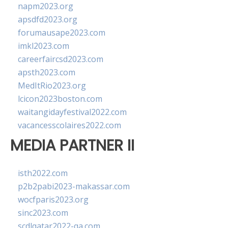
napm2023.org
apsdfd2023.org
forumausape2023.com
imkl2023.com
careerfaircsd2023.com
apsth2023.com
MedItRio2023.org
lcicon2023boston.com
waitangidayfestival2022.com
vacancesscolaires2022.com
MEDIA PARTNER II
isth2022.com
p2b2pabi2023-makassar.com
wocfparis2023.org
sinc2023.com
scdlqatar2022-qa.com