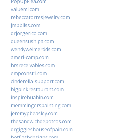
PopUpFlea.com
valueml.com
rebeccatorresjewelry.com
jmpbliss.com
drjorgerico.com
queensushipa.com
wendyweimerdds.com
ameri-camp.com
hrsreceivables.com
empconst1.com
cinderella-support.com
bigpinkrestaurant.com
inspirehuahin.com
memmingerspainting.com
jeremypbeasley.com
thesandwichdepotcos.com
drgiggleshouseofpain.com
hotflashdesigns.com