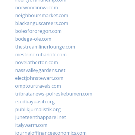
norwoodinnwi.com
neighboursmarket.com
blackanguscareers.com
bolesfororegon.com
bodega-ole.com
thestreamlinerlounge.com
mestrinorubanofc.com
novelatherton.com
nassvalleygardens.net
electjohnstewart.com
omptourtravels.com
tribratanews-polreskebumen.com
rsudbayuasih.org
publikjurnalistik.org
juneteenthapparel.net
italywarm.com
journaloffinanceeconomics.com