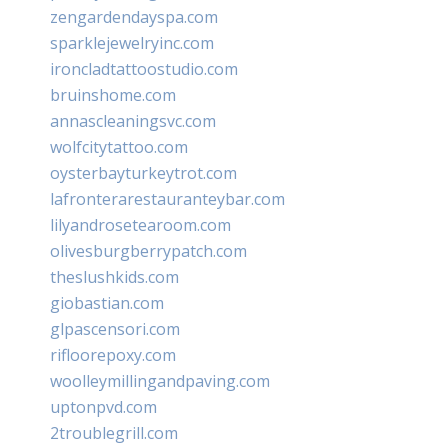
zengardendayspa.com
sparklejewelryinc.com
ironcladtattoostudio.com
bruinshome.com
annascleaningsvc.com
wolfcitytattoo.com
oysterbayturkeytrot.com
lafronterarestauranteybar.com
lilyandrosetearoom.com
olivesburgberrypatch.com
theslushkids.com
giobastian.com
glpascensori.com
rifloorepoxy.com
woolleymillingandpaving.com
uptonpvd.com
2troublegrill.com