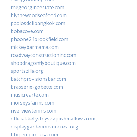
thegeorginaestate.com
blythewoodseafood.com
paolosdelibangkok.com
bobacove.com
phoone24brookfield.com
mickeybarmama.com
roadwayconstructioninc.com
shopdragonflyboutique.com
sportszilla.org
batchprovisionsbar.com
brasserie-gobette.com
musicrearte.com
morseysfarms.com
riverviewtennis.com
official-kelly-toys-squishmallows.com
displaygardenonsuncrest.org
bbq-empire-usa.com