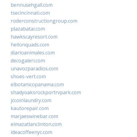
bennusehgall.com
tsecincinnati.com
roderconstructiongroup.com
plazabatai.com
hawkscayresort.com
hellonquads.com
diarioanimales.com
decogaleri.com
unavozparadios.com
shoes-vert.com
elbotanicopanama.com
shadyoaksrockportrvpark.com
jccoinlaundry.com
kautorepair.com
marjaeswinebar.com
elmazatlanclinton.com
ideacoffeenyc.com