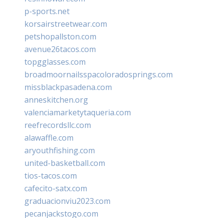
p-sports.net
korsairstreetwear.com
petshopallston.com
avenue26tacos.com
topgglasses.com
broadmoornailsspacoloradosprings.com
missblackpasadena.com
anneskitchen.org
valenciamarketytaqueria.com
reefrecordsllc.com
alawaffle.com
aryouthfishing.com
united-basketball.com
tios-tacos.com
cafecito-satx.com
graduacionviu2023.com
pecanjackstogo.com