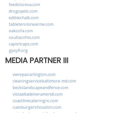
feedstoreva.com
drogopets.com
ediblechalk.com
tabletennisnearme.com
oaksofa.com
soultacohtx.com
capishcaps.com
gpsyfl.org
MEDIA PARTNER III
vwrepairarlington.com
cleaningservicebaltimore-md.com
beckslandscapeandfence.com
vistaaltadelveramendi.com
coastlinecateringnc.com
cuesburgershouston.com