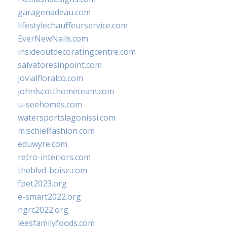
garagenadeau.com
lifestylechauffeurservice.com
EverNewNails.com
insideoutdecoratingcentre.com
salvatoresinpoint.com
jovialfloralco.com
johnlscotthometeam.com
u-seehomes.com
watersportslagonissi.com
mischieffashion.com
eduwyre.com
retro-interiors.com
theblvd-boise.com
fpet2023.org
e-smart2022.org
ngrc2022.org
leesfamilyfoods.com