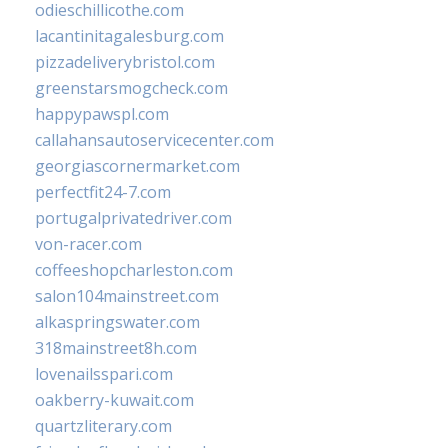
odieschillicothe.com
lacantinitagalesburg.com
pizzadeliverybristol.com
greenstarsmogcheck.com
happypawspl.com
callahansautoservicecenter.com
georgiascornermarket.com
perfectfit24-7.com
portugalprivatedriver.com
von-racer.com
coffeeshopcharleston.com
salon104mainstreet.com
alkaspringswater.com
318mainstreet8h.com
lovenailsspari.com
oakberry-kuwait.com
quartzliterary.com