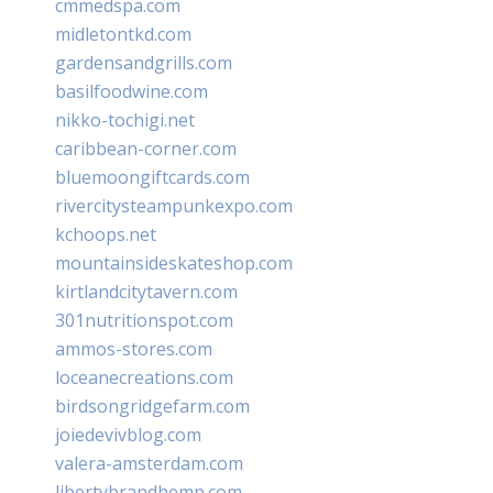
cmmedspa.com
midletontkd.com
gardensandgrills.com
basilfoodwine.com
nikko-tochigi.net
caribbean-corner.com
bluemoongiftcards.com
rivercitysteampunkexpo.com
kchoops.net
mountainsideskateshop.com
kirtlandcitytavern.com
301nutritionspot.com
ammos-stores.com
loceanecreations.com
birdsongridgefarm.com
joiedevivblog.com
valera-amsterdam.com
libertybrandhemp.com