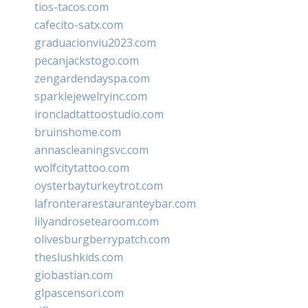
tios-tacos.com
cafecito-satx.com
graduacionviu2023.com
pecanjackstogo.com
zengardendayspa.com
sparklejewelryinc.com
ironcladtattoostudio.com
bruinshome.com
annascleaningsvc.com
wolfcitytattoo.com
oysterbayturkeytrot.com
lafronterarestauranteybar.com
lilyandrosetearoom.com
olivesburgberrypatch.com
theslushkids.com
giobastian.com
glpascensori.com