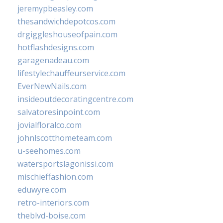
jeremypbeasley.com
thesandwichdepotcos.com
drgiggleshouseofpain.com
hotflashdesigns.com
garagenadeau.com
lifestylechauffeurservice.com
EverNewNails.com
insideoutdecoratingcentre.com
salvatoresinpoint.com
jovialfloralco.com
johnlscotthometeam.com
u-seehomes.com
watersportslagonissi.com
mischieffashion.com
eduwyre.com
retro-interiors.com
theblvd-boise.com