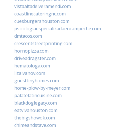
vistaaltadelveramendi.com
coastlinecateringnc.com
cuesburgershouston.com
psicologiaespecializadaencampeche.com
dmtacos.com
crescentstreetprinting.com
hornopizza.com
driveadragster.com
hematologa.com
lizaivanov.com
guesttinyhomes.com
home-plow-by-meyer.com
palatelatincuisine.com
blackdoglegacy.com
eatvivahouston.com
thebigshowok.com
chimeandstave.com