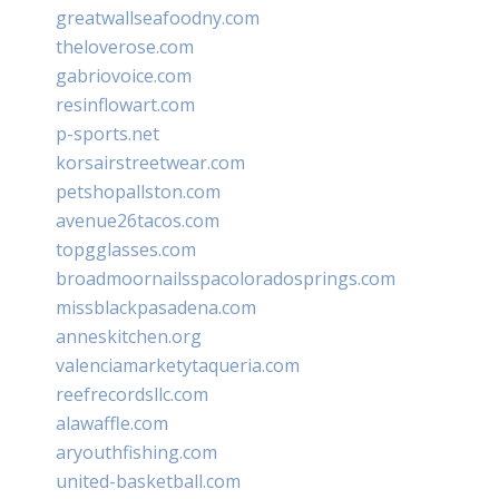
greatwallseafoodny.com
theloverose.com
gabriovoice.com
resinflowart.com
p-sports.net
korsairstreetwear.com
petshopallston.com
avenue26tacos.com
topgglasses.com
broadmoornailsspacoloradosprings.com
missblackpasadena.com
anneskitchen.org
valenciamarketytaqueria.com
reefrecordsllc.com
alawaffle.com
aryouthfishing.com
united-basketball.com