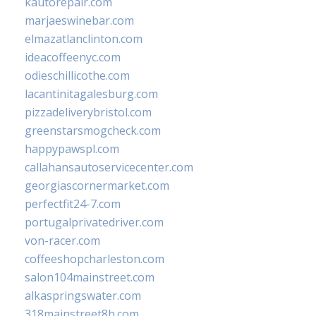
kautorepair.com
marjaeswinebar.com
elmazatlanclinton.com
ideacoffeenyc.com
odieschillicothe.com
lacantinitagalesburg.com
pizzadeliverybristol.com
greenstarsmogcheck.com
happypawspl.com
callahansautoservicecenter.com
georgiascornermarket.com
perfectfit24-7.com
portugalprivatedriver.com
von-racer.com
coffeeshopcharleston.com
salon104mainstreet.com
alkaspringswater.com
318mainstreet8h.com