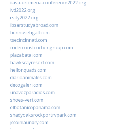
iias-euromena-conference2022.org
ivd2022.org
csity2022.org
ibsarstudyabroad.com
bennusehgall.com
tsecincinnati.com
roderconstructiongroup.com
plazabatai.com
hawkscayresort.com
hellonquads.com
diarioanimales.com
decogaleri.com
unavozparadios.com
shoes-vert.com
elbotanicopanama.com
shadyoaksrockportrvpark.com
jccoinlaundry.com