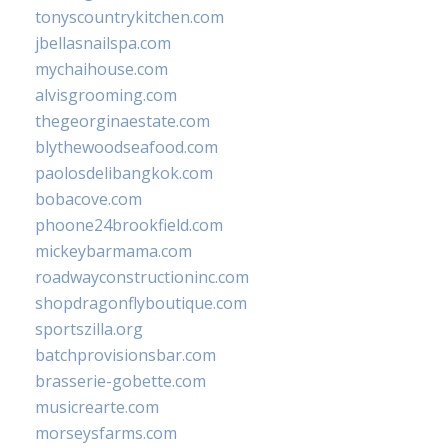
tonyscountrykitchen.com
jbellasnailspa.com
mychaihouse.com
alvisgrooming.com
thegeorginaestate.com
blythewoodseafood.com
paolosdelibangkok.com
bobacove.com
phoone24brookfield.com
mickeybarmama.com
roadwayconstructioninc.com
shopdragonflyboutique.com
sportszilla.org
batchprovisionsbar.com
brasserie-gobette.com
musicrearte.com
morseysfarms.com