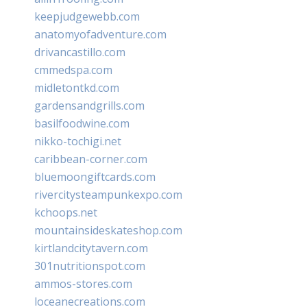
keepjudgewebb.com
anatomyofadventure.com
drivancastillo.com
cmmedspa.com
midletontkd.com
gardensandgrills.com
basilfoodwine.com
nikko-tochigi.net
caribbean-corner.com
bluemoongiftcards.com
rivercitysteampunkexpo.com
kchoops.net
mountainsideskateshop.com
kirtlandcitytavern.com
301nutritionspot.com
ammos-stores.com
loceanecreations.com