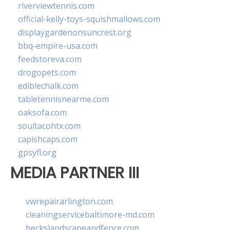
riverviewtennis.com
official-kelly-toys-squishmallows.com
displaygardenonsuncrest.org
bbq-empire-usa.com
feedstoreva.com
drogopets.com
ediblechalk.com
tabletennisnearme.com
oaksofa.com
soultacohtx.com
capishcaps.com
gpsyfl.org
MEDIA PARTNER III
vwrepairarlington.com
cleaningservicebaltimore-md.com
beckslandscapeandfence.com