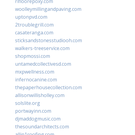
rifloorepoxy.com
woolleymillingandpaving.com
uptonpvd.com
2troublegrill.com
casateranga.com
sticksandstonesstudiooh.com
walkers-treeservice.com
shopmossi.com
untamedcollectivesd.com
mxpwellness.com
infernocanine.com
thepaperhousecollection.com
allisonwillisholley.com
solslite.org
portwayinn.com
djmaddogmusic.com
thesoundarchitects.com
allin1roofing.com