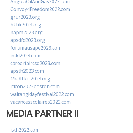
AngolaOilAndGas2022.com
Convoy4Freedom2022.com
grur2023.org
hkhk2023.org
napm2023.org
apsdfd2023.org
forumausape2023.com
imkl2023.com
careerfaircsd2023.com
apsth2023.com
MedItRio2023.org
lcicon2023boston.com
waitangidayfestival2022.com
vacancesscolaires2022.com
MEDIA PARTNER II
isth2022.com