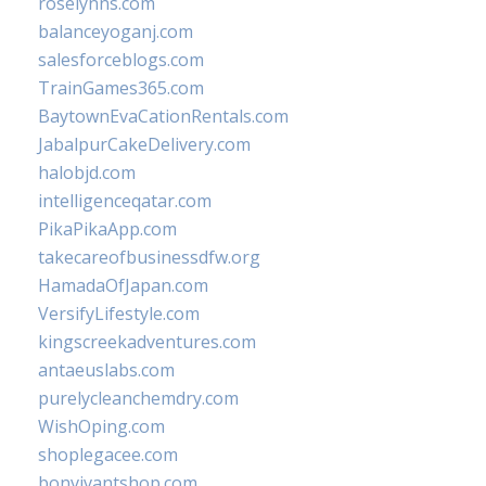
roselynns.com
balanceyoganj.com
salesforceblogs.com
TrainGames365.com
BaytownEvaCationRentals.com
JabalpurCakeDelivery.com
halobjd.com
intelligenceqatar.com
PikaPikaApp.com
takecareofbusinessdfw.org
HamadaOfJapan.com
VersifyLifestyle.com
kingscreekadventures.com
antaeuslabs.com
purelycleanchemdry.com
WishOping.com
shoplegacee.com
bonvivantshop.com