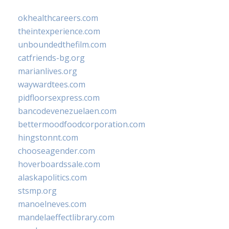
okhealthcareers.com
theintexperience.com
unboundedthefilm.com
catfriends-bg.org
marianlives.org
waywardtees.com
pidfloorsexpress.com
bancodevenezuelaen.com
bettermoodfoodcorporation.com
hingstonnt.com
chooseagender.com
hoverboardssale.com
alaskapolitics.com
stsmp.org
manoelneves.com
mandelaeffectlibrary.com