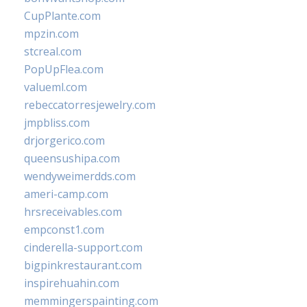
CupPlante.com
mpzin.com
stcreal.com
PopUpFlea.com
valueml.com
rebeccatorresjewelry.com
jmpbliss.com
drjorgerico.com
queensushipa.com
wendyweimerdds.com
ameri-camp.com
hrsreceivables.com
empconst1.com
cinderella-support.com
bigpinkrestaurant.com
inspirehuahin.com
memmingerspainting.com