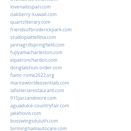
lovenailsspari.com
oakberry-kuwait.com
quartzliterary.com
friendsofbroderickpark.com
studiopiattellina.com
jannagrillspringfield.com
fujiyamacharleston.com
elpatronchardon.com
donglaishun-order.com
fiamc-rome2022.org
mariceworldessentials.com
lafisheriarestaurant.com
915jazzandmore.com
aguadulce-countryfair.com
jakehovis.com
bosswingsduluth.com
birminghamautocare.com