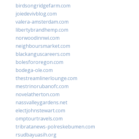
birdsongridgefarm.com
joiedevivblog.com
valera-amsterdam.com
libertybrandhemp.com
norwoodinnwi.com
neighboursmarket.com
blackanguscareers.com
bolesfororegon.com
bodega-ole.com
thestreamlinerlounge.com
mestrinorubanofc.com
novelatherton.com
nassvalleygardens.net
electjohnstewart.com
omptourtravels.com
tribratanews-polreskebumen.com
rsudbayuasih.org