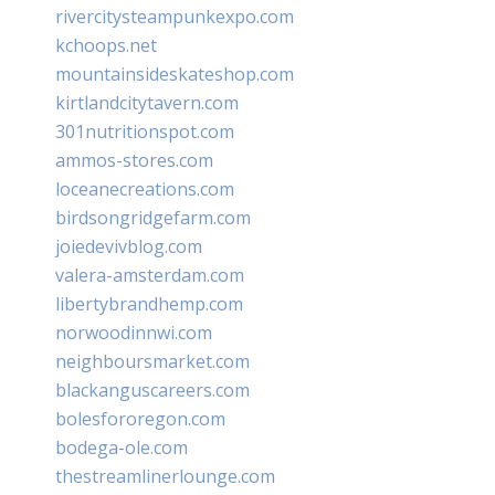
rivercitysteampunkexpo.com
kchoops.net
mountainsideskateshop.com
kirtlandcitytavern.com
301nutritionspot.com
ammos-stores.com
loceanecreations.com
birdsongridgefarm.com
joiedevivblog.com
valera-amsterdam.com
libertybrandhemp.com
norwoodinnwi.com
neighboursmarket.com
blackanguscareers.com
bolesfororegon.com
bodega-ole.com
thestreamlinerlounge.com