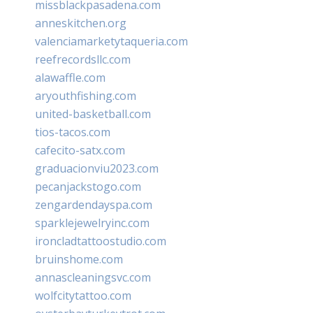
missblackpasadena.com
anneskitchen.org
valenciamarketytaqueria.com
reefrecordsllc.com
alawaffle.com
aryouthfishing.com
united-basketball.com
tios-tacos.com
cafecito-satx.com
graduacionviu2023.com
pecanjackstogo.com
zengardendayspa.com
sparklejewelryinc.com
ironcladtattoostudio.com
bruinshome.com
annascleaningsvc.com
wolfcitytattoo.com