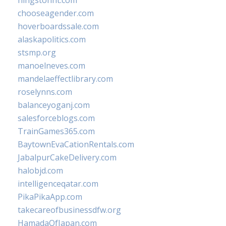
hingstonnt.com
chooseagender.com
hoverboardssale.com
alaskapolitics.com
stsmp.org
manoelneves.com
mandelaeffectlibrary.com
roselynns.com
balanceyoganj.com
salesforceblogs.com
TrainGames365.com
BaytownEvaCationRentals.com
JabalpurCakeDelivery.com
halobjd.com
intelligenceqatar.com
PikaPikaApp.com
takecareofbusinessdfw.org
HamadaOfJapan.com