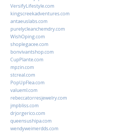
VersifyLifestyle.com
kingscreekadventures.com
antaeuslabs.com
purelycleanchemdry.com
WishOping.com
shoplegacee.com
bonvivantshop.com
CupPlante.com
mpzin.com
stcreal.com
PopUpFlea.com
valueml.com
rebeccatorresjewelry.com
jmpbliss.com
drjorgerico.com
queensushipa.com
wendyweimerdds.com