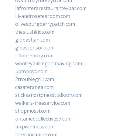
oysterbayturkeytrot.com
lafronterarestauranteybar.com
lilyandrosetearoom.com
olivesburgberrypatch.com
theslushkids.com
giobastian.com
glpascensori.com
rifloorepoxy.com
woolleymillingandpaving.com
uptonpvd.com
2troublegrill.com
casateranga.com
sticksandstonesstudiooh.com
walkers-treeservice.com
shopmossi.com
untamedcollectivesd.com
mxpwellness.com
infernocanine.com