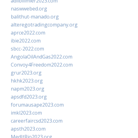
adlibilimler2023.com
naswwebed.org
balithut-manado.org
alteregotradingcompany.org
aprce2022.com
ibie2022.com
sbcc-2022.com
AngolaOilAndGas2022.com
Convoy4Freedom2022.com
grur2023.org
hkhk2023.org
napm2023.org
apsdfd2023.org
forumausape2023.com
imkl2023.com
careerfaircsd2023.com
apsth2023.com
MedItRio2023.org