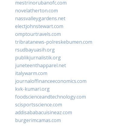
mestrinorubanofc.com
novelatherton.com
nassvalleygardens.net
electjohnstewart.com
omptourtravels.com
tribratanews-polreskebumen.com
rsudbayuasih.org
publikjurnalistik.org
juneteenthapparel.net
italywarm.com
journaloffinanceeconomics.com
kvk-kumari.org
foodscienceandtechnology.com
scisportsscience.com
addisababacuisineaz.com
burgerimcamas.com