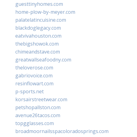
guesttinyhomes.com
home-plow-by-meyer.com
palatelatincuisine.com
blackdoglegacy.com
eatvivahouston.com
thebigshowok.com
chimeandstave.com
greatwallseafoodny.com
theloverose.com
gabriovoice.com
resinflowart.com
p-sports.net
korsairstreetwear.com
petshopallston.com
avenue26tacos.com
topgglasses.com
broadmoornailsspacoloradosprings.com