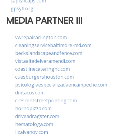
capishcaps.com
gpsyfl.org
MEDIA PARTNER III
vwrepairarlington.com
cleaningservicebaltimore-md.com
beckslandscapeandfence.com
vistaaltadelveramendi.com
coastlinecateringnc.com
cuesburgershouston.com
psicologiaespecializadaencampeche.com
dmtacos.com
crescentstreetprinting.com
hornopizza.com
driveadragster.com
hematologa.com
lizaivanov.com