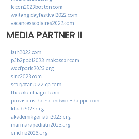
lcicon2023boston.com
waitangidayfestival2022.com
vacancesscolaires2022.com
MEDIA PARTNER II
isth2022.com
p2b2pabi2023-makassar.com
wocfparis2023.org
sinc2023.com
scdlqatar2022-qa.com
thecolumbiagrill.com
provisionscheeseandwineshoppe.com
khedi2023.org
akademikgeriatri2023.org
marmarapediatri2023.org
emchie2023.org