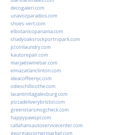
diarioanimales.com
decogaleri.com
unavozparadios.com
shoes-vert.com
elbotanicopanama.com
shadyoaksrockportrvpark.com
jccoinlaundry.com
kautorepair.com
marjaeswinebar.com
elmazatlanclinton.com
ideacoffeenyc.com
odieschillicothe.com
lacantinitagalesburg.com
pizzadeliverybristol.com
greenstarsmogcheck.com
happypawspl.com
callahansautoservicecenter.com
georgiascornermarket.com