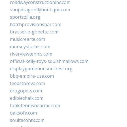
roadwayconstructioninc.com
shopdragonflyboutique.com
sportszilla.org
batchprovisionsbar.com
brasserie-gobette.com
musicrearte.com
morseysfarms.com
riverviewtennis.com
official-kelly-toys-squishmallows.com
displaygardenonsuncrest.org
bbq-empire-usa.com
feedstoreva.com
drogopets.com
ediblechalk.com
tabletennisnearme.com
oaksofa.com
soultacohtx.com