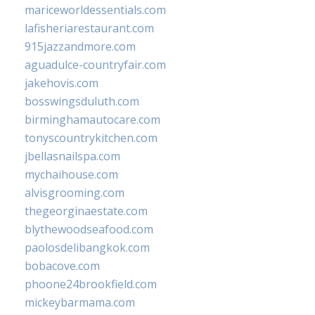
mariceworldessentials.com
lafisheriarestaurant.com
915jazzandmore.com
aguadulce-countryfair.com
jakehovis.com
bosswingsduluth.com
birminghamautocare.com
tonyscountrykitchen.com
jbellasnailspa.com
mychaihouse.com
alvisgrooming.com
thegeorginaestate.com
blythewoodseafood.com
paolosdelibangkok.com
bobacove.com
phoone24brookfield.com
mickeybarmama.com