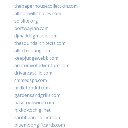
thepaperhousecollection.com
allisonwillisholley.com
solslite.org
portwayinn.com
djmaddogmusic.com
thesoundarchitects.com
allin1roofing.com
keepjudgewebb.com
anatomyofadventure.com
drivancastillo.com
cmmedspa.com
midletontkd.com
gardensandgrills.com
basilfoodwine.com
nikko-tochigi.net
caribbean-corner.com
bluemoongiftcards.com