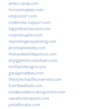
ameri-camp.com
hrsreceivables.com
empconst1.com
cinderella-support.com
bigpinkrestaurant.com
inspirehuahin.com
memmingerspainting.com
jeremypbeasley.com
thesandwichdepotcos.com
drgiggleshouseofpain.com
hotflashdesigns.com
garagenadeau.com
lifestylechauffeurservice.com
EverNewNails.com
insideoutdecoratingcentre.com
salvatoresinpoint.com
jovialfloralco.com