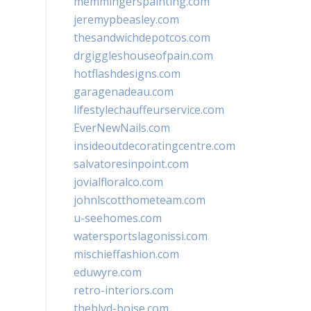
memmingerspainting.com
jeremypbeasley.com
thesandwichdepotcos.com
drgiggleshouseofpain.com
hotflashdesigns.com
garagenadeau.com
lifestylechauffeurservice.com
EverNewNails.com
insideoutdecoratingcentre.com
salvatoresinpoint.com
jovialfloralco.com
johnlscotthometeam.com
u-seehomes.com
watersportslagonissi.com
mischieffashion.com
eduwyre.com
retro-interiors.com
theblvd-boise.com