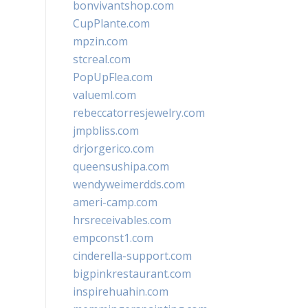
bonvivantshop.com
CupPlante.com
mpzin.com
stcreal.com
PopUpFlea.com
valueml.com
rebeccatorresjewelry.com
jmpbliss.com
drjorgerico.com
queensushipa.com
wendyweimerdds.com
ameri-camp.com
hrsreceivables.com
empconst1.com
cinderella-support.com
bigpinkrestaurant.com
inspirehuahin.com