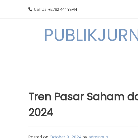
Skip
Call Us: +2782 444 YEAH
to
content
PUBLIKJURN
Tren Pasar Saham da
2024
Posted on
October 9, 2024
by
adminpub