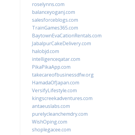
roselynns.com
balanceyoganj.com
salesforceblogs.com
TrainGames365.com
BaytownEvaCationRentals.com
JabalpurCakeDelivery.com
halobjd.com
intelligenceqatar.com
PikaPikaApp.com
takecareofbusinessdfw.org
HamadaOfJapan.com
VersifyLifestyle.com
kingscreekadventures.com
antaeuslabs.com
purelycleanchemdry.com
WishOping.com
shoplegacee.com