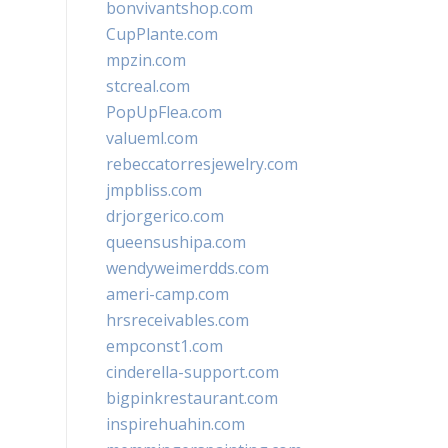
bonvivantshop.com
CupPlante.com
mpzin.com
stcreal.com
PopUpFlea.com
valueml.com
rebeccatorresjewelry.com
jmpbliss.com
drjorgerico.com
queensushipa.com
wendyweimerdds.com
ameri-camp.com
hrsreceivables.com
empconst1.com
cinderella-support.com
bigpinkrestaurant.com
inspirehuahin.com