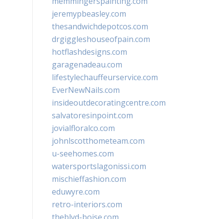
memmingerspainting.com
jeremypbeasley.com
thesandwichdepotcos.com
drgiggleshouseofpain.com
hotflashdesigns.com
garagenadeau.com
lifestylechauffeurservice.com
EverNewNails.com
insideoutdecoratingcentre.com
salvatoresinpoint.com
jovialfloralco.com
johnlscotthometeam.com
u-seehomes.com
watersportslagonissi.com
mischieffashion.com
eduwyre.com
retro-interiors.com
theblvd-boise.com