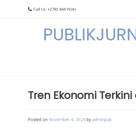
Skip
Call Us: +2782 444 YEAH
to
content
PUBLIKJURN
Tren Ekonomi Terkini 
Posted on
November 4, 2024
by
adminpub