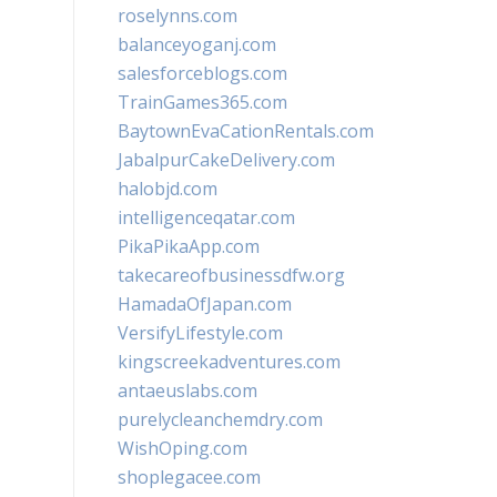
roselynns.com
balanceyoganj.com
salesforceblogs.com
TrainGames365.com
BaytownEvaCationRentals.com
JabalpurCakeDelivery.com
halobjd.com
intelligenceqatar.com
PikaPikaApp.com
takecareofbusinessdfw.org
HamadaOfJapan.com
VersifyLifestyle.com
kingscreekadventures.com
antaeuslabs.com
purelycleanchemdry.com
WishOping.com
shoplegacee.com