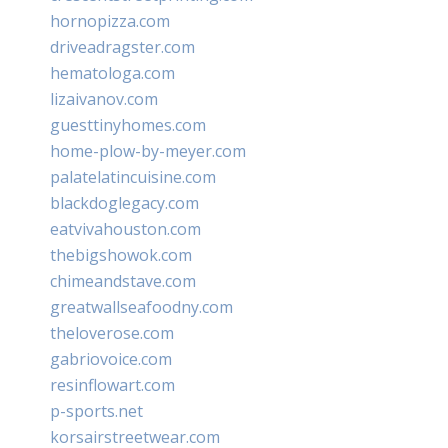
hornopizza.com
driveadragster.com
hematologa.com
lizaivanov.com
guesttinyhomes.com
home-plow-by-meyer.com
palatelatincuisine.com
blackdoglegacy.com
eatvivahouston.com
thebigshowok.com
chimeandstave.com
greatwallseafoodny.com
theloverose.com
gabriovoice.com
resinflowart.com
p-sports.net
korsairstreetwear.com