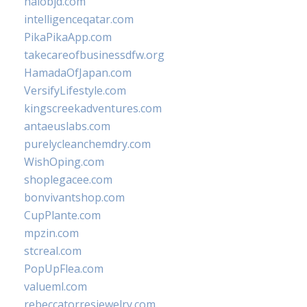
halobjd.com
intelligenceqatar.com
PikaPikaApp.com
takecareofbusinessdfw.org
HamadaOfJapan.com
VersifyLifestyle.com
kingscreekadventures.com
antaeuslabs.com
purelycleanchemdry.com
WishOping.com
shoplegacee.com
bonvivantshop.com
CupPlante.com
mpzin.com
stcreal.com
PopUpFlea.com
valueml.com
rebeccatorresjewelry.com