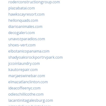
roderconstructiongroup.com
plazabatai.com
hawkscayresort.com
hellonquads.com
diarioanimales.com
decogaleri.com
unavozparadios.com
shoes-vert.com
elbotanicopanama.com
shadyoaksrockportrvpark.com
jccoinlaundry.com
kautorepair.com
marjaeswinebar.com
elmazatlanclinton.com
ideacoffeenyc.com
odieschillicothe.com
lacantinitagalesburg.com