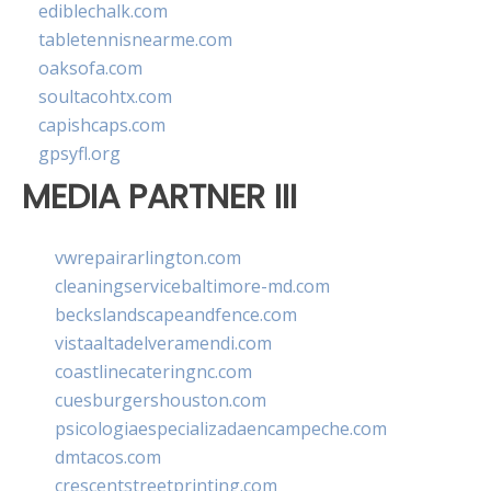
ediblechalk.com
tabletennisnearme.com
oaksofa.com
soultacohtx.com
capishcaps.com
gpsyfl.org
MEDIA PARTNER III
vwrepairarlington.com
cleaningservicebaltimore-md.com
beckslandscapeandfence.com
vistaaltadelveramendi.com
coastlinecateringnc.com
cuesburgershouston.com
psicologiaespecializadaencampeche.com
dmtacos.com
crescentstreetprinting.com