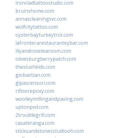
ironcladtattoostudio.com
bruinshome.com
annascleaningsvc.com
wolfcitytattoo.com
oysterbayturkeytrot.com
lafronterarestauranteybar.com
lilyandrosetearoom.com
olivesburgberrypatch.com
theslushkids.com
giobastian.com
glpascensori.com
rifloorepoxy.com
woolleymillingandpaving.com
uptonpvd.com
2troublegrill.com
casateranga.com
sticksandstonesstudiooh.com