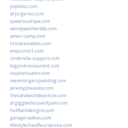
jmpbliss.com
drjorgerico.com
queensushipa.com
wendyweimerdds.com
ameri-camp.com
hrsreceivables.com
empconst1.com
cinderella-support.com
bigpinkrestaurant.com
inspirehuahin.com
memmingerspainting.com
jeremypbeasley.com
thesandwichdepotcos.com
drgiggleshouseofpain.com
hotflashdesigns.com
garagenadeau.com
lifestylechauffeurservice.com