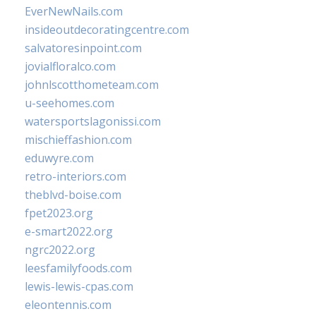
EverNewNails.com
insideoutdecoratingcentre.com
salvatoresinpoint.com
jovialfloralco.com
johnlscotthometeam.com
u-seehomes.com
watersportslagonissi.com
mischieffashion.com
eduwyre.com
retro-interiors.com
theblvd-boise.com
fpet2023.org
e-smart2022.org
ngrc2022.org
leesfamilyfoods.com
lewis-lewis-cpas.com
eleontennis.com