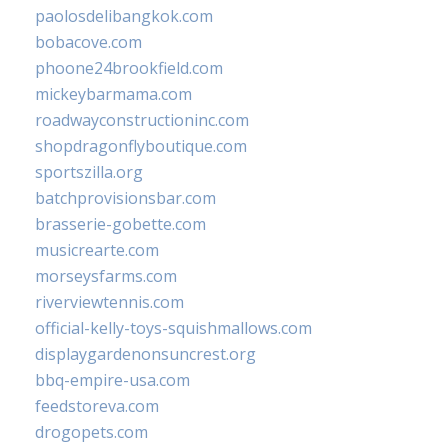
paolosdelibangkok.com
bobacove.com
phoone24brookfield.com
mickeybarmama.com
roadwayconstructioninc.com
shopdragonflyboutique.com
sportszilla.org
batchprovisionsbar.com
brasserie-gobette.com
musicrearte.com
morseysfarms.com
riverviewtennis.com
official-kelly-toys-squishmallows.com
displaygardenonsuncrest.org
bbq-empire-usa.com
feedstoreva.com
drogopets.com