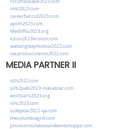
forumausape2023.com
imkl2023.com
careerfaircsd2023.com
apsth2023.com
MedItRio2023.org
lcicon2023boston.com
waitangidayfestival2022.com
vacancesscolaires2022.com
MEDIA PARTNER II
isth2022.com
p2b2pabi2023-makassar.com
wocfparis2023.org
sinc2023.com
scdlqatar2022-qa.com
thecolumbiagrill.com
provisionscheeseandwineshoppe.com