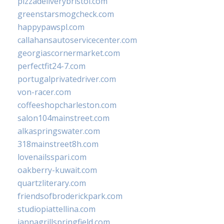
pizzadeliverybristol.com
greenstarsmogcheck.com
happypawspl.com
callahansautoservicecenter.com
georgiascornermarket.com
perfectfit24-7.com
portugalprivatedriver.com
von-racer.com
coffeeshopcharleston.com
salon104mainstreet.com
alkaspringswater.com
318mainstreet8h.com
lovenailsspari.com
oakberry-kuwait.com
quartzliterary.com
friendsofbroderickpark.com
studiopiattellina.com
jannagrillspringfield.com