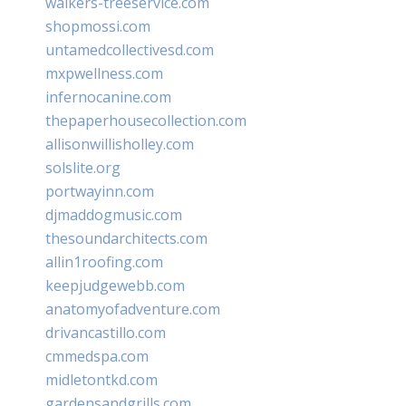
walkers-treeservice.com
shopmossi.com
untamedcollectivesd.com
mxpwellness.com
infernocanine.com
thepaperhousecollection.com
allisonwillisholley.com
solslite.org
portwayinn.com
djmaddogmusic.com
thesoundarchitects.com
allin1roofing.com
keepjudgewebb.com
anatomyofadventure.com
drivancastillo.com
cmmedspa.com
midletontkd.com
gardensandgrills.com