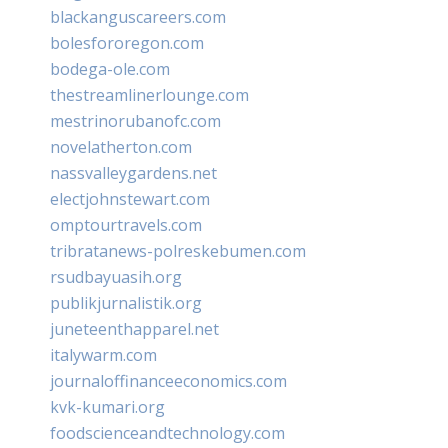
blackanguscareers.com
bolesfororegon.com
bodega-ole.com
thestreamlinerlounge.com
mestrinorubanofc.com
novelatherton.com
nassvalleygardens.net
electjohnstewart.com
omptourtravels.com
tribratanews-polreskebumen.com
rsudbayuasih.org
publikjurnalistik.org
juneteenthapparel.net
italywarm.com
journaloffinanceeconomics.com
kvk-kumari.org
foodscienceandtechnology.com