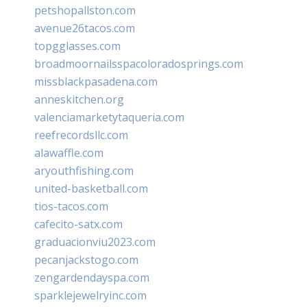
petshopallston.com
avenue26tacos.com
topgglasses.com
broadmoornailsspacoloradosprings.com
missblackpasadena.com
anneskitchen.org
valenciamarketytaqueria.com
reefrecordsllc.com
alawaffle.com
aryouthfishing.com
united-basketball.com
tios-tacos.com
cafecito-satx.com
graduacionviu2023.com
pecanjackstogo.com
zengardendayspa.com
sparklejewelryinc.com