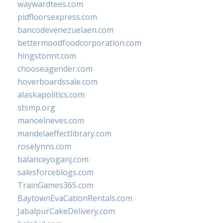
waywardtees.com
pidfloorsexpress.com
bancodevenezuelaen.com
bettermoodfoodcorporation.com
hingstonnt.com
chooseagender.com
hoverboardssale.com
alaskapolitics.com
stsmp.org
manoelneves.com
mandelaeffectlibrary.com
roselynns.com
balanceyoganj.com
salesforceblogs.com
TrainGames365.com
BaytownEvaCationRentals.com
JabalpurCakeDelivery.com