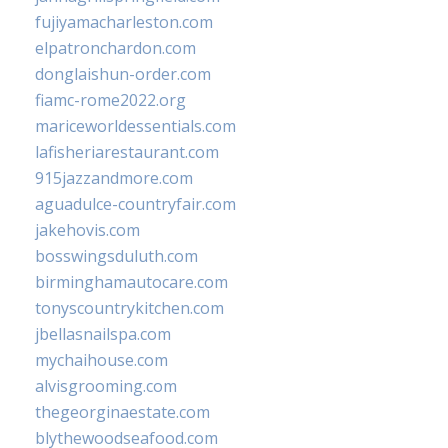
fujiyamacharleston.com
elpatronchardon.com
donglaishun-order.com
fiamc-rome2022.org
mariceworldessentials.com
lafisheriarestaurant.com
915jazzandmore.com
aguadulce-countryfair.com
jakehovis.com
bosswingsduluth.com
birminghamautocare.com
tonyscountrykitchen.com
jbellasnailspa.com
mychaihouse.com
alvisgrooming.com
thegeorginaestate.com
blythewoodseafood.com