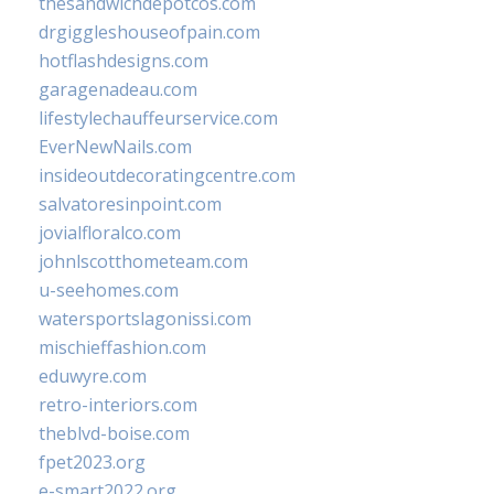
thesandwichdepotcos.com
drgiggleshouseofpain.com
hotflashdesigns.com
garagenadeau.com
lifestylechauffeurservice.com
EverNewNails.com
insideoutdecoratingcentre.com
salvatoresinpoint.com
jovialfloralco.com
johnlscotthometeam.com
u-seehomes.com
watersportslagonissi.com
mischieffashion.com
eduwyre.com
retro-interiors.com
theblvd-boise.com
fpet2023.org
e-smart2022.org