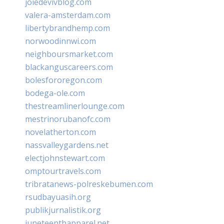
joiedevivblog.com
valera-amsterdam.com
libertybrandhemp.com
norwoodinnwi.com
neighboursmarket.com
blackanguscareers.com
bolesfororegon.com
bodega-ole.com
thestreamlinerlounge.com
mestrinorubanofc.com
novelatherton.com
nassvalleygardens.net
electjohnstewart.com
omptourtravels.com
tribratanews-polreskebumen.com
rsudbayuasih.org
publikjurnalistik.org
juneteenthapparel.net