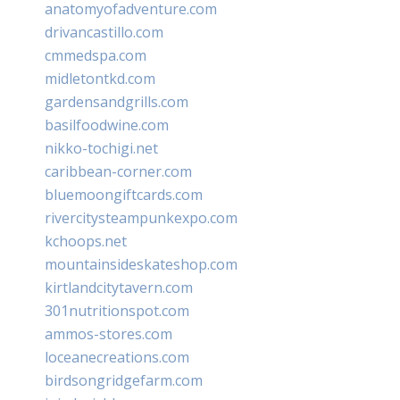
anatomyofadventure.com
drivancastillo.com
cmmedspa.com
midletontkd.com
gardensandgrills.com
basilfoodwine.com
nikko-tochigi.net
caribbean-corner.com
bluemoongiftcards.com
rivercitysteampunkexpo.com
kchoops.net
mountainsideskateshop.com
kirtlandcitytavern.com
301nutritionspot.com
ammos-stores.com
loceanecreations.com
birdsongridgefarm.com