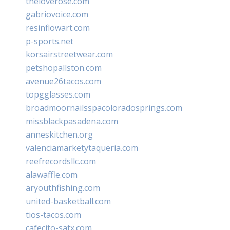
theloverose.com
gabriovoice.com
resinflowart.com
p-sports.net
korsairstreetwear.com
petshopallston.com
avenue26tacos.com
topgglasses.com
broadmoornailsspacoloradosprings.com
missblackpasadena.com
anneskitchen.org
valenciamarketytaqueria.com
reefrecordsllc.com
alawaffle.com
aryouthfishing.com
united-basketball.com
tios-tacos.com
cafecito-satx.com