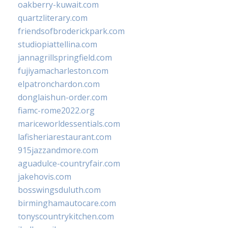
oakberry-kuwait.com
quartzliterary.com
friendsofbroderickpark.com
studiopiattellina.com
jannagrillspringfield.com
fujiyamacharleston.com
elpatronchardon.com
donglaishun-order.com
fiamc-rome2022.org
mariceworldessentials.com
lafisheriarestaurant.com
915jazzandmore.com
aguadulce-countryfair.com
jakehovis.com
bosswingsduluth.com
birminghamautocare.com
tonyscountrykitchen.com