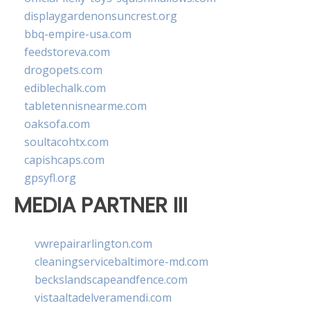
displaygardenonsuncrest.org
bbq-empire-usa.com
feedstoreva.com
drogopets.com
ediblechalk.com
tabletennisnearme.com
oaksofa.com
soultacohtx.com
capishcaps.com
gpsyfl.org
MEDIA PARTNER III
vwrepairarlington.com
cleaningservicebaltimore-md.com
beckslandscapeandfence.com
vistaaltadelveramendi.com