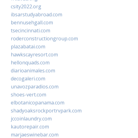
csity2022.org
ibsarstudyabroad.com
bennusehgall.com
tsecincinnati.com
roderconstructiongroup.com
plazabatai.com
hawkscayresort.com
hellonquads.com
diarioanimales.com
decogaleri.com
unavozparadios.com
shoes-vert.com
elbotanicopanama.com
shadyoaksrockportrvpark.com
jccoinlaundry.com
kautorepair.com
marjaeswinebar.com