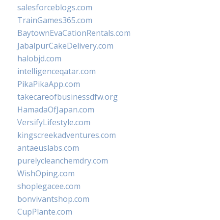
salesforceblogs.com
TrainGames365.com
BaytownEvaCationRentals.com
JabalpurCakeDelivery.com
halobjd.com
intelligenceqatar.com
PikaPikaApp.com
takecareofbusinessdfw.org
HamadaOfJapan.com
VersifyLifestyle.com
kingscreekadventures.com
antaeuslabs.com
purelycleanchemdry.com
WishOping.com
shoplegacee.com
bonvivantshop.com
CupPlante.com