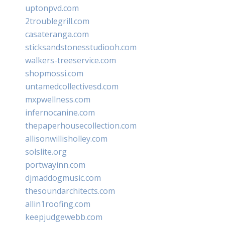
uptonpvd.com
2troublegrill.com
casateranga.com
sticksandstonesstudiooh.com
walkers-treeservice.com
shopmossi.com
untamedcollectivesd.com
mxpwellness.com
infernocanine.com
thepaperhousecollection.com
allisonwillisholley.com
solslite.org
portwayinn.com
djmaddogmusic.com
thesoundarchitects.com
allin1roofing.com
keepjudgewebb.com