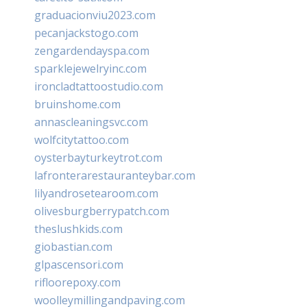
graduacionviu2023.com
pecanjackstogo.com
zengardendayspa.com
sparklejewelryinc.com
ironcladtattoostudio.com
bruinshome.com
annascleaningsvc.com
wolfcitytattoo.com
oysterbayturkeytrot.com
lafronterarestauranteybar.com
lilyandrosetearoom.com
olivesburgberrypatch.com
theslushkids.com
giobastian.com
glpascensori.com
rifloorepoxy.com
woolleymillingandpaving.com