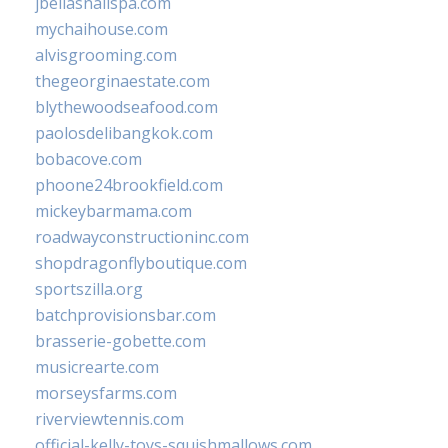
jbellasnailspa.com
mychaihouse.com
alvisgrooming.com
thegeorginaestate.com
blythewoodseafood.com
paolosdelibangkok.com
bobacove.com
phoone24brookfield.com
mickeybarmama.com
roadwayconstructioninc.com
shopdragonflyboutique.com
sportszilla.org
batchprovisionsbar.com
brasserie-gobette.com
musicrearte.com
morseysfarms.com
riverviewtennis.com
official-kelly-toys-squishmallows.com