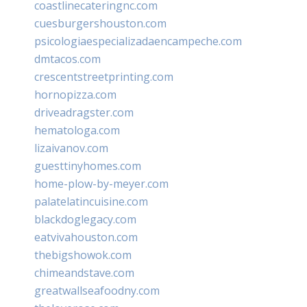
coastlinecateringnc.com
cuesburgershouston.com
psicologiaespecializadaencampeche.com
dmtacos.com
crescentstreetprinting.com
hornopizza.com
driveadragster.com
hematologa.com
lizaivanov.com
guesttinyhomes.com
home-plow-by-meyer.com
palatelatincuisine.com
blackdoglegacy.com
eatvivahouston.com
thebigshowok.com
chimeandstave.com
greatwallseafoodny.com