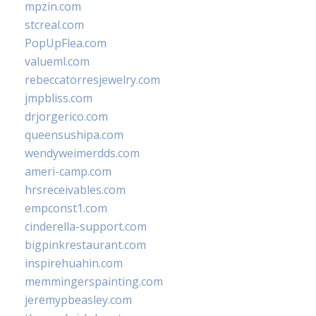
mpzin.com
stcreal.com
PopUpFlea.com
valueml.com
rebeccatorresjewelry.com
jmpbliss.com
drjorgerico.com
queensushipa.com
wendyweimerdds.com
ameri-camp.com
hrsreceivables.com
empconst1.com
cinderella-support.com
bigpinkrestaurant.com
inspirehuahin.com
memmingerspainting.com
jeremypbeasley.com