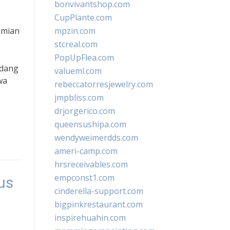
bonvivantshop.com
CupPlante.com
omian
mpzin.com
stcreal.com
PopUpFlea.com
ndang
valueml.com
wa
rebeccatorresjewelry.com
jmpbliss.com
drjorgerico.com
queensushipa.com
wendyweimerdds.com
ameri-camp.com
hrsreceivables.com
empconst1.com
us
cinderella-support.com
bigpinkrestaurant.com
inspirehuahin.com