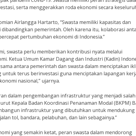
k pandemi Covid-19. Swasta memiliki peran strategis dal
estasi, serta menggerakkan roda ekonomi secara keseluru
ian Airlangga Hartarto, “Swasta memiliki kapasitas dan
si dibandingkan pemerintah. Oleh karena itu, kolaborasi ant
ercepat pertumbuhan ekonomi di Indonesia.”
 swasta perlu memberikan kontribusi nyata melalui
nomi. Ketua Umum Kamar Dagang dan Industri (Kadin) Indone
 sama antara pemerintah dan swasta dalam menciptakan ikl
ng untuk terus berinvestasi guna menciptakan lapangan kerj
onomi nasional,” ujarnya.
peran dalam pengembangan infrastruktur yang menjadi salah
rut Kepala Badan Koordinasi Penanaman Modal (BKPM) Ba
membangun infrastruktur yang dibutuhkan untuk mendukung
an tol, bandara, pelabuhan, dan lain sebagainya.”
onomi yang semakin ketat, peran swasta dalam mendorong