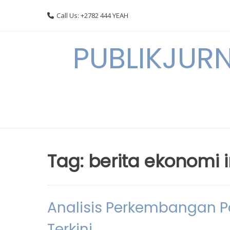
Skip
Call Us: +2782 444 YEAH
to
content
PUBLIKJURN
Tag:
berita ekonomi 
Analisis Perkembangan Pa
Terkini