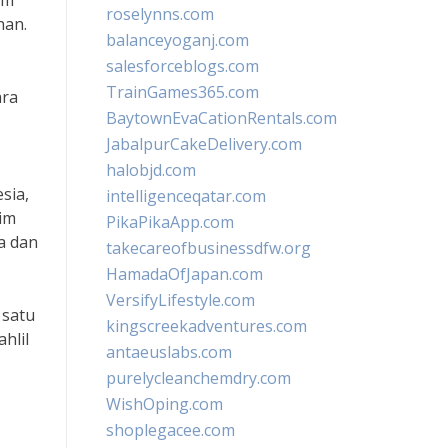
am
roselynns.com
han.
balanceyoganj.com
salesforceblogs.com
TrainGames365.com
ara
BaytownEvaCationRentals.com
JabalpurCakeDelivery.com
halobjd.com
sia,
intelligenceqatar.com
im
PikaPikaApp.com
a dan
takecareofbusinessdfw.org
HamadaOfJapan.com
VersifyLifestyle.com
 satu
kingscreekadventures.com
hlil
antaeuslabs.com
purelycleanchemdry.com
WishOping.com
shoplegacee.com