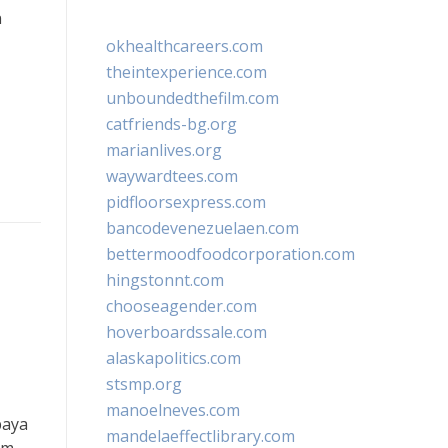
n
okhealthcareers.com
theintexperience.com
unboundedthefilm.com
catfriends-bg.org
marianlives.org
waywardtees.com
pidfloorsexpress.com
bancodevenezuelaen.com
bettermoodfoodcorporation.com
hingstonnt.com
chooseagender.com
hoverboardssale.com
alaskapolitics.com
stsmp.org
manoelneves.com
paya
mandelaeffectlibrary.com