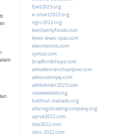
fpet2023.org
e-smart2022.org
di
ngrc2022.org
an
leesfamilyfoods.com
i
lewis-lewis-cpas.com
eleontennis.com
n
cyetus.com
dalam
bradfordshops.com
almadenranchsanjose.com
advocatevijay.com
adlibilimler2023.com
naswwebed.org
dan
balithut-manado.org
alteregotradingcompany.org
aprce2022.com
ibie2022.com
sbcc-2022.com