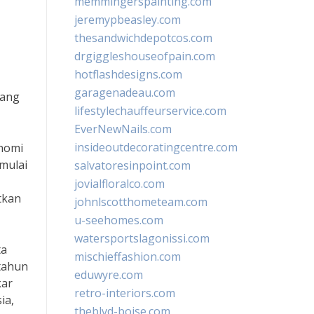
memmingerspainting.com
jeremypbeasley.com
thesandwichdepotcos.com
drgiggleshouseofpain.com
hotflashdesigns.com
garagenadeau.com
yang
lifestylechauffeurservice.com
EverNewNails.com
insideoutdecoratingcentre.com
onomi
 mulai
salvatoresinpoint.com
jovialfloralco.com
tkan
johnlscotthometeam.com
u-seehomes.com
watersportslagonissi.com
ta
mischieffashion.com
 tahun
eduwyre.com
kar
retro-interiors.com
ia,
theblvd-boise.com