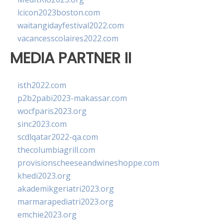
lcicon2023boston.com
waitangidayfestival2022.com
vacancesscolaires2022.com
MEDIA PARTNER II
isth2022.com
p2b2pabi2023-makassar.com
wocfparis2023.org
sinc2023.com
scdlqatar2022-qa.com
thecolumbiagrill.com
provisionscheeseandwineshoppe.com
khedi2023.org
akademikgeriatri2023.org
marmarapediatri2023.org
emchie2023.org