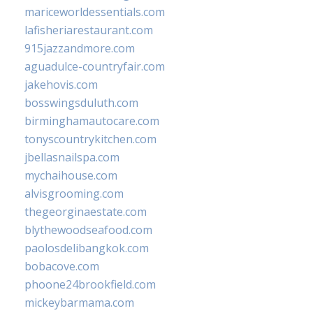
mariceworldessentials.com
lafisheriarestaurant.com
915jazzandmore.com
aguadulce-countryfair.com
jakehovis.com
bosswingsduluth.com
birminghamautocare.com
tonyscountrykitchen.com
jbellasnailspa.com
mychaihouse.com
alvisgrooming.com
thegeorginaestate.com
blythewoodseafood.com
paolosdelibangkok.com
bobacove.com
phoone24brookfield.com
mickeybarmama.com