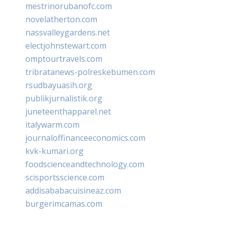
mestrinorubanofc.com
novelatherton.com
nassvalleygardens.net
electjohnstewart.com
omptourtravels.com
tribratanews-polreskebumen.com
rsudbayuasih.org
publikjurnalistik.org
juneteenthapparel.net
italywarm.com
journaloffinanceeconomics.com
kvk-kumari.org
foodscienceandtechnology.com
scisportsscience.com
addisababacuisineaz.com
burgerimcamas.com