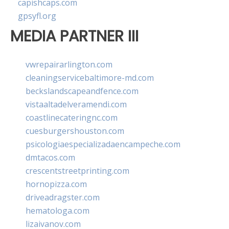
capishcaps.com
gpsyfl.org
MEDIA PARTNER III
vwrepairarlington.com
cleaningservicebaltimore-md.com
beckslandscapeandfence.com
vistaaltadelveramendi.com
coastlinecateringnc.com
cuesburgershouston.com
psicologiaespecializadaencampeche.com
dmtacos.com
crescentstreetprinting.com
hornopizza.com
driveadragster.com
hematologa.com
lizaivanov.com