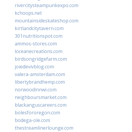
rivercitysteampunkexpo.com
kchoops.net
mountainsideskateshop.com
kirtlandcitytavern.com
301nutritionspot.com
ammos-stores.com
loceanecreations.com
birdsongridgefarm.com
joiedevivblog.com
valera-amsterdam.com
libertybrandhemp.com
norwoodinnwi.com
neighboursmarket.com
blackanguscareers.com
bolesfororegon.com
bodega-ole.com
thestreamlinerlounge.com