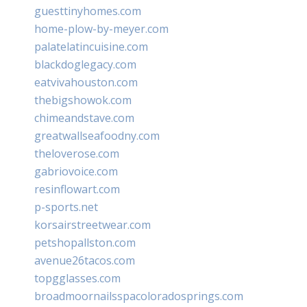
guesttinyhomes.com
home-plow-by-meyer.com
palatelatincuisine.com
blackdoglegacy.com
eatvivahouston.com
thebigshowok.com
chimeandstave.com
greatwallseafoodny.com
theloverose.com
gabriovoice.com
resinflowart.com
p-sports.net
korsairstreetwear.com
petshopallston.com
avenue26tacos.com
topgglasses.com
broadmoornailsspacoloradosprings.com