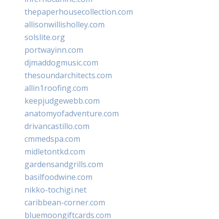
thepaperhousecollection.com
allisonwillisholley.com
solslite.org
portwayinn.com
djmaddogmusic.com
thesoundarchitects.com
allin1roofing.com
keepjudgewebb.com
anatomyofadventure.com
drivancastillo.com
cmmedspa.com
midletontkd.com
gardensandgrills.com
basilfoodwine.com
nikko-tochigi.net
caribbean-corner.com
bluemoongiftcards.com