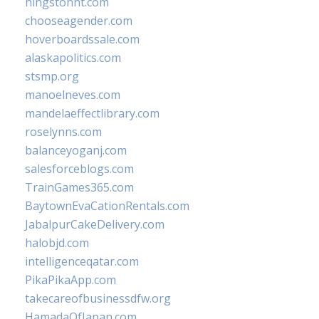
hingstonnt.com
chooseagender.com
hoverboardssale.com
alaskapolitics.com
stsmp.org
manoelneves.com
mandelaeffectlibrary.com
roselynns.com
balanceyoganj.com
salesforceblogs.com
TrainGames365.com
BaytownEvaCationRentals.com
JabalpurCakeDelivery.com
halobjd.com
intelligenceqatar.com
PikaPikaApp.com
takecareofbusinessdfw.org
HamadaOfJapan.com