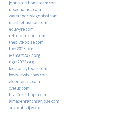
johnlscotthometeam.com
u-seehomes.com
watersportslagonissi.com
mischieffashion.com
eduwyre.com
retro-interiors.com
theblvd-boise.com
fpet2023.org
e-smart2022.org
ngrc2022.org
leesfamilyfoods.com
lewis-lewis-cpas.com
eleontennis.com
cyetus.com
bradfordshops.com
almadenranchsanjose.com
advocatevijay.com