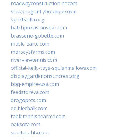
roadwayconstructioninc.com
shopdragonflyboutique.com
sportszilla.org
batchprovisionsbar.com
brasserie-gobette.com
musicrearte.com
morseysfarms.com
riverviewtennis.com
official-kelly-toys-squishmallows.com
displaygardenonsuncrest.org
bbq-empire-usa.com
feedstoreva.com
drogopets.com
ediblechalk.com
tabletennisnearme.com
oaksofa.com
soultacohtx.com