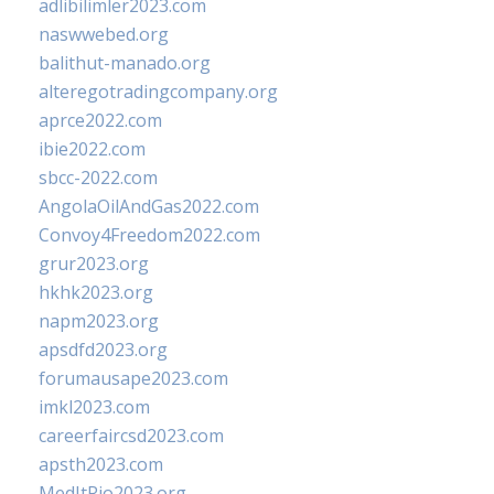
adlibilimler2023.com
naswwebed.org
balithut-manado.org
alteregotradingcompany.org
aprce2022.com
ibie2022.com
sbcc-2022.com
AngolaOilAndGas2022.com
Convoy4Freedom2022.com
grur2023.org
hkhk2023.org
napm2023.org
apsdfd2023.org
forumausape2023.com
imkl2023.com
careerfaircsd2023.com
apsth2023.com
MedItRio2023.org