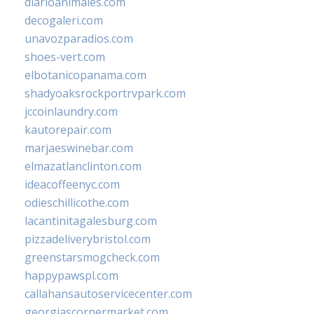
diarioanimales.com
decogaleri.com
unavozparadios.com
shoes-vert.com
elbotanicopanama.com
shadyoaksrockportrvpark.com
jccoinlaundry.com
kautorepair.com
marjaeswinebar.com
elmazatlanclinton.com
ideacoffeenyc.com
odieschillicothe.com
lacantinitagalesburg.com
pizzadeliverybristol.com
greenstarsmogcheck.com
happypawspl.com
callahansautoservicecenter.com
georgiascornermarket.com