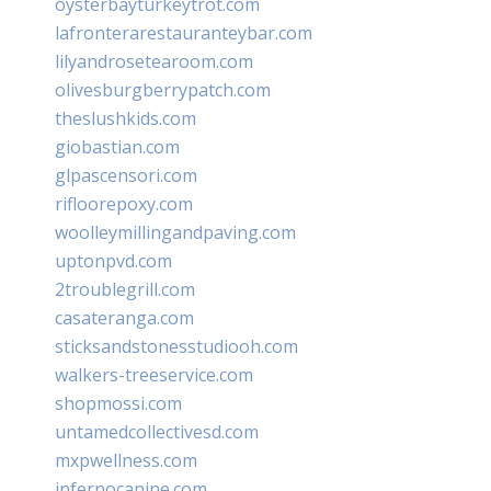
oysterbayturkeytrot.com
lafronterarestauranteybar.com
lilyandrosetearoom.com
olivesburgberrypatch.com
theslushkids.com
giobastian.com
glpascensori.com
rifloorepoxy.com
woolleymillingandpaving.com
uptonpvd.com
2troublegrill.com
casateranga.com
sticksandstonesstudiooh.com
walkers-treeservice.com
shopmossi.com
untamedcollectivesd.com
mxpwellness.com
infernocanine.com