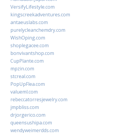
VersifyLifestyle.com
kingscreekadventures.com
antaeuslabs.com
purelycleanchemdry.com
WishOping.com
shoplegacee.com
bonvivantshop.com
CupPlante.com
mpzin.com
stcreal.com
PopUpFlea.com
valueml.com
rebeccatorresjewelry.com
jmpbliss.com
drjorgerico.com
queensushipa.com
wendyweimerdds.com