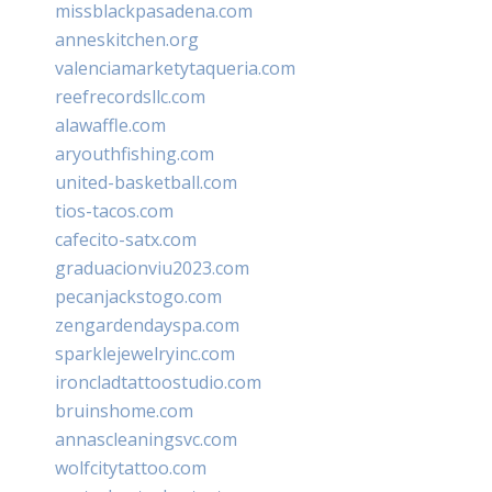
missblackpasadena.com
anneskitchen.org
valenciamarketytaqueria.com
reefrecordsllc.com
alawaffle.com
aryouthfishing.com
united-basketball.com
tios-tacos.com
cafecito-satx.com
graduacionviu2023.com
pecanjackstogo.com
zengardendayspa.com
sparklejewelryinc.com
ironcladtattoostudio.com
bruinshome.com
annascleaningsvc.com
wolfcitytattoo.com