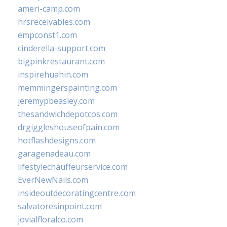
ameri-camp.com
hrsreceivables.com
empconst1.com
cinderella-support.com
bigpinkrestaurant.com
inspirehuahin.com
memmingerspainting.com
jeremypbeasley.com
thesandwichdepotcos.com
drgiggleshouseofpain.com
hotflashdesigns.com
garagenadeau.com
lifestylechauffeurservice.com
EverNewNails.com
insideoutdecoratingcentre.com
salvatoresinpoint.com
jovialfloralco.com