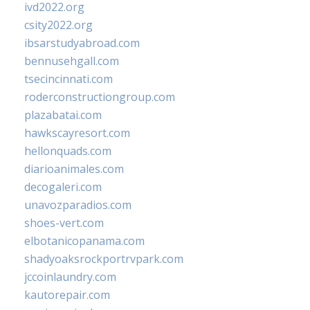
ivd2022.org
csity2022.org
ibsarstudyabroad.com
bennusehgall.com
tsecincinnati.com
roderconstructiongroup.com
plazabatai.com
hawkscayresort.com
hellonquads.com
diarioanimales.com
decogaleri.com
unavozparadios.com
shoes-vert.com
elbotanicopanama.com
shadyoaksrockportrvpark.com
jccoinlaundry.com
kautorepair.com