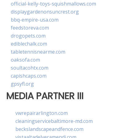
official-kelly-toys-squishmallows.com
displaygardenonsuncrest.org
bbq-empire-usa.com
feedstoreva.com
drogopets.com
ediblechalk.com
tabletennisnearme.com
oaksofa.com
soultacohtx.com
capishcaps.com
gpsyfl.org
MEDIA PARTNER III
vwrepairarlington.com
cleaningservicebaltimore-md.com
beckslandscapeandfence.com
vistaaltadelveramendi.com