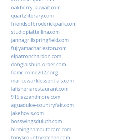
oakberry-kuwait.com
quartzliterary.com
friendsofbroderickpark.com
studiopiattellina.com
jannagrillspringfield.com
fujiyamacharleston.com
elpatronchardon.com
donglaishun-order.com
fiamc-rome2022.org
mariceworldessentials.com
lafisheriarestaurant.com
915jazzandmore.com
aguadulce-countryfair.com
jakehovis.com
bosswingsduluth.com
birminghamautocare.com
tonyscountrykitchen.com