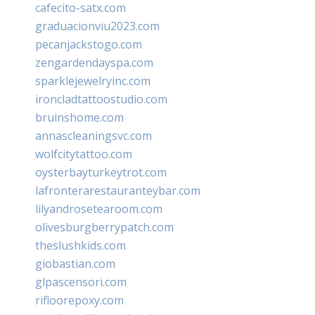
cafecito-satx.com
graduacionviu2023.com
pecanjackstogo.com
zengardendayspa.com
sparklejewelryinc.com
ironcladtattoostudio.com
bruinshome.com
annascleaningsvc.com
wolfcitytattoo.com
oysterbayturkeytrot.com
lafronterarestauranteybar.com
lilyandrosetearoom.com
olivesburgberrypatch.com
theslushkids.com
giobastian.com
glpascensori.com
rifloorepoxy.com