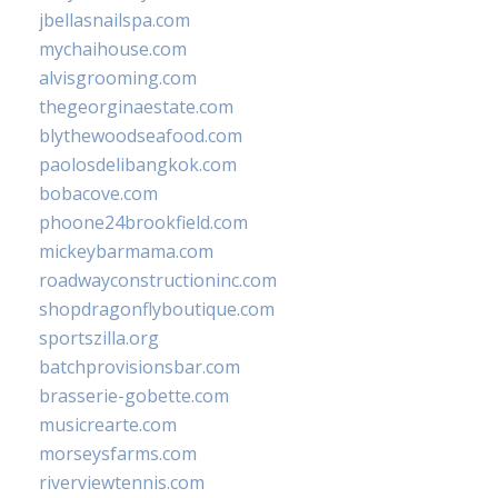
jbellasnailspa.com
mychaihouse.com
alvisgrooming.com
thegeorginaestate.com
blythewoodseafood.com
paolosdelibangkok.com
bobacove.com
phoone24brookfield.com
mickeybarmama.com
roadwayconstructioninc.com
shopdragonflyboutique.com
sportszilla.org
batchprovisionsbar.com
brasserie-gobette.com
musicrearte.com
morseysfarms.com
riverviewtennis.com