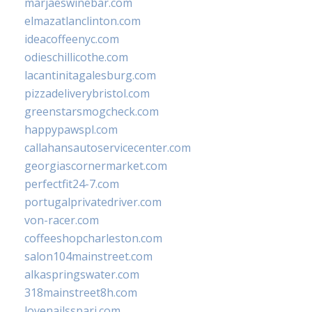
marjaeswinebar.com
elmazatlanclinton.com
ideacoffeenyc.com
odieschillicothe.com
lacantinitagalesburg.com
pizzadeliverybristol.com
greenstarsmogcheck.com
happypawspl.com
callahansautoservicecenter.com
georgiascornermarket.com
perfectfit24-7.com
portugalprivatedriver.com
von-racer.com
coffeeshopcharleston.com
salon104mainstreet.com
alkaspringswater.com
318mainstreet8h.com
lovenailsspari.com