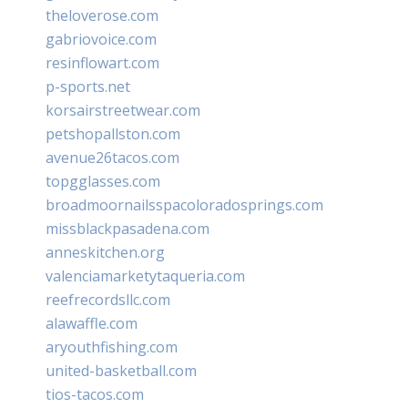
theloverose.com
gabriovoice.com
resinflowart.com
p-sports.net
korsairstreetwear.com
petshopallston.com
avenue26tacos.com
topgglasses.com
broadmoornailsspacoloradosprings.com
missblackpasadena.com
anneskitchen.org
valenciamarketytaqueria.com
reefrecordsllc.com
alawaffle.com
aryouthfishing.com
united-basketball.com
tios-tacos.com