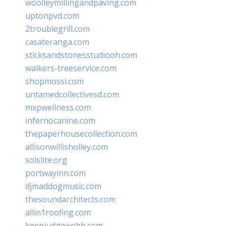
woolleymillingandpaving.com
uptonpvd.com
2troublegrill.com
casateranga.com
sticksandstonesstudiooh.com
walkers-treeservice.com
shopmossi.com
untamedcollectivesd.com
mxpwellness.com
infernocanine.com
thepaperhousecollection.com
allisonwillisholley.com
solslite.org
portwayinn.com
djmaddogmusic.com
thesoundarchitects.com
allin1roofing.com
keepjudgewebb.com