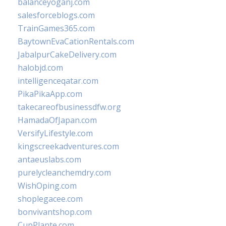
balanceyoganj.com
salesforceblogs.com
TrainGames365.com
BaytownEvaCationRentals.com
JabalpurCakeDelivery.com
halobjd.com
intelligenceqatar.com
PikaPikaApp.com
takecareofbusinessdfw.org
HamadaOfJapan.com
VersifyLifestyle.com
kingscreekadventures.com
antaeuslabs.com
purelycleanchemdry.com
WishOping.com
shoplegacee.com
bonvivantshop.com
CupPlante.com