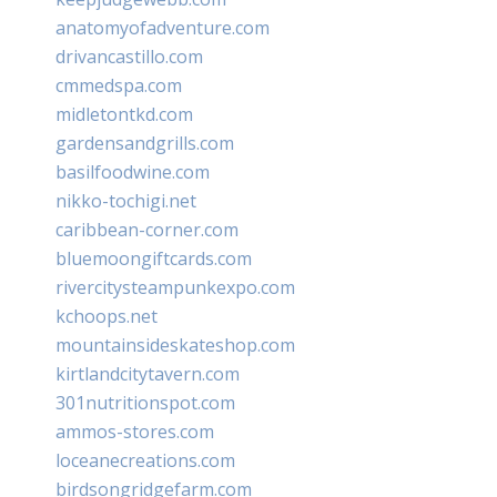
anatomyofadventure.com
drivancastillo.com
cmmedspa.com
midletontkd.com
gardensandgrills.com
basilfoodwine.com
nikko-tochigi.net
caribbean-corner.com
bluemoongiftcards.com
rivercitysteampunkexpo.com
kchoops.net
mountainsideskateshop.com
kirtlandcitytavern.com
301nutritionspot.com
ammos-stores.com
loceanecreations.com
birdsongridgefarm.com