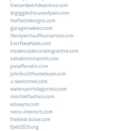
thesandwichdepotcos.com
drgiggleshouseofpain.com
hotflashdesigns.com
garagenadeau.com
lifestylechauffeurservice.com
EverNewNails.com
insideoutdecoratingcentre.com
salvatoresinpoint.com
jovialfloralco.com
johnlscotthometeam.com
u-seehomes.com
watersportslagonissi.com
mischieffashion.com
eduwyre.com
retro-interiors.com
theblvd-boise.com
fpet2023.org