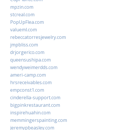
mpzin.com
stcreal.com
PopUpFlea.com
valueml.com
rebeccatorresjewelry.com
jmpbliss.com
drjorgerico.com
queensushipa.com
wendyweimerdds.com
ameri-camp.com
hrsreceivables.com
empconst1.com
cinderella-support.com
bigpinkrestaurant.com
inspirehuahin.com
memmingerspainting.com
jeremypbeasley.com