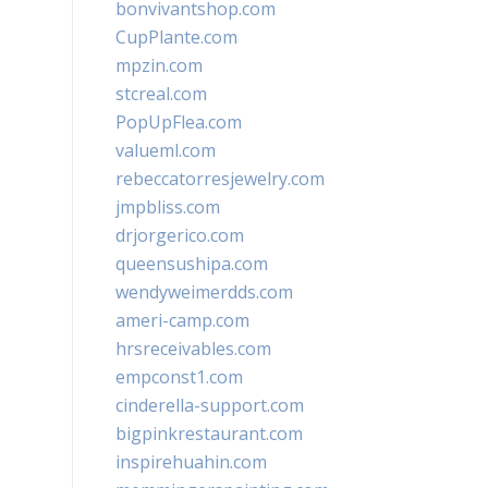
bonvivantshop.com
CupPlante.com
mpzin.com
stcreal.com
PopUpFlea.com
valueml.com
rebeccatorresjewelry.com
jmpbliss.com
drjorgerico.com
queensushipa.com
wendyweimerdds.com
ameri-camp.com
hrsreceivables.com
empconst1.com
cinderella-support.com
bigpinkrestaurant.com
inspirehuahin.com