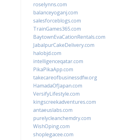
roselynns.com
balanceyoganj.com
salesforceblogs.com
TrainGames365.com
BaytownEvaCationRentals.com
JabalpurCakeDelivery.com
halobjd.com
intelligenceqatar.com
PikaPikaApp.com
takecareofbusinessdfw.org
HamadaOfJapan.com
VersifyLifestyle.com
kingscreekadventures.com
antaeuslabs.com
purelycleanchemdry.com
WishOping.com
shoplegacee.com