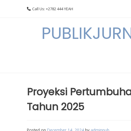
Skip
Call Us: +2782 444 YEAH
to
content
PUBLIKJURN
Proyeksi Pertumbuh
Tahun 2025
Posted on
December 14, 2024
by
adminpub