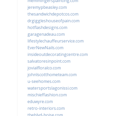
memmingerspainting.com
jeremypbeasley.com
thesandwichdepotcos.com
drgiggleshouseofpain.com
hotflashdesigns.com
garagenadeau.com
lifestylechauffeurservice.com
EverNewNails.com
insideoutdecoratingcentre.com
salvatoresinpoint.com
jovialfloralco.com
johnlscotthometeam.com
u-seehomes.com
watersportslagonissi.com
mischieffashion.com
eduwyre.com
retro-interiors.com
theblvd-boise.com