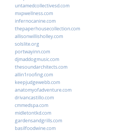
untamedcollectivesd.com
mxpwellness.com
infernocanine.com
thepaperhousecollection.com
allisonwillisholley.com
solslite.org
portwayinn.com
djmaddogmusic.com
thesoundarchitects.com
allin1roofing.com
keepjudgewebb.com
anatomyofadventure.com
drivancastillo.com
cmmedspa.com
midletontkd.com
gardensandgrills.com
basilfoodwine.com