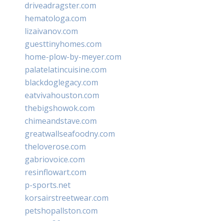
driveadragster.com
hematologa.com
lizaivanov.com
guesttinyhomes.com
home-plow-by-meyer.com
palatelatincuisine.com
blackdoglegacy.com
eatvivahouston.com
thebigshowok.com
chimeandstave.com
greatwallseafoodny.com
theloverose.com
gabriovoice.com
resinflowart.com
p-sports.net
korsairstreetwear.com
petshopallston.com