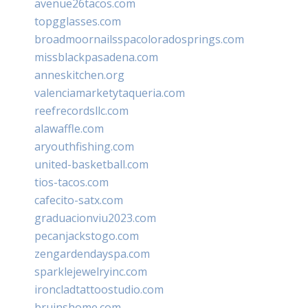
avenue26tacos.com
topgglasses.com
broadmoornailsspacoloradosprings.com
missblackpasadena.com
anneskitchen.org
valenciamarketytaqueria.com
reefrecordsllc.com
alawaffle.com
aryouthfishing.com
united-basketball.com
tios-tacos.com
cafecito-satx.com
graduacionviu2023.com
pecanjackstogo.com
zengardendayspa.com
sparklejewelryinc.com
ironcladtattoostudio.com
bruinshome.com