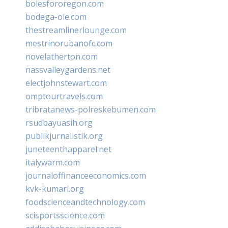
bolesfororegon.com
bodega-ole.com
thestreamlinerlounge.com
mestrinorubanofc.com
novelatherton.com
nassvalleygardens.net
electjohnstewart.com
omptourtravels.com
tribratanews-polreskebumen.com
rsudbayuasih.org
publikjurnalistik.org
juneteenthapparel.net
italywarm.com
journaloffinanceeconomics.com
kvk-kumari.org
foodscienceandtechnology.com
scisportsscience.com