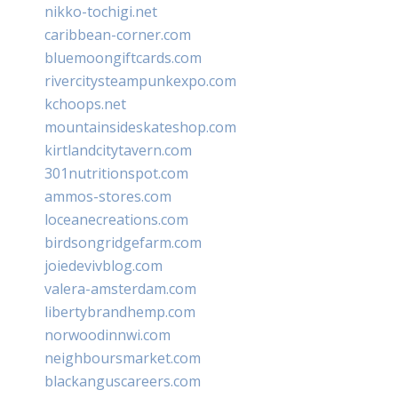
nikko-tochigi.net
caribbean-corner.com
bluemoongiftcards.com
rivercitysteampunkexpo.com
kchoops.net
mountainsideskateshop.com
kirtlandcitytavern.com
301nutritionspot.com
ammos-stores.com
loceanecreations.com
birdsongridgefarm.com
joiedevivblog.com
valera-amsterdam.com
libertybrandhemp.com
norwoodinnwi.com
neighboursmarket.com
blackanguscareers.com