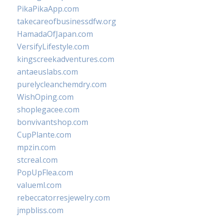
PikaPikaApp.com
takecareofbusinessdfw.org
HamadaOfJapan.com
VersifyLifestyle.com
kingscreekadventures.com
antaeuslabs.com
purelycleanchemdry.com
WishOping.com
shoplegacee.com
bonvivantshop.com
CupPlante.com
mpzin.com
stcreal.com
PopUpFlea.com
valueml.com
rebeccatorresjewelry.com
jmpbliss.com