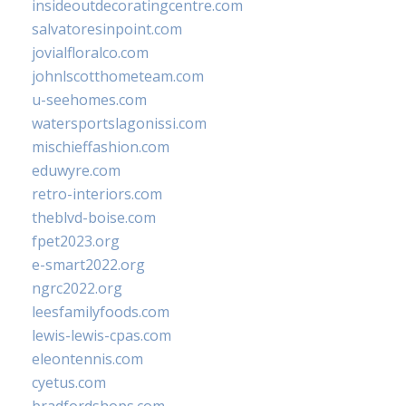
insideoutdecoratingcentre.com
salvatoresinpoint.com
jovialfloralco.com
johnlscotthometeam.com
u-seehomes.com
watersportslagonissi.com
mischieffashion.com
eduwyre.com
retro-interiors.com
theblvd-boise.com
fpet2023.org
e-smart2022.org
ngrc2022.org
leesfamilyfoods.com
lewis-lewis-cpas.com
eleontennis.com
cyetus.com