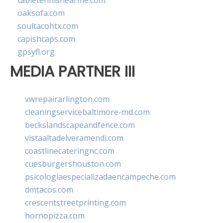
tabletennisnearme.com
oaksofa.com
soultacohtx.com
capishcaps.com
gpsyfl.org
MEDIA PARTNER III
vwrepairarlington.com
cleaningservicebaltimore-md.com
beckslandscapeandfence.com
vistaaltadelveramendi.com
coastlinecateringnc.com
cuesburgershouston.com
psicologiaespecializadaencampeche.com
dmtacos.com
crescentstreetprinting.com
hornopizza.com