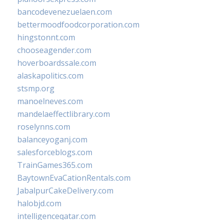
bancodevenezuelaen.com
bettermoodfoodcorporation.com
hingstonnt.com
chooseagender.com
hoverboardssale.com
alaskapolitics.com
stsmp.org
manoelneves.com
mandelaeffectlibrary.com
roselynns.com
balanceyoganj.com
salesforceblogs.com
TrainGames365.com
BaytownEvaCationRentals.com
JabalpurCakeDelivery.com
halobjd.com
intelligenceqatar.com