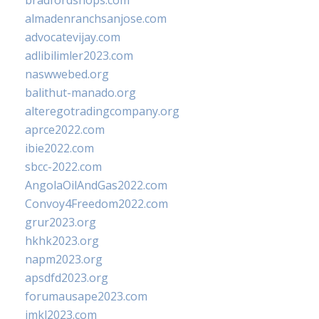
bradfordshops.com
almadenranchsanjose.com
advocatevijay.com
adlibilimler2023.com
naswwebed.org
balithut-manado.org
alteregotradingcompany.org
aprce2022.com
ibie2022.com
sbcc-2022.com
AngolaOilAndGas2022.com
Convoy4Freedom2022.com
grur2023.org
hkhk2023.org
napm2023.org
apsdfd2023.org
forumausape2023.com
imkl2023.com