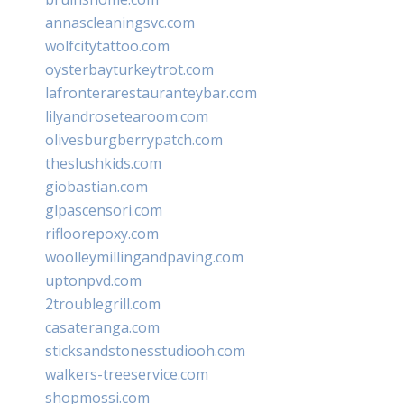
annascleaningsvc.com
wolfcitytattoo.com
oysterbayturkeytrot.com
lafronterarestauranteybar.com
lilyandrosetearoom.com
olivesburgberrypatch.com
theslushkids.com
giobastian.com
glpascensori.com
rifloorepoxy.com
woolleymillingandpaving.com
uptonpvd.com
2troublegrill.com
casateranga.com
sticksandstonesstudiooh.com
walkers-treeservice.com
shopmossi.com