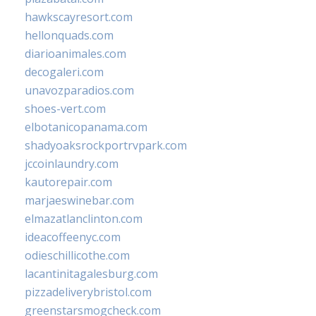
hawkscayresort.com
hellonquads.com
diarioanimales.com
decogaleri.com
unavozparadios.com
shoes-vert.com
elbotanicopanama.com
shadyoaksrockportrvpark.com
jccoinlaundry.com
kautorepair.com
marjaeswinebar.com
elmazatlanclinton.com
ideacoffeenyc.com
odieschillicothe.com
lacantinitagalesburg.com
pizzadeliverybristol.com
greenstarsmogcheck.com