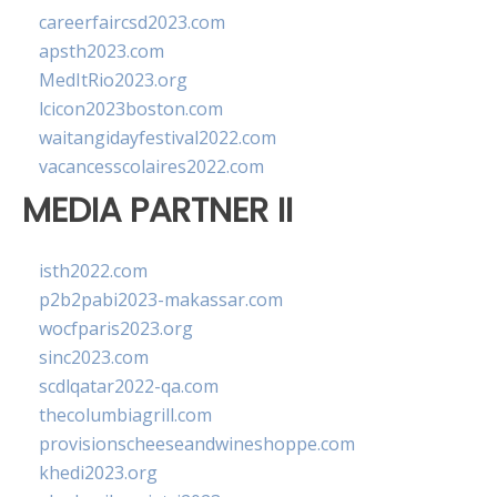
careerfaircsd2023.com
apsth2023.com
MedItRio2023.org
lcicon2023boston.com
waitangidayfestival2022.com
vacancesscolaires2022.com
MEDIA PARTNER II
isth2022.com
p2b2pabi2023-makassar.com
wocfparis2023.org
sinc2023.com
scdlqatar2022-qa.com
thecolumbiagrill.com
provisionscheeseandwineshoppe.com
khedi2023.org