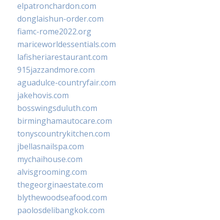
elpatronchardon.com
donglaishun-order.com
fiamc-rome2022.org
mariceworldessentials.com
lafisheriarestaurant.com
915jazzandmore.com
aguadulce-countryfair.com
jakehovis.com
bosswingsduluth.com
birminghamautocare.com
tonyscountrykitchen.com
jbellasnailspa.com
mychaihouse.com
alvisgrooming.com
thegeorginaestate.com
blythewoodseafood.com
paolosdelibangkok.com