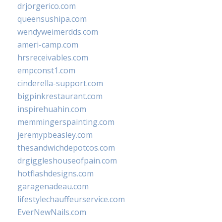
drjorgerico.com
queensushipa.com
wendyweimerdds.com
ameri-camp.com
hrsreceivables.com
empconst1.com
cinderella-support.com
bigpinkrestaurant.com
inspirehuahin.com
memmingerspainting.com
jeremypbeasley.com
thesandwichdepotcos.com
drgiggleshouseofpain.com
hotflashdesigns.com
garagenadeau.com
lifestylechauffeurservice.com
EverNewNails.com