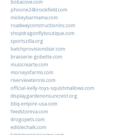
bobacove.com
phoone24brookfield.com
mickeybarmama.com
roadwayconstructioninc.com
shopdragonflyboutique.com
sportszilla.org
batchprovisionsbar.com
brasserie-gobette.com
musicrearte.com
morseysfarms.com
riverviewtennis.com
official-kelly-toys-squishmallows.com
displaygardenonsuncrest.org
bbq-empire-usa.com
feedstoreva.com
drogopets.com
ediblechalk.com